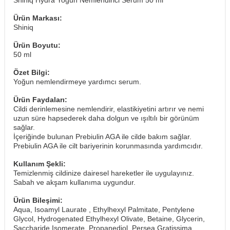
Shiniq Hydra Yoğun Nemlendirici Serum 50 ml
Ürün Markası:
Shiniq
Ürün Boyutu:
50 ml
Özet Bilgi:
Yoğun nemlendirmeye yardımcı serum.
Ürün Faydaları:
Cildi derinlemesine nemlendirir, elastikiyetini artırır ve nemi
uzun süre hapsederek daha dolgun ve ışıltılı bir görünüm
sağlar.
İçeriğinde bulunan Prebiulin AGA ile cilde bakım sağlar.
Prebiulin AGA ile cilt bariyerinin korunmasında yardımcıdır.
Kullanım Şekli:
Temizlenmiş cildinize dairesel hareketler ile uygulayınız.
​Sabah ve akşam kullanıma uygundur.
Ürün Bileşimi:
Aqua, Isoamyl Laurate , Ethylhexyl Palmitate, Pentylene
Glycol, Hydrogenated Ethylhexyl Olivate, Betaine, Glycerin,
Saccharide Isomerate, Propanediol, Persea Gratissima