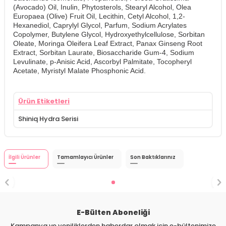
(Avocado) Oil, Inulin, Phytosterols, Stearyl Alcohol, Olea
Europaea (Olive) Fruit Oil, Lecithin, Cetyl Alcohol, 1,2-
Hexanediol, Caprylyl Glycol, Parfum, Sodium Acrylates
Copolymer, Butylene Glycol, Hydroxyethylcellulose, Sorbitan
Oleate, Moringa Oleifera Leaf Extract, Panax Ginseng Root
Extract, Sorbitan Laurate, Biosaccharide Gum-4, Sodium
Levulinate, p-Anisic Acid, Ascorbyl Palmitate, Tocopheryl
Acetate, Myristyl Malate Phosphonic Acid.
Ürün Etiketleri
Shiniq Hydra Serisi
İlgili Ürünler
Tamamlayıcı Ürünler
Son Baktıklarınız
E-Bülten Aboneliği
Kampanya ve yeniliklerden haberdar olmak için e-bültenimize