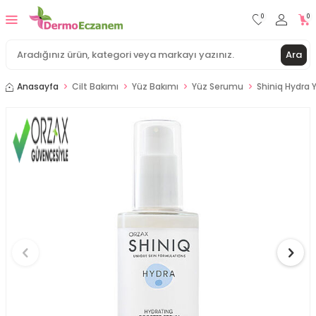
0
0
Ara
Anasayfa
Cilt Bakımı
Yüz Bakımı
Yüz Serumu
Shiniq Hydra 