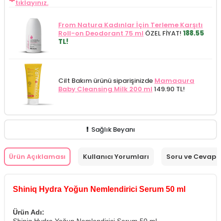
tıklayınız.
From Natura Kadınlar İçin Terleme Karşıtı
Roll-on Deodorant 75 ml
ÖZEL FİYAT!
188.55
TL!
Cilt Bakım ürünü siparişinizde
Mamaaura
Baby Cleansing Milk 200 ml
149.90 TL!
Sağlık Beyanı
Ürün Açıklaması
Kullanıcı Yorumları
Soru ve Cevap
Shiniq Hydra Yoğun Nemlendirici Serum 50 ml
Ürün Adı: