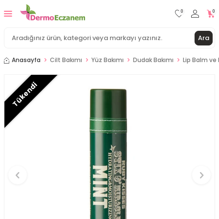
0
0
Ara
Anasayfa
Cilt Bakımı
Yüz Bakımı
Dudak Bakımı
Lip Balm ve 
Tükendi