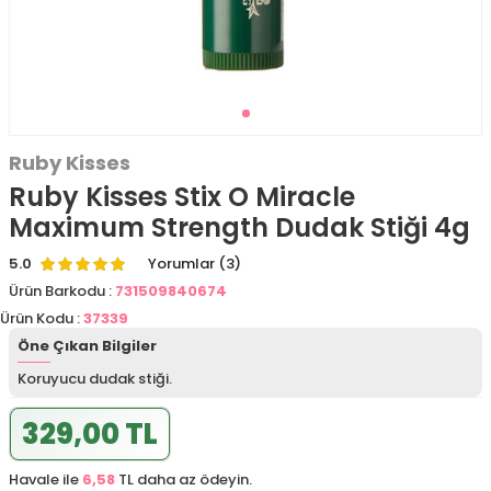
Ruby Kisses
Ruby Kisses Stix O Miracle
Maximum Strength Dudak Stiği 4g
5.0
Yorumlar (3)
Ürün Barkodu :
731509840674
Ürün Kodu :
37339
Öne Çıkan Bilgiler
Koruyucu dudak stiği.
329,00 TL
Havale ile
6,58
TL daha az ödeyin.