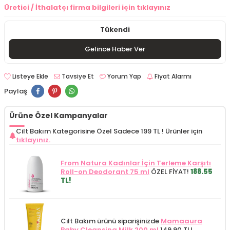
Üretici / İthalatçı firma bilgileri için tıklayınız
Tükendi
Gelince Haber Ver
Listeye Ekle
Tavsiye Et
Yorum Yap
Fiyat Alarmı
Paylaş
Ürüne Özel Kampanyalar
Cilt Bakım Kategorisine Özel Sadece 199 TL !
Ürünler için
tıklayınız.
From Natura Kadınlar İçin Terleme Karşıtı
Roll-on Deodorant 75 ml
ÖZEL FİYAT!
188.55
TL!
Cilt Bakım ürünü siparişinizde
Mamaaura
Baby Cleansing Milk 200 ml
149.90 TL!