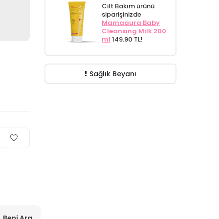
Cilt Bakım ürünü
siparişinizde
Mamaaura Baby
Cleansing Milk 200
ml
149.90 TL!
Sağlık Beyanı
Beni Ara