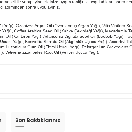
yıkama jeli ile yapıp, yine cildinize uygun toniğinizi uyguladıktan sonra ne
ci adımından sonra uygulayınız.
 Yağı), Ozonized Argan Oil (Ozonlanmış Argan Yağı), Vitis Vinifera Se
ir Yağı), Coffea Arabica Seed Oil (Kahve Çekirdeği Yağı), Macadamia 
 Oil (Kantaron Yağı), Adansonia Digitata Seed Oil (Baobab Yağı), Tocop
l Uçucu Yağı), Boswellia Serrata Oil (Akgünlük Uçucu Yağı), Ascorbyl Te
m Luzonicum Gum Oil (Elemi Uçucu Yağı), Pelargonium Graveolens Oil (I
ğı), Vetiveria Zizanoides Root Oil (Vetiver Uçucu Yağı).
r
Son Baktıklarınız