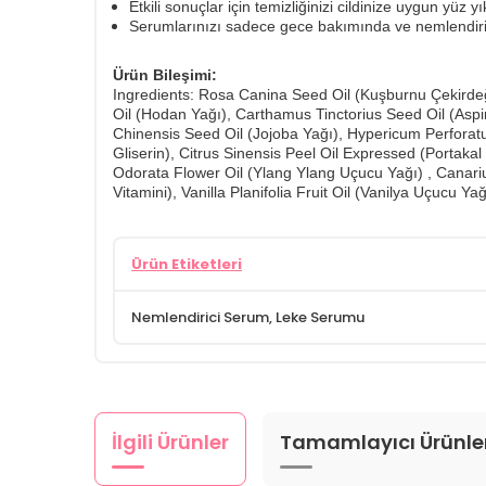
Etkili sonuçlar için temizliğinizi cildinize uygun yüz 
Serumlarınızı sadece gece bakımında ve nemlendiri
Ürün Bileşimi:
Ingredients: Rosa Canina Seed Oil (Kuşburnu Çekirdeği
Oil (Hodan Yağı), Carthamus Tinctorius Seed Oil (Asp
Chinensis Seed Oil (Jojoba Yağı), Hypericum Perforatum
Gliserin), Citrus Sinensis Peel Oil Expressed (Portaka
Odorata Flower Oil (Ylang Ylang Uçucu Yağı) , Canariu
Vitamini), Vanilla Planifolia Fruit Oil (Vanilya Uçucu Ya
Ürün Etiketleri
Nemlendirici Serum
,
Leke Serumu
İlgili Ürünler
Tamamlayıcı Ürünle