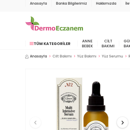
Anasayfa
Banka Bilgilerimiz
Hakkımızda
İl
ANNE
CILT
GÜ
TÜM KATEGORILER
BEBEK
BAKIMI
BA
Anasayfa
Cilt Bakımı
Yüz Bakımı
Yüz Serumu