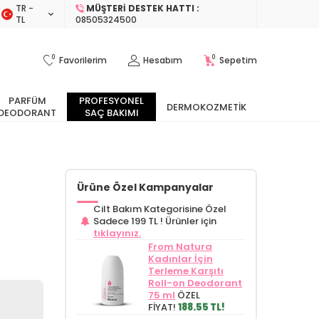
TR −
MÜŞTERI DESTEK HATTI :
TL
08505324500
0
0
Favorilerim
Hesabım
Sepetim
PARFÜM
PROFESYONEL
DERMOKOZMETIK
DEODORANT
SAÇ BAKIMI
Ürüne Özel Kampanyalar
Cilt Bakım Kategorisine Özel
Sadece 199 TL !
Ürünler için
tıklayınız.
From Natura
Kadınlar İçin
Terleme Karşıtı
Roll-on Deodorant
75 ml
ÖZEL
FİYAT!
188.55 TL!