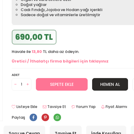
Doğal yağlar
Cadı Fındığı,Jojoba ve Hodan yağı içerikli
Sadece doğal ve vitaminlerle üretilmiştir
690,00 TL
Havale ile
13,80
TL daha az ödeyin.
Üretici / İthalatçı firma bilgileri için tıklayınız
ADET
SEPETE EKLE
HEMEN AL
Listeye Ekle
Tavsiye Et
Yorum Yap
Fiyat Alarmı
Paylaş
Soru ve Cevap
Tavsiye Et
İade Koşulları