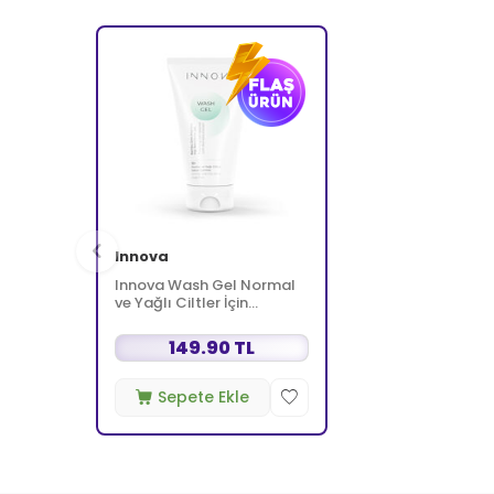
Innova
Innova Wash Gel Normal
ve Yağlı Ciltler İçin
Temizleyici Köpüren Jel
150 ml
149.90 TL
Sepete Ekle