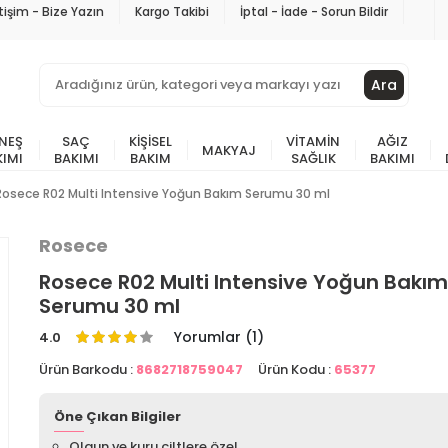
etişim - Bize Yazın
Kargo Takibi
İptal - İade - Sorun Bildir
Ara
NEŞ
SAÇ
KIŞISEL
VITAMIN
AĞIZ
MAKYAJ
KIMI
BAKIMI
BAKIM
SAĞLIK
BAKIMI
Rosece R02 Multi Intensive Yoğun Bakım Serumu 30 ml
Rosece
Rosece R02 Multi Intensive Yoğun Bakım
Serumu 30 ml
Yorumlar (1)
4.0
Ürün Barkodu :
8682718759047
Ürün Kodu :
65377
Öne Çıkan Bilgiler
Olgun ve kuru ciltlere özel