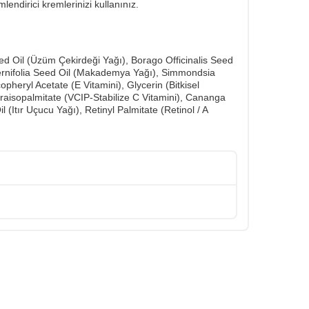
mlendirici kremlerinizi kullanınız.
ed Oil (Üzüm Çekirdeği Yağı), Borago Officinalis Seed
Ternifolia Seed Oil (Makademya Yağı), Simmondsia
heryl Acetate (E Vitamini), Glycerin (Bitkisel
traisopalmitate (VCIP-Stabilize C Vitamini), Cananga
tır Uçucu Yağı), Retinyl Palmitate (Retinol / A