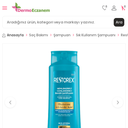
0
0
Ara
Anasayfa
Saç Bakımı
Şampuan
Sık Kullanım Şampuanı
Res