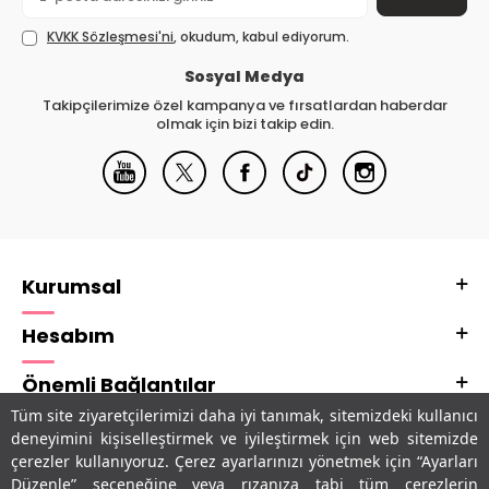
KVKK Sözleşmesi'ni
, okudum, kabul ediyorum.
Sosyal Medya
Takipçilerimize özel kampanya ve fırsatlardan haberdar
olmak için bizi takip edin.
Kurumsal
Hesabım
Önemli Bağlantılar
Tüm site ziyaretçilerimizi daha iyi tanımak, sitemizdeki kullanıcı
Adres & İletişim
deneyimini kişiselleştirmek ve iyileştirmek için web sitemizde
çerezler kullanıyoruz. Çerez ayarlarınızı yönetmek için “Ayarları
Uygulamalarımız
Düzenle” seçeneğine veya rızanıza tabi tüm çerezlerin