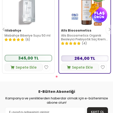
Misbahçe
Alls Biocosmetics
Misbahçe Biberiye Suyu 50 ml
Alls Biocosmetics Organik
Besleyici Prebiyotik Saç Kremi
(6)
350 ml
(4)
345,00 TL
264,00 TL
Sepete Ekle
Sepete Ekle
E-Bülten Aboneliği
Kampanya ve yeniliklerden haberdar olmak için e-bültenimize
abone olun!
KAYIT OL