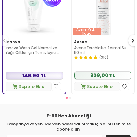
Avene
Yetkili
Satıcı
Innova
Avene
Innova Wash Gel Normal ve
Avene Ferahlatıcı Termal Su
Yağlı Ciltler İçin Temizleyici
50 ml
Köpüren Jel 150 ml
(310)
309,00 TL
149.90 TL
Sepete Ekle
Sepete Ekle
E-Bülten Aboneliği
Kampanya ve yeniliklerden haberdar olmak için e-bültenimize
abone olun!