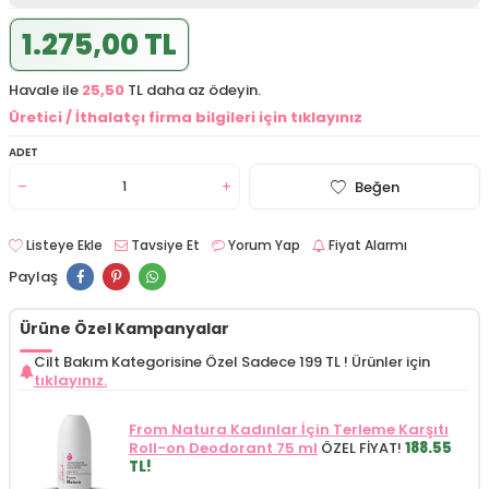
1.275,00 TL
Havale ile
25,50
TL daha az ödeyin.
Üretici / İthalatçı firma bilgileri için tıklayınız
ADET
Beğen
Listeye Ekle
Tavsiye Et
Yorum Yap
Fiyat Alarmı
Paylaş
Ürüne Özel Kampanyalar
Cilt Bakım Kategorisine Özel Sadece 199 TL !
Ürünler için
tıklayınız.
From Natura Kadınlar İçin Terleme Karşıtı
Roll-on Deodorant 75 ml
ÖZEL FİYAT!
188.55
TL!