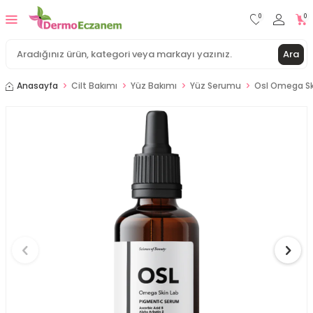
0
0
Ara
Anasayfa
Cilt Bakımı
Yüz Bakımı
Yüz Serumu
Osl Omega Sk