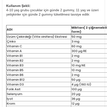
Kullanım Şekli:
4-10 yaş grubu çocuklar için günde 2 gummy, 11 yaş ve üzeri
yetişkinler için günde 2 gummy tüketilmesi tavsiye edilir.
Miktarı( 2 çiğnenebil
ADI
form)
Üzüm Çekirdeği (Vitis vinifera) Ekstresi
50 mg
Çinko
3 mg
Vitamin C
60 mg
Vitamin A
300 µg RE
Vitamin B1
2 mg
Vitamin B2
2 mg
Vitamin B3
10 mg NE
Vitamin B5
10 mg
Vitamin B6
2 mg
Vitamin B12
50 µg
Vitamin D3
4 µg (160 IU)
Folik Asit
100 µg
Selenyum
20 µg
İyot
36 µg
Krom
12 µg