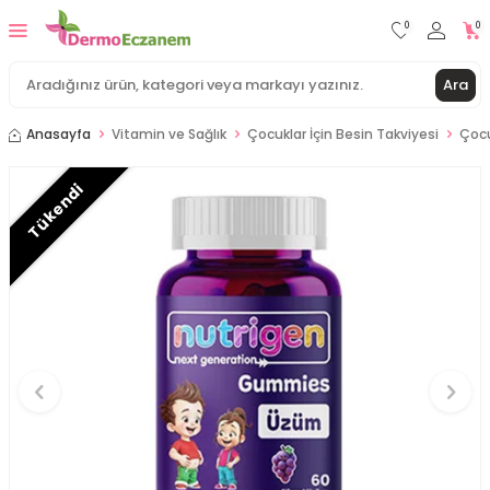
0
0
Ara
Anasayfa
Vitamin ve Sağlık
Çocuklar İçin Besin Takviyesi
Çocu
Tükendi