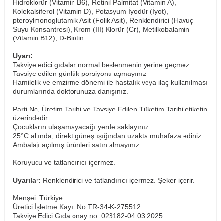
Hidroklorür (Vitamin B6), Retinil Palmitat (Vitamin A),
Kolekalsiferol (Vitamin D), Potasyum İyodür (İyot),
pteroylmonoglutamik Asit (Folik Asit), Renklendirici (Havuç
Suyu Konsantresi), Krom (III) Klorür (Cr), Metilkobalamin
(Vitamin B12), D-Biotin.
Uyarı:
Takviye edici gıdalar normal beslenmenin yerine geçmez.
Tavsiye edilen günlük porsiyonu aşmayınız.
Hamilelik ve emzirme dönemi ile hastalık veya ilaç kullanılması
durumlarında doktorunuza danışınız.
Parti No, Üretim Tarihi ve Tavsiye Edilen Tüketim Tarihi etiketin
üzerindedir.
Çocukların ulaşamayacağı yerde saklayınız.
25°C altında, direkt güneş ışığından uzakta muhafaza ediniz.
Ambalajı açılmış ürünleri satın almayınız.
Koruyucu ve tatlandırıcı içermez.
Uyarılar:
Renklendirici ve tatlandırıcı içermez. Şeker içerir.
Menşei: Türkiye
Üretici İşletme Kayıt No:TR-34-K-275512
Takviye Edici Gıda onay no: 023182-04.03.2025