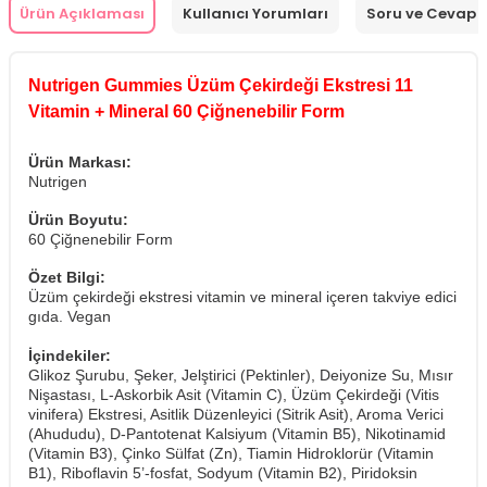
Ürün Açıklaması
Kullanıcı Yorumları
Soru ve Cevap
Nutrigen Gummies Üzüm Çekirdeği Ekstresi 11
Vitamin + Mineral 60 Çiğnenebilir Form
Ürün Markası:
Nutrigen
Ürün Boyutu:
60 Çiğnenebilir Form
Özet Bilgi:
Üzüm çekirdeği ekstresi vitamin ve mineral içeren takviye edici
gıda. Vegan
İçindekiler:
Glikoz Şurubu, Şeker, Jelştirici (Pektinler), Deiyonize Su, Mısır
Nişastası, L-Askorbik Asit (Vitamin C), Üzüm Çekirdeği (Vitis
vinifera) Ekstresi, Asitlik Düzenleyici (Sitrik Asit), Aroma Verici
(Ahududu), D-Pantotenat Kalsiyum (Vitamin B5), Nikotinamid
(Vitamin B3), Çinko Sülfat (Zn), Tiamin Hidroklorür (Vitamin
B1), Riboflavin 5’-fosfat, Sodyum (Vitamin B2), Piridoksin