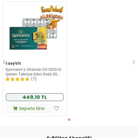
EasyVit
Sjomann’s Vitamin D3 1000 IU
İçeren Takviye Edici Gıda 30
Adet Çiğnenebilir Jel Form
(7)
449,10 TL
Sepete Ekle
E-Bülten Aboneliği