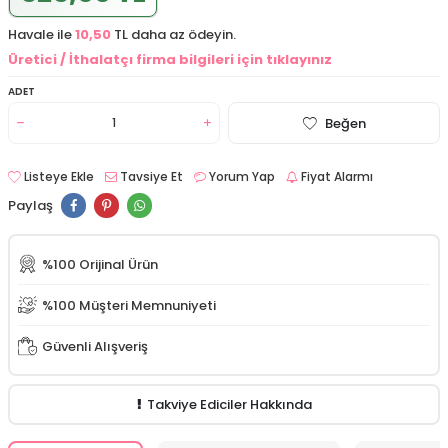
Havale ile
10,50
TL daha az ödeyin.
Üretici / İthalatçı firma bilgileri için tıklayınız
ADET
Beğen
Listeye Ekle
Tavsiye Et
Yorum Yap
Fiyat Alarmı
Paylaş
%100 Orijinal Ürün
%100 Müşteri Memnuniyeti
Güvenli Alışveriş
Takviye Ediciler Hakkında