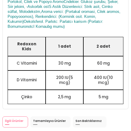
Portokol, Cilek ve Popoyo AromoCndekier. Glukoz şurubu, Şeker,
Siir jeloini, -Askorbik ostS Astik Düzenlevici: Strik asit, Cirnko
sülfat, Molodekstrn,Aroma verici: (Portakal oromasi, Cilek aromos,
Popoyooomos), Renkendirici: (Korminik osit. Komin,
Kukumin)Oekolsferol. Parlotc: Parlatcı karisım (Porlatcr:
BomumuronotcI Kornaubg mumu)
Redoxon
1 adet
2 adet
Kids
C Vitamini
30 mg
60 mg
200 IU(5
400 IU(10
D Vitamini
mcg)
mcg)
Çinko
2,5 mg
5 mg
İlgili Ürünler
Tamamlayıcı Ürünler
Son Baktıklarınız