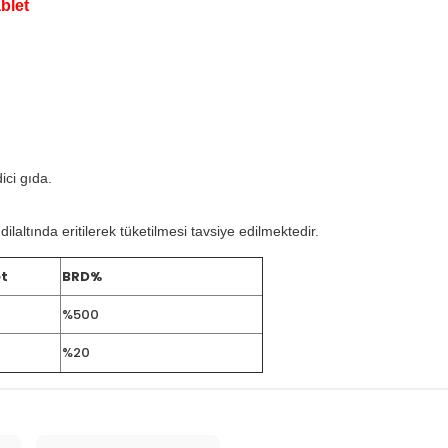
blet
ici gıda.
 dilaltında eritilerek tüketilmesi tavsiye edilmektedir.
et
BRD%
%500
%20