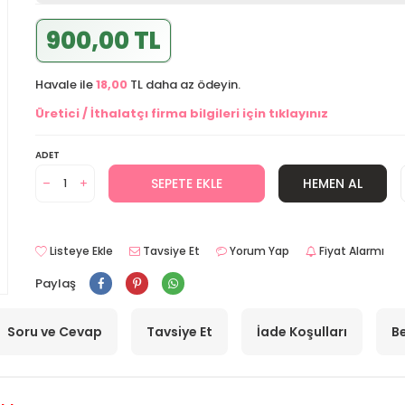
900,00 TL
Havale ile
18,00
TL daha az ödeyin.
Üretici / İthalatçı firma bilgileri için tıklayınız
ADET
SEPETE EKLE
HEMEN AL
Listeye Ekle
Tavsiye Et
Yorum Yap
Fiyat Alarmı
Paylaş
Soru ve Cevap
Tavsiye Et
İade Koşulları
Be