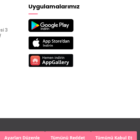
Uygulamalarımız
si 3
/
Ayarları Düzenle
Tümünü Reddet
Tümünü Kabul Et