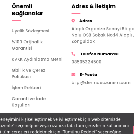
Önemli
Adres & İletişim
Bağlantılar
Adres
Alaplı Organize Sanayi Bölge
Üyelik Sözleşmesi
Nolu OSB Sokak No:14 Alaplı 
Zonguldak
%100 Orijinallik
Garantisi
Telefon Numarası
KVKK Aydınlatma Metni
08505324500
Gizlilik ve Çerez
E-Posta
Politikası
bilgi@dermoeczanem.com
İşlem Rehberi
Garanti ve İade
Koşulları
deneyimini kişiselleştirmek ve iyileştirmek için web sitemizde
Düzenle” seçeneğine veya rızanıza tabi tüm çerezlerin kullanımını
bi tüm çerezleri reddetmek için “Tümünü Reddet” seçeneğine