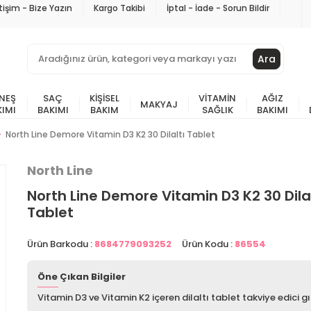
etişim - Bize Yazın
Kargo Takibi
İptal - İade - Sorun Bildir
Ara
NEŞ
SAÇ
KIŞISEL
VITAMIN
AĞIZ
MAKYAJ
KIMI
BAKIMI
BAKIM
SAĞLIK
BAKIMI
North Line Demore Vitamin D3 K2 30 Dilaltı Tablet
North Line
North Line Demore Vitamin D3 K2 30 Dilal
Tablet
Ürün Barkodu :
8684779093252
Ürün Kodu :
86554
Öne Çıkan Bilgiler
Vitamin D3 ve Vitamin K2 içeren dilaltı tablet takviye edici g