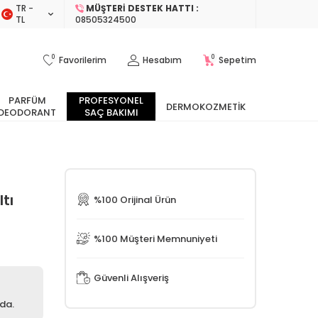
TR −
MÜŞTERI DESTEK HATTI :
TL
08505324500
0
0
Favorilerim
Hesabım
Sepetim
PARFÜM
PROFESYONEL
DERMOKOZMETIK
DEODORANT
SAÇ BAKIMI
tı
%100 Orijinal Ürün
%100 Müşteri Memnuniyeti
Güvenli Alışveriş
ıda.