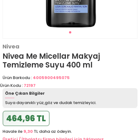
Nivea
Nivea Me Micellar Makyaj
Temizleme Suyu 400 ml
Ürün Barkodu :
4005900495075
Ürün Kodu :
72197
Öne Çıkan Bilgiler
Suya dayanıklı yüz,göz ve dudak temizleyici.
464,96 TL
Havale ile
9,30
TL daha az ödeyin.
Üretici / İthalatçı firma bilgileri için tıklayınız