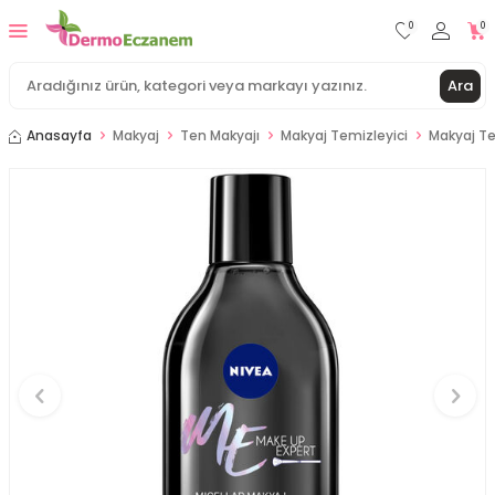
0
0
Ara
Anasayfa
Makyaj
Ten Makyajı
Makyaj Temizleyici
Makyaj T