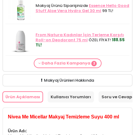
Makyaj Ürünü Siparişinizde
Essence Hello Good
Stuff Aloe Vera Hydro Gel 30 ml
99 TL!
From Natura Kadınlar İçin Terleme Karşıtı
Roll-on Deodorant 75 ml
ÖZEL FİYAT!
188.55
TL!
Daha Fazla Kampanya
2
Makyaj Kategorisine Özel Fiyat
İdea Derma
Makyaj Ürünü Siparişinizde
İnnova Wash Gel
Glikolik Asit Yüz Yıkama Köpüğü 200
Purifying and Moisturizing Gel Cleanser 150
ml
279.50 TL!
ml
149.90 TL!
Makyaj Ürünleri Hakkında
Ürün Açıklaması
Kullanıcı Yorumları
Soru ve Cevap
Nivea Me Micellar Makyaj Temizleme Suyu 400 ml
Ürün Adı: