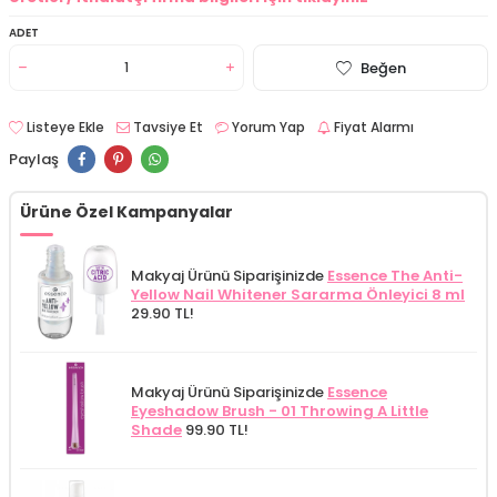
ADET
Beğen
Listeye Ekle
Tavsiye Et
Yorum Yap
Fiyat Alarmı
Paylaş
Ürüne Özel Kampanyalar
Makyaj Ürünü Siparişinizde
Essence The Anti-
Yellow Nail Whitener Sararma Önleyici 8 ml
29.90 TL!
Makyaj Ürünü Siparişinizde
Essence
Eyeshadow Brush - 01 Throwing A Little
Shade
99.90 TL!