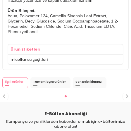
​Nazikçe yüzünüzü ve kapalı dudaklarınızı silin.
Ürün Bileşimi:
Aqua, Poloxamer 124, Camellia Sinensis Leaf Extract,
Glycerin, Decyl Glucoside, Sodium Cocoamphoacetate, 1,2-
Hexanediol, Sodium Chloride, Citric Acid, Trisodium EDTA,
Phenoxyethanol
Ürün Etiketleri
micellar su çeşitleri
İlgili Ürünler
Tamamlayıcı Ürünler
Son Baktıklarınız
E-Bülten Aboneliği
Kampanya ve yeniliklerden haberdar olmak için e-bültenimize
abone olun!