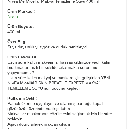
Nivea Me Micellar Makyaj Temizleme Suyu 400 ml
Ürün Markası:
Nivea
Ürün Boyutu:
400 ml
Özet Bilgi:
Suya dayanıklı yüz,göz ve dudak temizleyici.
Ürün Faydaları:
Uzun süre kalıcı makyajınızı hassas cildinizde yağlı kalıntı
bırakmadan hızlı bir şekilde çıkarmakta sorun mu
yaşıyorsunuz?
Uzun süre kalıcı makyaj ve maskara için geliştirilen YENİ
NIVEA MicellAIR SKIN BREATHE EXPERT MAKYAJ
TEMİZLEME SUYU’nun gücünü keşfedin
Kullanım Şekli:
Pamuk üzerine uygulayın ve ıslanmış pamuğu kapalı
gözünüzün üzerinde nazikçe tutun.
Makyaj ve maskaranın çözülmesini sağlamak için bir süre
bekleyin.
Aşağı doğru silerek makyajı çıkarın.