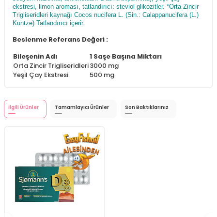
ekstresi, limon aroması, tatlandırıcı: steviol glikozitler. *Orta Zincir
Trigliseridleri kaynağı Cocos nucifera L. (Sin.: Calappanucifera (L.)
Kuntze) Tatlandırıcı içerir.
Beslenme Referans Değeri :
Bileşenin Adı
1 Saşe Başına Miktarı
Orta Zincir Trigliseridleri
3000 mg
Yeşil Çay Ekstresi
500 mg
İlgili Ürünler
Tamamlayıcı Ürünler
Son Baktıklarınız