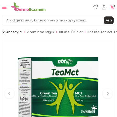
0
0
Ara
Anasayfa
Vitamin ve Sağlık
Bitkisel Ürünler
Nbt Life TeaMct Ta