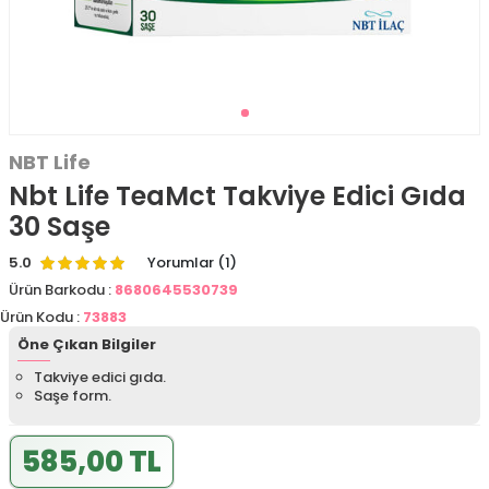
NBT Life
Nbt Life TeaMct Takviye Edici Gıda
30 Saşe
5.0
Yorumlar (1)
Ürün Barkodu :
8680645530739
Ürün Kodu :
73883
Öne Çıkan Bilgiler
Takviye edici gıda.
Saşe form.
585,00 TL