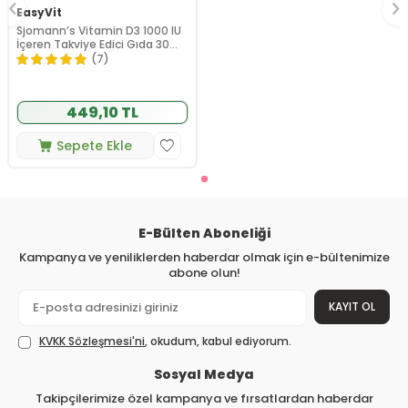
EasyVit
Sjomann’s Vitamin D3 1000 IU
İçeren Takviye Edici Gıda 30
Adet Çiğnenebilir Jel Form
(7)
449,10 TL
Sepete Ekle
E-Bülten Aboneliği
Kampanya ve yeniliklerden haberdar olmak için e-bültenimize
abone olun!
KAYIT OL
KVKK Sözleşmesi'ni
, okudum, kabul ediyorum.
Sosyal Medya
Takipçilerimize özel kampanya ve fırsatlardan haberdar