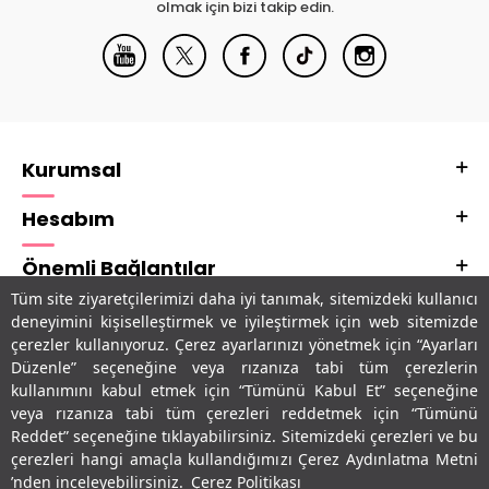
olmak için bizi takip edin.
Kurumsal
Hesabım
Önemli Bağlantılar
Tüm site ziyaretçilerimizi daha iyi tanımak, sitemizdeki kullanıcı
Adres & İletişim
deneyimini kişiselleştirmek ve iyileştirmek için web sitemizde
çerezler kullanıyoruz. Çerez ayarlarınızı yönetmek için “Ayarları
Uygulamalarımız
Düzenle” seçeneğine veya rızanıza tabi tüm çerezlerin
kullanımını kabul etmek için “Tümünü Kabul Et” seçeneğine
veya rızanıza tabi tüm çerezleri reddetmek için “Tümünü
Reddet” seçeneğine tıklayabilirsiniz. Sitemizdeki çerezleri ve bu
çerezleri hangi amaçla kullandığımızı Çerez Aydınlatma Metni
’nden inceleyebilirsiniz.
Çerez Politikası