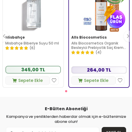
Misbahçe
Alls Biocosmetics
Misbahçe Biberiye Suyu 50 ml
Alls Biocosmetics Organik
Besleyici Prebiyotik Saç Kremi
(6)
350 ml
(4)
345,00 TL
264,00 TL
Sepete Ekle
Sepete Ekle
E-Bülten Aboneliği
Kampanya ve yeniliklerden haberdar olmak için e-bültenimize
abone olun!