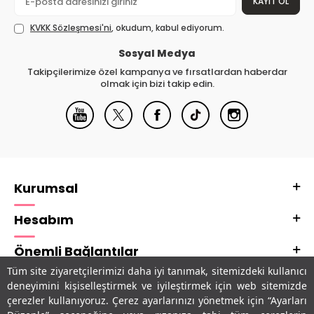
KAYIT OL
KVKK Sözleşmesi'ni
, okudum, kabul ediyorum.
Sosyal Medya
Takipçilerimize özel kampanya ve fırsatlardan haberdar
olmak için bizi takip edin.
Kurumsal
Hesabım
Önemli Bağlantılar
Tüm site ziyaretçilerimizi daha iyi tanımak, sitemizdeki kullanıcı
Adres & İletişim
deneyimini kişiselleştirmek ve iyileştirmek için web sitemizde
çerezler kullanıyoruz. Çerez ayarlarınızı yönetmek için “Ayarları