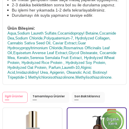
2-3 dakika beklettikten sonra bol su ile durulama yapınız.
Bu işlemi her yıkamada 1-2 defa tekrarlayabilirsiniz.
Durulamayı ılık suyla yapmanız tavsiye edilir.
Ürün Bileşimi:
Aqua,Sodium Laureth Sulfate,Cocamidopropyl Betaine,Cocamide
Dea,Sodium Chloride,Polyquaternium-7, Hydrolyzed Collagen,
Cannabis Sativa Seed Oil, Caviar Extract,Guar
Hydroxypropyltrimonium Chloride,Rosmarinus Officinalis Leaf
Oil,Equisetum Arvense Leaf Extract,Glycol Distearate, Cocamide
Mea, Keratin,Serenoa Serrulata Fruit Extract, Hydrolyzed Wheat
Protein, Hydrolyzed Rıce Protein , Hydrolyzed Soy Protein,
Hydrolyzed Oat Protein, Parfum,Laureth-10,Alginic
Acid,Imidazolidinyl Urea, Apigenin, Oleanolic Acid, Biotinoyl
Tripeptide-1 Methylchloroisothiazolinone,Methylisothiazolinone.
İlgili Ürünler
Tamamlayıcı Ürünler
Son Baktıklarınız