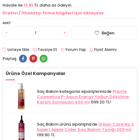
Havale ile
17,91
TL daha az ödeyin.
Üretici / İthalatçı firma bilgileri için tıklayınız
ADET
Beğen
Listeye Ekle
Tavsiye Et
Yorum Yap
Fiyat Alarmı
Paylaş
Ürüne Özel Kampanyalar
Saç Bakım kategorisi siparişlerinizde
Plante
Cosmetics P-Aqua Energy Yoğun Dökülme
Karşıtı Şampuan 400 ml
599.20 TL!
Saç Bakım ürünü siparişinizde
Urban Care No 2
Expert Apple Cider Saç Bakım Toniği 200 ml
199.90 TL