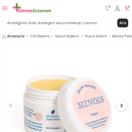
0
0
Ara
Anasayfa
Cilt Bakımı
Vücut Bakımı
Vücut Kremi
Minois Par