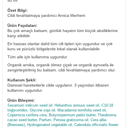
50 ml
Özet Bilgi:
Cildi ferahlatmaya yardımcı Arnica Merhem
Ürün Faydaları:
Bu çok amaçlı balsam, günlük hayatın tüm küçük aksiliklerine
karşı etkilidir.
En hassas olanlar dahil tüm cilt tipleri için uygundur ve çok
kuru ve pürüzlü bölgelerde lokal olarak kullanılabilir.
Tüm aile için kullanıma uygundur.
Organik arnika, organik ölmez çiçek ve organik aynısefa ile
zenginleştirilmiş bu balsam, cildi ferahlatmaya yardımcı olur.
Kullanım Şekli:
Dairesel hareketlerle cilde uygulanır. 3 yaşından itibaren
kullanımı uygundur.
Ürün Bileşimi:
Sesamum indicum seed oil, Helianthus annuus seed oil, C10-18
triglycerides, Glycine soja oil, Macadamia ternifolia seed oil,
Copernicia cerifera cera, Butyrospermum parkii butter, Theobroma
cacao seed butter, Parfum, Persea gratissima oil, Cera alba
(Beeswax), Hydrogenated vegetable oil, Calendula officinalis flower