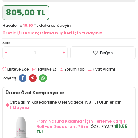
805,00 TL
Havale ile
16,10
TL daha az ödeyin.
Üretici / İthalatçı firma bilgileri için tıklayınız
ADET
Beğen
Listeye Ekle
Tavsiye Et
Yorum Yap
Fiyat Alarmı
Paylaş
Ürüne Özel Kampanyalar
Cilt Bakım Kategorisine Özel Sadece 199 TL !
Ürünler için
tıklayınız.
From Natura Kadınlar İçin Terleme Karşıtı
Roll-on Deodorant 75 ml
ÖZEL FİYAT!
188.55
TL!