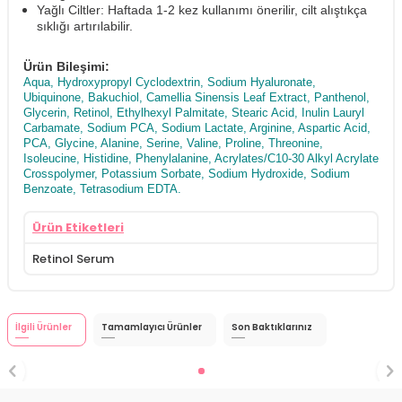
Yağlı Ciltler: Haftada 1-2 kez kullanımı önerilir, cilt alıştıkça
sıklığı artırılabilir.
Ürün Bileşimi:
Aqua, Hydroxypropyl Cyclodextrin, Sodium Hyaluronate,
Ubiquinone, Bakuchiol, Camellia Sinensis Leaf Extract, Panthenol,
Glycerin, Retinol, Ethylhexyl Palmitate, Stearic Acid, Inulin Lauryl
Carbamate, Sodium PCA, Sodium Lactate, Arginine, Aspartic Acid,
PCA, Glycine, Alanine, Serine, Valine, Proline, Threonine,
Isoleucine, Histidine, Phenylalanine, Acrylates/C10-30 Alkyl Acrylate
Crosspolymer, Potassium Sorbate, Sodium Hydroxide, Sodium
Benzoate, Tetrasodium EDTA.
Ürün Etiketleri
Retinol Serum
İlgili Ürünler
Tamamlayıcı Ürünler
Son Baktıklarınız