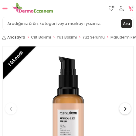
0
0
Ara
Anasayfa
Cilt Bakımı
Yüz Bakımı
Yüz Serumu
Maruderm Ret
Tükendi