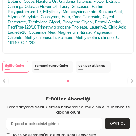
Betaine, Cocos Nucifera Oil, Gardenia Taitensis Flower Extract,
Cananga Odorata Flower Oil, Lauryl Glucoside, Parfum,
Polyquaternium-10, Ethylhexyl Methoxycinnamate, Benzoic Acid,
Styrene/Acrylates Copolymer, Edta, Coco-Glucoside, Glycol
Distearate, Triethylene Glycol, Propylene Glycol, Benzyl Alcohol,
Peg/Ppg-120/10 Trimethylolpropane Trioleate, Laureth-2, Citric Acid,
Laureth-10, Cocamide Mea, Magnesium Nitrate, Magnesium
Chloride, Methylchloroisothiazolinone, Methylisothiazolinone, Ci
19140, Ci 17200.
İlgili Ürünler
Tamamlayıcı Ürünler
Son Baktıklarınız
E-Bülten Aboneliği
Kampanya ve yeniliklerden haberdar olmak için e-bültenimize
abone olun!
KAYIT OL
KVKK Sözleşmesi'ni
, okudum, kabul ediyorum.