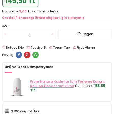
149,90 TL
Havale ile
3,00
TL daha az ödeyin.
Üretici / İthalatçı firma bilgileri için tıklayınız
ADET
Beğen
Listeye Ekle
Tavsiye Et
Yorum Yap
Fiyat Alarmı
Paylaş
Ürüne Özel Kampanyalar
From Natura Kadınlar İçin Terleme Karşıtı
Roll-on Deodorant 75 ml
ÖZEL FİYAT!
188.55
TL!
%100 Orijinal Ürün