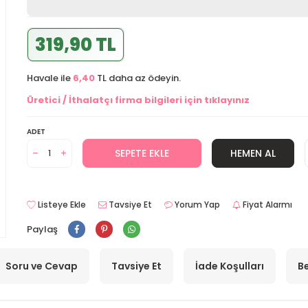
319,90 TL
Havale ile
6,40
TL daha az ödeyin.
Üretici / İthalatçı firma bilgileri için tıklayınız
ADET
SEPETE EKLE
HEMEN AL
Listeye Ekle
Tavsiye Et
Yorum Yap
Fiyat Alarmı
Paylaş
Soru ve Cevap
Tavsiye Et
İade Koşulları
Be