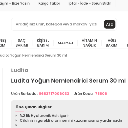
etişim - Bize Yazın
Kargo Takibi
İptal - İade - Sorun Bildir
Ara
NEŞ
SAÇ
KIŞISEL
VITAMIN
AĞIZ
MAKYAJ
KIMI
BAKIMI
BAKIM
SAĞLIK
BAKIMI
Ludita Yoğun Nemlendirici Serum 30 ml
Ludita
Ludita Yoğun Nemlendirici Serum 30 ml
Ürün Barkodu :
8683717006033
Ürün Kodu :
78806
Öne Çıkan Bilgiler
%2 lik Hyaluronik Asit içerir
Cildinizin gerekli olan nemini kazanmasına yardımcıdır