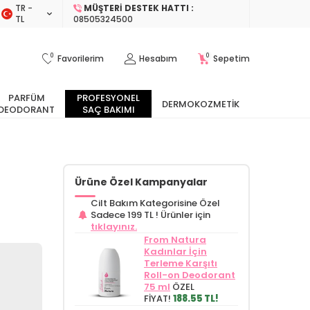
TR −
MÜŞTERI DESTEK HATTI :
TL
08505324500
0
0
Favorilerim
Hesabım
Sepetim
PARFÜM
PROFESYONEL
DERMOKOZMETIK
DEODORANT
SAÇ BAKIMI
Ürüne Özel Kampanyalar
Cilt Bakım Kategorisine Özel
Sadece 199 TL !
Ürünler için
tıklayınız.
From Natura
Kadınlar İçin
Terleme Karşıtı
Roll-on Deodorant
75 ml
ÖZEL
FİYAT!
188.55 TL!