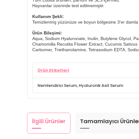
Tüm Ludita ürünleri; parfüm ve SLS içermez.
​Hayvanlar üzerinde test edilmemiştir.
Kullanım Şekli:
Temizlenmiş yüzünüze ve boyun bölgesine 3’er damla uy
Ürün Bileşimi:
Aqua, Sodium Hyaluronate, Inulin, Butylene Glycol, Pa
Chamomilla Recutita Flower Extract, Cucumis Sativus
Carbomer, Triethanolamine, Tetrasodium EDTA, Sodium
Ürün Etiketleri
Nemlendirici Serum
,
Hyaluronik Asit Serum
İlgili Ürünler
Tamamlayıcı Ürünle