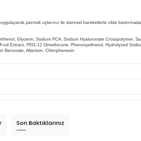
gulayarak parmak uçlarınız ile dairesel hareketlerle cilde bastırmada
nthenol, Glycerin, Sodium PCA, Sodium Hyaluronate Crosspolymer, Salvi
 Fruit Extract, PEG-12 Dimethicone, Phenoxyethanol, Hydrolyzed Sodi
 Benzoate, Allantoin, Chlorphenesin.
r
Son Baktıklarınız