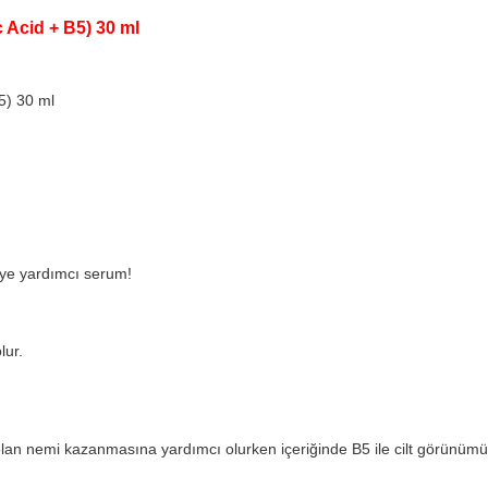
 Acid + B5) 30 ml
5) 30 ml
meye yardımcı serum!
lur.
yacı olan nemi kazanmasına yardımcı olurken içeriğinde B5 ile cilt görünü