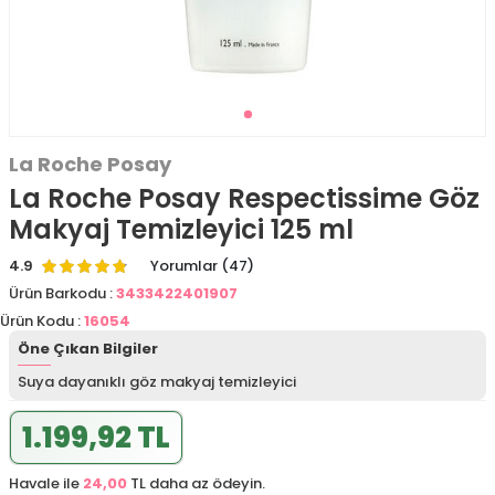
La Roche Posay
La Roche Posay Respectissime Göz
Makyaj Temizleyici 125 ml
4.9
Yorumlar (47)
Ürün Barkodu :
3433422401907
Ürün Kodu :
16054
Öne Çıkan Bilgiler
Suya dayanıklı göz makyaj temizleyici
1.199,92 TL
Havale ile
24,00
TL daha az ödeyin.