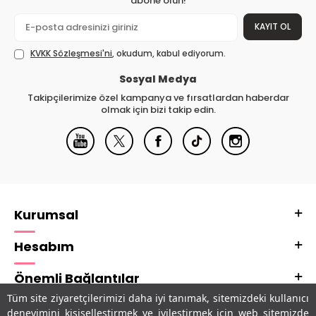
abone olun!
KAYIT OL
KVKK Sözleşmesi'ni
, okudum, kabul ediyorum.
Sosyal Medya
Takipçilerimize özel kampanya ve fırsatlardan haberdar
olmak için bizi takip edin.
Kurumsal
Hesabım
Önemli Bağlantılar
Tüm site ziyaretçilerimizi daha iyi tanımak, sitemizdeki kullanıcı
Adres & İletişim
deneyimini kişiselleştirmek ve iyileştirmek için web sitemizde