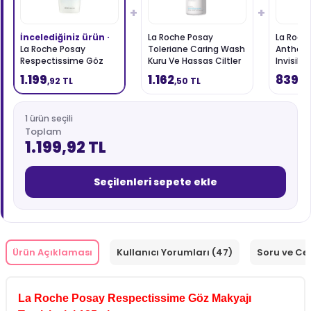
+
+
İncelediğiniz ürün ·
La Roche Posay
La Roch
La Roche Posay
Toleriane Caring Wash
Anthel
Respectissime Göz
Kuru Ve Hassas Ciltler
Invisibl
Makyaj Temizleyici 125
İçin Yüz Temizleme
Tipleri 
1.199
1.162
839
,92 TL
,50 TL
,9
ml
Jeli 400 ml
Güneş K
1 ürün seçili
Toplam
1.199,92 TL
Seçilenleri sepete ekle
Ürün Açıklaması
Kullanıcı Yorumları (47)
Soru ve Ce
La Roche Posay Respectissime Göz Makyajı