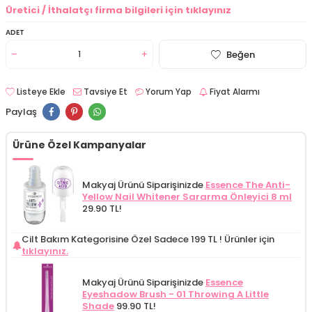
Üretici / İthalatçı firma bilgileri için tıklayınız
ADET
Beğen
Listeye Ekle
Tavsiye Et
Yorum Yap
Fiyat Alarmı
Paylaş
Ürüne Özel Kampanyalar
Makyaj Ürünü Siparişinizde
Essence The Anti-
Yellow Nail Whitener Sararma Önleyici 8 ml
29.90 TL!
Cilt Bakım Kategorisine Özel Sadece 199 TL !
Ürünler için
tıklayınız.
Makyaj Ürünü Siparişinizde
Essence
Eyeshadow Brush - 01 Throwing A Little
Shade
99.90 TL!