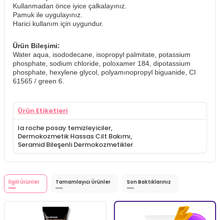
Kullanmadan önce iyice çalkalayınız.
Pamuk ile uygulayınız.
​Harici kullanım için uygundur.
Ürün Bileşimi:
Water aqua, isododecane, isopropyl palmitate, potassium
phosphate, sodium chloride, poloxamer 184, dipotassium
phosphate, hexylene glycol, polyamınopropyl biguanide, CI
61565 / green 6.
Ürün Etiketleri
la roche posay temizleyiciler
,
Dermokozmetik Hassas Cilt Bakımı
,
Seramid Bileşenli Dermokozmetikler
İlgili Ürünler
Tamamlayıcı Ürünler
Son Baktıklarınız