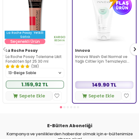
La Roche Posay
Yetkili
Satıcı
KARGO
Seçenekli Ürün
BEDAVA
La Roche Posay
Innova
La Roche Posay Toleriane Likit
Innova Wash Gel Normal ve
Fondöten Spf 25 30 ml
Yağlı Ciltler İçin Temizleyici
Köpüren Jel 150 ml
(38)
1.159,92 TL
149.90 TL
Sepete Ekle
Sepete Ekle
E-Bülten Aboneliği
Kampanya ve yeniliklerden haberdar olmak için e-bültenimize