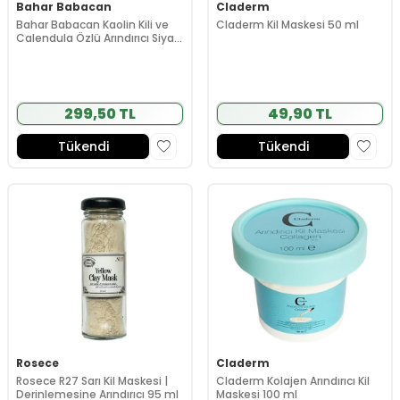
Bahar Babacan
Claderm
Bahar Babacan Kaolin Kili ve
Claderm Kil Maskesi 50 ml
Calendula Özlü Arındırıcı Siyah
Nokta Karşıtı Kil Maske 75 ml
299,50 TL
49,90 TL
Tükendi
Tükendi
Rosece
Claderm
Rosece R27 Sarı Kil Maskesi |
Claderm Kolajen Arındırıcı Kil
Derinlemesine Arındırıcı 95 ml
Maskesi 100 ml