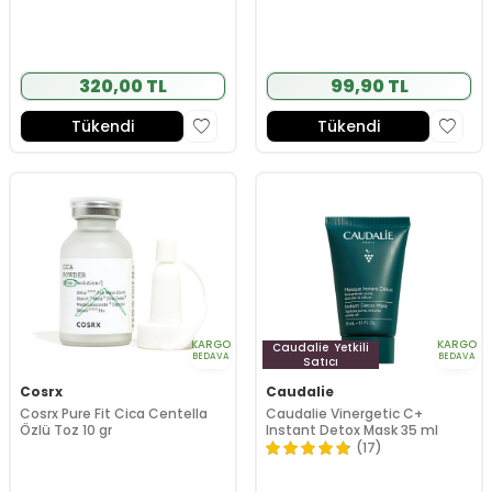
320,00 TL
99,90 TL
Tükendi
Tükendi
KARGO
KARGO
Caudalie
Yetkili
BEDAVA
BEDAVA
Satıcı
Cosrx
Caudalie
Cosrx Pure Fit Cica Centella
Caudalie Vinergetic C+
Özlü Toz 10 gr
Instant Detox Mask 35 ml
(17)