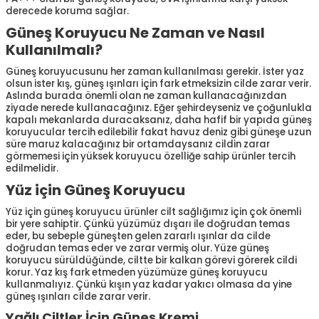
derecede koruma sağlar.
Güneş Koruyucu Ne Zaman ve Nasıl
Kullanılmalı?
Güneş koruyucusunu her zaman kullanılması gerekir. İster yaz
olsun ister kış, güneş ışınları için fark etmeksizin cilde zarar verir.
Aslında burada önemli olan ne zaman kullanacağınızdan
ziyade nerede kullanacağınız. Eğer şehirdeyseniz ve çoğunlukla
kapalı mekanlarda duracaksanız, daha hafif bir yapıda güneş
koruyucular tercih edilebilir fakat havuz deniz gibi güneşe uzun
süre maruz kalacağınız bir ortamdaysanız cildin zarar
görmemesi için yüksek koruyucu özelliğe sahip ürünler tercih
edilmelidir.
Yüz için Güneş Koruyucu
Yüz için güneş koruyucu ürünler cilt sağlığımız için çok önemli
bir yere sahiptir. Çünkü yüzümüz dışarı ile doğrudan temas
eder, bu sebeple güneşten gelen zararlı ışınlar da cilde
doğrudan temas eder ve zarar vermiş olur. Yüze güneş
koruyucu sürüldüğünde, ciltte bir kalkan görevi görerek cildi
korur. Yaz kış fark etmeden yüzümüze güneş koruyucu
kullanmalıyız. Çünkü kışın yaz kadar yakıcı olmasa da yine
güneş ışınları cilde zarar verir.
Yağlı Ciltler İçin Güneş Kremi