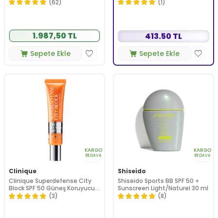
(62)
(1)
1.987,50 TL
413.50 TL
Sepete Ekle
Sepete Ekle
KARGO
KARGO
BEDAVA
BEDAVA
Clinique
Shiseido
Clinique Superdefense City
Shiseido Sports BB SPF 50 +
Block SPF 50 Güneş Koruyucu
Sunscreen Light/Naturel 30 ml
40 ml
(3)
(8)