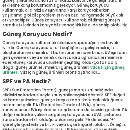
güneş ışınlarına daha fazla maruz kalıyor ve güneşin zararlı
etkilerine karşı korunmamız gerekiyor. Güneş koruyucu
kullanmak, cildimizi UV ışınlarına karşı koruyarak erken
yaşlanma gibi cilt problemlerini en aza indirgemede büyük bir
etkiye sahiptir. Güneş koruyucu kullanarak, cildimizi güneşin
zararlı etkilerinden koruyabilir ve sağlıklı bir cilde sahip olabiliriz.
Güneş Koruyucu Nedir?
Güneş koruyucu kullanmak cildinize yapacağınız en büyük
iyiliktir. Güneş koruyucular cilt sağlığımızı geliştirmek için
oluşturulan en önemli cilt bakım ürünlerinden biridir. UV ışınlarını
geri çevirerek veya emerek cildin zarara uğramasını minimize
eder. Güneş koruyucu ürünlerin çeşitliliği oldukça fazladır;
doğal güneş ürünleri, mineral güneş ürünleri,
vücut için güneş
ürünleri
, yüz için güneş ürünleri, bronzlaştırıcılar…
SPF ve PA Nedir?
SPF (Sun Protection Factor), güneşe maruz kalındığında
cildinizi ne kadar süreyle koruyabileceğinizi gösterir. SPF değeri
ne kadar yüksekse, güneşe karşı o kadar korumalı olduğunuz
anlamına gelir. PA (Protection Grade of UVA), güneş
koruyucunun UVA ışınlarına karşı koruma derecesini gösterir. PA
değeri ne kadar yüksekse, güneş koruyucunun UVA ışınlarına
karşı o kadar etkili olduğu anlamına gelir. PA derecesi, "+"
işaretiyle gösterilir ve bir, iki veya üç artı işareti olabilir. Örneğin,
PA+++ olan bir güneş koruyucu, UVA ışınlarına karşı yüksek