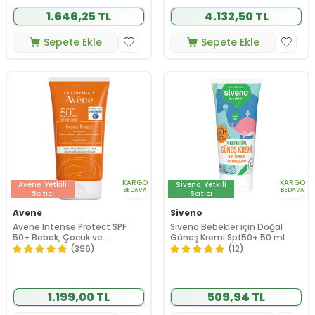
1.646,25 TL
4.132,50 TL
Sepete Ekle
Sepete Ekle
KARGO
KARGO
Avene
Yetkili
Siveno
Yetkili
BEDAVA
BEDAVA
Satıcı
Satıcı
Avene
Siveno
Avene Intense Protect SPF
Siveno Bebekler için Doğal
50+ Bebek, Çocuk ve
Güneş Kremi Spf50+ 50 ml
Yetişkinler için Yüksek Korumalı
(396)
(12)
Güneş Kremi 150 ml
1.199,00 TL
509,94 TL