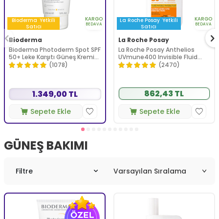
KARGO
KARGO
Bioderma
Yetkili
La Roche Posay
Yetkili
BEDAVA
BEDAVA
Satıcı
Satıcı
Bioderma
La Roche Posay
Bioderma Photoderm Spot SPF
La Roche Posay Anthelios
50+ Leke Karşıtı Güneş Kremi
UVmune400 Invisible Fluid
150 ml
Tüm Cilt Tipleri İçin SPF50+
(1078)
(2470)
Yüz Güneş Kremi 50 ml
862,43 TL
1.349,00 TL
Sepete Ekle
Sepete Ekle
GÜNEŞ BAKIMI
Filtre