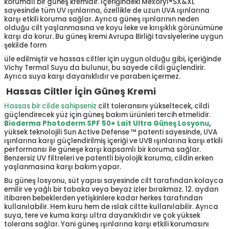
korumalı bir güneş kremidir. İçeriğindeki Mexoryl®SX&XL
sayesinde tüm UV ışınlarına, özellikle de uzun UVA ışınlarına
karşı etkili koruma sağlar. Ayrıca güneş ışınlarının neden
olduğu cilt yaşlanmasına ve koyu leke ve kırışıklık görünümüne
karşı da korur. Bu güneş kremi Avrupa Birliği tavsiyelerine uygun
şekilde form
üle edilmiştir ve hassas ciltler için uygun olduğu gibi, içeriğinde
Vichy Termal Suyu da bulunur, bu sayede cildi güçlendirir.
Ayrıca suya karşı dayanıklıdır ve paraben içermez.
Hassas Ciltler İçin Güneş Kremi
Hassas bir cilde sahipseniz
cilt toleransını yükseltecek, cildi
güçlendirecek yüz için güneş bakım ürünleri tercih etmelidir.
Bioderma Photoderm SPF 50+ Lait Ultra Güneş Losyonu
,
yüksek teknolojili Sun Active Defense ™ patenti sayesinde, UVA
ışınlarına karşı güçlendirilmiş içeriği ve UVB ışınlarına karşı etkili
performansı ile güneşe karşı kapsamlı bir koruma sağlar.
Benzersiz UV filtreleri ve patentli biyolojik koruma, cildin erken
yaşlanmasına karşı bakım yapar.
Bu güneş losyonu, süt yapısı sayesinde cilt tarafından kolayca
emilir ve yağlı bir tabaka veya beyaz izler bırakmaz. 12. aydan
itibaren bebeklerden yetişkinlere kadar herkes tarafından
kullanılabilir. Hem kuru hem de ıslak ciltte kullanılabilir. Ayrıca
suya, tere ve kuma karşı ultra dayanıklıdır ve çok yüksek
tolerans sağlar. Yani güneş ışınlarına karşı etkili korumasını