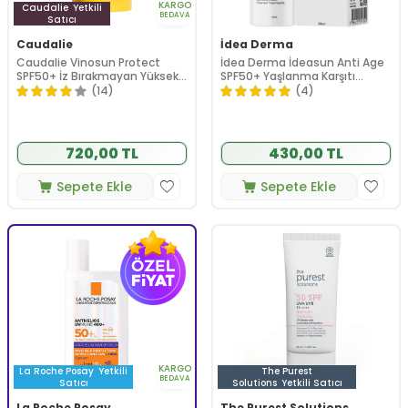
KARGO
Caudalie
Yetkili
BEDAVA
Satıcı
Caudalie
İdea Derma
Caudalie Vinosun Protect
İdea Derma İdeasun Anti Age
SPF50+ İz Bırakmayan Yüksek
SPF50+ Yaşlanma Karşıtı
Korumalı Stick 15 gr
Güneş Kremi 50 ml
(14)
(4)
720,00 TL
430,00 TL
Sepete Ekle
Sepete Ekle
KARGO
La Roche Posay
Yetkili
The Purest
BEDAVA
Satıcı
Solutions
Yetkili Satıcı
La Roche Posay
The Purest Solutions