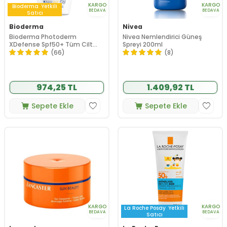
KARGO
KARGO
Bioderma
Yetkili
BEDAVA
BEDAVA
Satıcı
Bioderma
Nivea
Bioderma Photoderm
Nivea Nemlendirici Güneş
XDefense Spf50+ Tüm Cilt
Spreyi 200ml
Tipleri İçin Renksiz Güneş
(66)
(8)
Kremi 40 ml
974,25 TL
1.409,92 TL
Sepete Ekle
Sepete Ekle
KARGO
KARGO
La Roche Posay
Yetkili
BEDAVA
BEDAVA
Satıcı