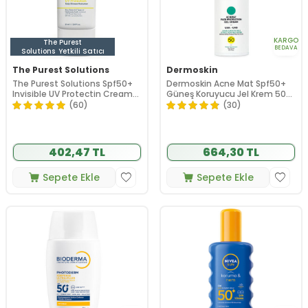
KARGO
The Purest
BEDAVA
Solutions
Yetkili Satıcı
The Purest Solutions
Dermoskin
The Purest Solutions Spf50+
Dermoskin Acne Mat Spf50+
Invisible UV Protectin Cream
Güneş Koruyucu Jel Krem 50
50 ml
ml
(60)
(30)
402,47 TL
664,30 TL
Sepete Ekle
Sepete Ekle