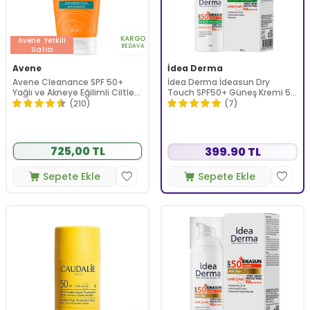
KARGO
Avene
Yetkili
BEDAVA
Satıcı
Avene
İdea Derma
Avene Cleanance SPF 50+
İdea Derma İdeasun Dry
Yağlı ve Akneye Eğilimli Ciltler
Touch SPF50+ Güneş Kremi 50
İçin Güneş Kremi 50 ml
ml
(210)
(7)
725,00 TL
399.90 TL
Sepete Ekle
Sepete Ekle