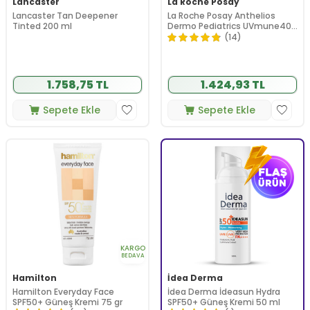
Lancaster
La Roche Posay
Lancaster Tan Deepener
La Roche Posay Anthelios
Tinted 200 ml
Dermo Pediatrics UVmune400
SPF50+ Hassas Ciltler Ve
(14)
Çocuklar İçin Güneş Koruyucu
Vücut Sütü 250 ml
1.758,75 TL
1.424,93 TL
Sepete Ekle
Sepete Ekle
KARGO
BEDAVA
Hamilton
İdea Derma
Hamilton Everyday Face
İdea Derma İdeasun Hydra
SPF50+ Güneş Kremi 75 gr
SPF50+ Güneş Kremi 50 ml