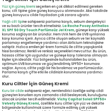
Yüz için güneş kremi
seçerken en çok dikkat edilmesi gereken
konu; cilt tipine göre güneş koruyucu alınmasıdır. Aksi takdirde
güneş koruyucu cilde faydadan çok zarara uğratır.
Yağlı cilt tipi
ne sahipseniz parlama karşıtı, sebum dengeleyici
ve su bazlı ürünler tercih etmelisiniz.
La Roche Posay Anthelios
XL SPF 50 Dry Touch Parfümsüz Jel Krem
, güneşe karşı yüksek
koruma sağlayan bir üründür. Hem UVA hem de UVB ışınlarına
karşı koruma içerir. Ayrıca ciltte oluşan sebum ve ter kaynaklı
parlamayı engellemeye yardımcı olan Airlicium teknolojisine
sahiptir. Hızlıca emilen jel-krem formülü ile ciltte yapışkanlık
hissi bırakmaz. Renkli ve renksiz seçenekleri mevcuttur. Bu ürün,
hassas ciltler için uygundur ve güneşe karşı toleransı olmayan
kişiler için idealdir. Yüz bölgesinde kullanılabilen bu ürün,
optimum UVB koruması ve güçlendirilmiş SPF50+ koruması
sağlar. Ayrıca, ciltte yağlı bir his bırakmaz ve parfümsüzdür.
Parlama karşıtı çifte etki ile cildinizin korunmasına yardımcı
olur.
Kuru Ciltler İçin Güneş Kremi
Kuru bir cilde
sahipseniz eğer, nemlendirici özelliğe sahip cildi
güneşten korurken aynı zamanda cildi besleyecek, kuruluğunu
alacak ürünler tercih edilmelidir.
Vichy Capital Soleil SPF50+
Velvety Güneş Kremi
,
özellikle kuru ciltler için yüz ve dekolte
bölgesinde kullanılmak üzere formüle edilmiş çok yüksek