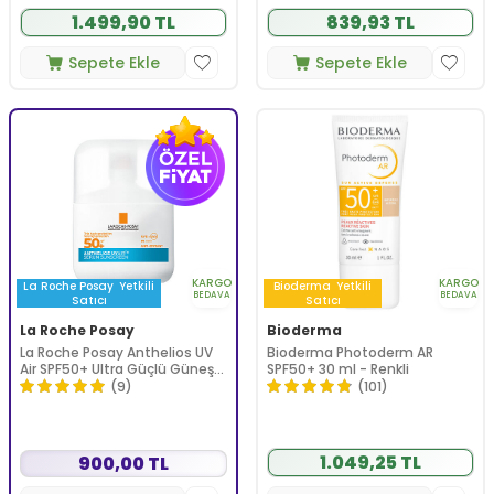
1.499,90 TL
839,93 TL
Sepete Ekle
Sepete Ekle
KARGO
KARGO
La Roche Posay
Yetkili
Bioderma
Yetkili
BEDAVA
BEDAVA
Satıcı
Satıcı
La Roche Posay
Bioderma
La Roche Posay Anthelios UV
Bioderma Photoderm AR
Air SPF50+ Ultra Güçlü Güneş
SPF50+ 30 ml - Renkli
Koruyucu Serum 50 ml
(9)
(101)
1.049,25 TL
900,00 TL