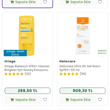
Sepete Ekle
Sepete Ekle
KARGO
Uriage
Yetkili
BEDAVA
Satıcı
Uriage
Heliocare
Uriage Bariesun SF50+ Hassas
Heliocare Ultra 90 Gel Krem
Bölgeler İçin Güneş Koruyucu
Spf50+ 50 ml
Stick 8 g
(33)
(116)
288,50 TL
909,30 TL
Sepete Ekle
Sepete Ekle