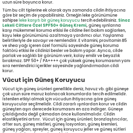
uzun süre boyunca korur.
Tüm bu cilt tiplerine ek olarak aynı zamanda cildin ihtiyacına
göre bir seçim de yapabilirsiniz. Örneğin leke görünümüne
sahipse
leke karşıtı bir güneş koruyucu
tercih edebilirsiniz.
Sinoz
Lekeli Ciltlere Özel SPF50+ Güneş Kremi
,
güneş ışınlarına
karşı mükemmel koruma etkisi ile cildine ileri bakım sağlarken,
koyu leke görünümünü azaltmaya yardımcı olur. Yaşlanma
belirtileriyle de savaşır ve nemlendirir. E vitamini, provitamin B5
ve shea yağı içeren özel formülü sayesinde güneş koruma
faktörü etkisi ile cildinizi besler ve bakım yapar. Ayrıca, cilde
parlak ve sağlıklı bir görünüm verir, kolay emilir ve beyazlık
bırakmaz. SPF 50+ / PA++++ çok yüksek güneş korumasının yanı
sıra nemlendirici içerikler sayesinde yağlandırmadan cildi
korur.
Vücut için Güneş Koruyucu
Vücut için güneş ürünleri genellikle deniz, havuz vb. gibi güneşe
çok uzun süre maruz kalınacak konumlarda tercih edilmelidir.
İstenilen etkiyi almak için vücudun ihtiyacına göre güneş
koruyucular seçilmelidir. Cildi zararlı ışınlardan korur ve cildin
güneşten aşırı derecede korumasını en aza indirger. Güneşe
çıkıldığında değil çıkmadan önce kullanılmalıdır. Cildin
elastikiyetini artırır. Vücut için güneş ürünleri; bronzlaştırıcılar,
after sun, güneş mistleri, güneş losyonları, güneş kremleri,
güneş yağları, spreyler, güneş koruyucu jeller ve güneş sütleri