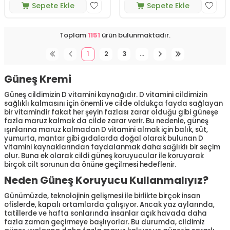
Sepete Ekle
Sepete Ekle
Toplam
1151
ürün bulunmaktadır.
1
2
3
…
Güneş Kremi
Güneş cildimizin D vitamini kaynağıdır. D vitamini cildimizin
sağlıklı kalmasını için önemli ve cilde oldukça fayda sağlayan
bir vitamindir fakat her şeyin fazlası zarar olduğu gibi güneşe
fazla maruz kalmak da cilde zarar verir. Bu nedenle, güneş
ışınlarına maruz kalmadan D vitamini almak için balık, süt,
yumurta, mantar gibi gıdalarda doğal olarak bulunan D
vitamini kaynaklarından faydalanmak daha sağlıklı bir seçim
olur. Buna ek olarak cildi güneş koruyucular ile koruyarak
birçok cilt sorunun da önüne geçilmesi hedeflenir.
Neden Güneş Koruyucu Kullanmalıyız?
Günümüzde, teknolojinin gelişmesi ile birlikte birçok insan
ofislerde, kapalı ortamlarda çalışıyor. Ancak yaz aylarında,
tatillerde ve hafta sonlarında insanlar açık havada daha
fazla zaman geçirmeye başlıyorlar. Bu durumda, cildimiz