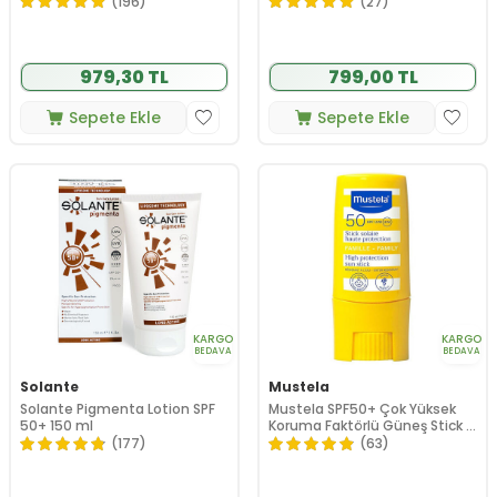
(196)
(27)
979,30 TL
799,00 TL
Sepete Ekle
Sepete Ekle
KARGO
KARGO
BEDAVA
BEDAVA
Solante
Mustela
Solante Pigmenta Lotion SPF
Mustela SPF50+ Çok Yüksek
50+ 150 ml
Koruma Faktörlü Güneş Stick 9
ml
(177)
(63)