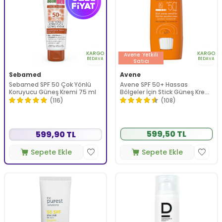
KARGO
KARGO
Avene
Yetkili
BEDAVA
BEDAVA
Satıcı
Sebamed
Avene
Sebamed SPF 50 Çok Yönlü
Avene SPF 50+ Hassas
Koruyucu Güneş Kremi 75 ml
Bölgeler İçin Stick Güneş Kremi
8 gr
(116)
(108)
599,50 TL
599,90 TL
Sepete Ekle
Sepete Ekle