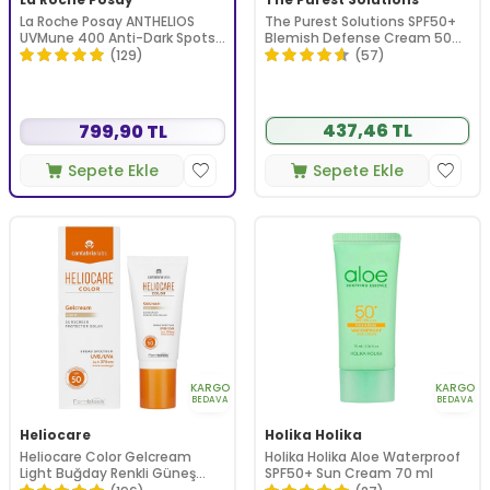
La Roche Posay ANTHELIOS
The Purest Solutions SPF50+
UVMune 400 Anti-Dark Spots
Blemish Defense Cream 50
Fluid SPF50+ Yüz Güneş Kremi
ml
(129)
(57)
50 ml
437,46 TL
799,90 TL
Sepete Ekle
Sepete Ekle
KARGO
KARGO
BEDAVA
BEDAVA
Heliocare
Holika Holika
Heliocare Color Gelcream
Holika Holika Aloe Waterproof
Light Buğday Renkli Güneş
SPF50+ Sun Cream 70 ml
Kremi Spf 50 50 ml