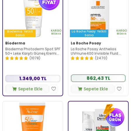
KARGO
KARGO
Bioderma
Yetkili
La Roche Posay
Yetkili
BEDAVA
BEDAVA
Satıcı
Satıcı
Bioderma
La Roche Posay
Bioderma Photoderm Spot SPF
La Roche Posay Anthelios
50+ Leke Karşıtı Güneş Kremi
UVmune400 Invisible Fluid
150 ml
Tüm Cilt Tipleri İçin SPF50+
(1078)
(2470)
Yüz Güneş Kremi 50 ml
862,43 TL
1.349,00 TL
Sepete Ekle
Sepete Ekle