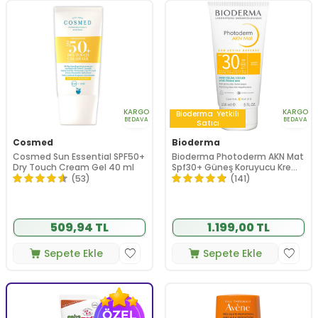
KARGO
KARGO
Bioderma
Yetkili
BEDAVA
BEDAVA
Satıcı
Cosmed
Bioderma
Cosmed Sun Essential SPF50+
Bioderma Photoderm AKN Mat
Dry Touch Cream Gel 40 ml
Spf30+ Güneş Koruyucu Krem
150 ml
(53)
(141)
509,94 TL
1.199,00 TL
Sepete Ekle
Sepete Ekle