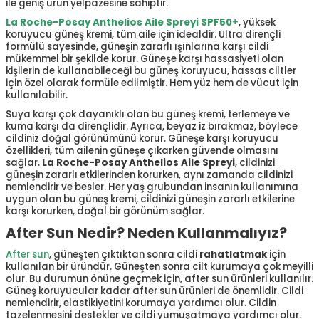
ile geniş ürün yelpazesine sahiptir.
La Roche-Posay Anthelios Aile Spreyi SPF50
+
, yüksek
koruyucu güneş kremi, tüm aile için idealdir. Ultra dirençli
formülü sayesinde, güneşin zararlı ışınlarına karşı cildi
mükemmel bir şekilde korur. Güneşe karşı hassasiyeti olan
kişilerin de kullanabileceği bu güneş koruyucu, hassas ciltler
için özel olarak formüle edilmiştir. Hem yüz hem de vücut için
kullanılabilir.
Suya karşı çok dayanıklı olan bu güneş kremi, terlemeye ve
kuma karşı da dirençlidir. Ayrıca, beyaz iz bırakmaz, böylece
cildiniz doğal görünümünü korur. Güneşe karşı koruyucu
özellikleri, tüm ailenin güneşe çıkarken güvende olmasını
sağlar.
La Roche-Posay Anthelios Aile Spreyi
, cildinizi
güneşin zararlı etkilerinden korurken, aynı zamanda cildinizi
nemlendirir ve besler. Her yaş grubundan insanın kullanımına
uygun olan bu güneş kremi, cildinizi güneşin zararlı etkilerine
karşı korurken, doğal bir görünüm sağlar.
After Sun Nedir? Neden Kullanmalıyız?
After sun
, güneşten çıktıktan sonra cildi
rahatlatmak
için
kullanılan bir üründür. Güneşten sonra cilt kurumaya çok meyilli
olur. Bu durumun önüne geçmek için, after sun ürünleri kullanılır.
Güneş koruyucular kadar after sun ürünleri de önemlidir. Cildi
nemlendirir, elastikiyetini korumaya yardımcı olur. Cildin
tazelenmesini destekler ve cildi yumuşatmaya yardımcı olur.