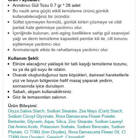
Arındırıcı Gül Tozu 0.7 gr * 28 adet
Bu nazik ama güçlü etkili temizleme ürünü,günlük
kullanabileceğiniz bir üründür.
Sülfat içermeyen formülü, günlük kirleri çözmeye ve cildi
parlak hale getirmeye yardımcı olur.
İçeriğinde bulunan, anti-aging özelliklere sahip gül esansiyel
yağı ve derin temizleme kapasiteli pembe kili ile, cilt tonunu
eşitlemeye yardımcı olur.
Aromaterapik etkisi ile rahatlamaya yardımcı olur.
Kullanım Şekli:
Elinize alacağınız yaklaşık bir tatlı kaşığı temizleme tozunu,
su ya da gül suyu ile ıslatın.
Ovarak oluşturduğunuz taze köpükleri, dairesel hareketlerle
yüz ve boyun bölgenize hafif masaj yaparak yedirin,
sonrasında iyice durulayın.
Sabah, akşam kullanabilirsiniz.
Göz ile temasından sakının.
Ürün Bileşimi:
Oryza Sativa Starch, Sodium Stearate, Zea Mays (Corn) Starch,
Sodium Cocoyl Glycinate, Rosa Damascena Flower Powder,
Bentonite, Glycerin, Aqua, Silica, Zinc Stearate, Sodium Lauroyl
Oat Amino Acids, Potassium Sorbate, Sodium Benzoate, Sodium
Phytate, CI 77491 (Iron Oxydes), Rosa Damascena Flower Oil, CI
77499 (Iron Oxydes), Geraniol*, Citronellol*