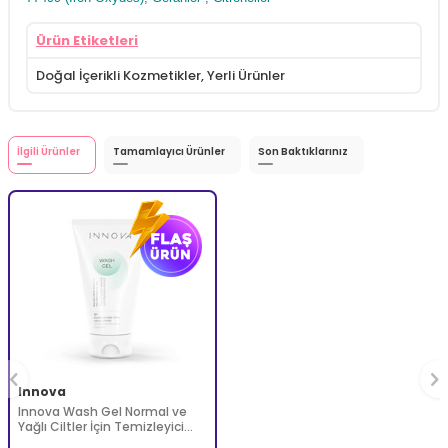
Ürün Etiketleri
Doğal İçerikli Kozmetikler
,
Yerli Ürünler
İlgili Ürünler
Tamamlayıcı Ürünler
Son Baktıklarınız
Innova
Innova Wash Gel Normal ve
Yağlı Ciltler İçin Temizleyici
Köpüren Jel 150 ml