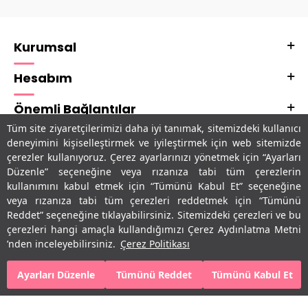
Kurumsal
Hesabım
Önemli Bağlantılar
Tüm site ziyaretçilerimizi daha iyi tanımak, sitemizdeki kullanıcı
Adres & İletişim
deneyimini kişiselleştirmek ve iyileştirmek için web sitemizde
çerezler kullanıyoruz. Çerez ayarlarınızı yönetmek için “Ayarları
Uygulamalarımız
Düzenle” seçeneğine veya rızanıza tabi tüm çerezlerin
kullanımını kabul etmek için “Tümünü Kabul Et” seçeneğine
veya rızanıza tabi tüm çerezleri reddetmek için “Tümünü
Reddet” seçeneğine tıklayabilirsiniz. Sitemizdeki çerezleri ve bu
çerezleri hangi amaçla kullandığımızı Çerez Aydınlatma Metni
’nden inceleyebilirsiniz.
Çerez Politikası
Ayarları Düzenle
Tümünü Reddet
Tümünü Kabul Et
SEPETE EKLE
HEMEN AL
T
-Soft
E-Ticaret
Sistemleriyle Hazırlanmıştır.