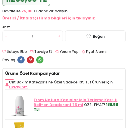
Havale ile
25,00
TL daha az ödeyin.
Üretici / İthalatçı firma bilgileri için tıklayınız
ADET
Beğen
Listeye Ekle
Tavsiye Et
Yorum Yap
Fiyat Alarmı
Paylaş
Ürüne Özel Kampanyalar
Cilt Bakım Kategorisine Özel Sadece 199 TL !
Ürünler için
tıklayınız.
From Natura Kadınlar İçin Terleme Karşıtı
Roll-on Deodorant 75 ml
ÖZEL FİYAT!
188.55
TL!