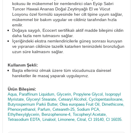
kokusu ile mükemmel bir nemlendirici olan Eyüp Sabri
Tuncer Hawaii Ananas Doğal Zeytinyağlı El ve Vücut
Losyonu özel formülü sayesinde her cilt tipine uyum sağlar,
mükemmel bir bakım uygular ve cildiniz tarafından hızla
emilir.
Doğaya saygılı, Ecocert sertifikalı aktif madde bileşimi cildin
daha fazla nem tutmasını sağlar.
İçeriğindeki ekstra nemlendiricilerle güneş sonrası kuruyan
ve yıpranan cildinize tazelik katarken teninizdeki bronzluğun
uzun süre kalmasını sağlar.
Kullanım Şekli:
Başta elleriniz olmak üzere tüm vücudunuza dairesel
hareketler ile masaj yaparak uygulayınız.
Ürün Bileşimi:
Aqua, Paraffinum Liquidum, Glycerin, Propylene Glycol, Isopropyl
Myristate, Glyceryl Stearate, Cetearyl Alcohol, Cyclopentasiloxane,
Butyrospermum Parkii Butter, Olea europaea Fruit Oil, Dimethicone,
Phenoxyethanol, Parfum, Ceteareth-25, Sodium PCA,
Ethylhexylglycerin, Benzophenone-4, Tocopheryl Acetate,
Tetrasodium EDTA, Linalool, Limonene, Citral, CI 19140, CI 16035.