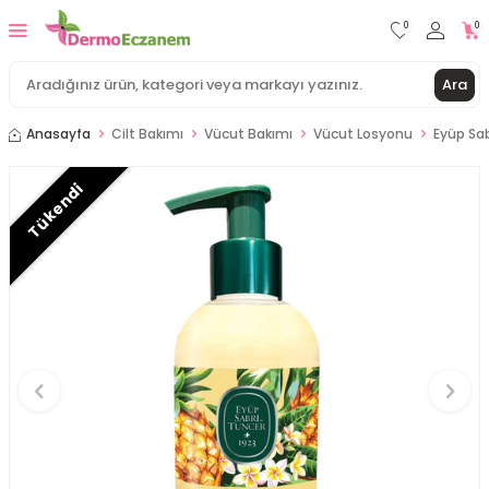
0
0
Ara
Anasayfa
Cilt Bakımı
Vücut Bakımı
Vücut Losyonu
Eyüp Sab
Tükendi