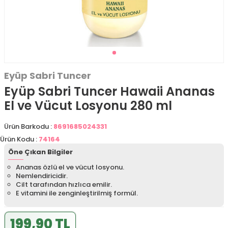
Eyüp Sabri Tuncer
Eyüp Sabri Tuncer Hawaii Ananas
El ve Vücut Losyonu 280 ml
Ürün Barkodu :
8691685024331
Ürün Kodu :
74164
Öne Çıkan Bilgiler
Ananas özlü el ve vücut losyonu.
Nemlendiricidir.
Cilt tarafından hızlıca emilir.
E vitamini ile zenginleştirilmiş formül.
199,90 TL