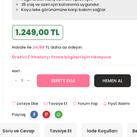
35 yaş ve üzeri için kullanıma uygundur.
Koyu leke görünümüne karşı bakım sağlar.
1.249,00 TL
Havale ile
24,98
TL daha az ödeyin.
Üretici / İthalatçı firma bilgileri için tıklayınız
ADET
SEPETE EKLE
HEMEN AL
Listeye Ekle
Tavsiye Et
Yorum Yap
Fiyat Alarmı
Paylaş
Soru ve Cevap
Tavsiye Et
İade Koşulları
Be