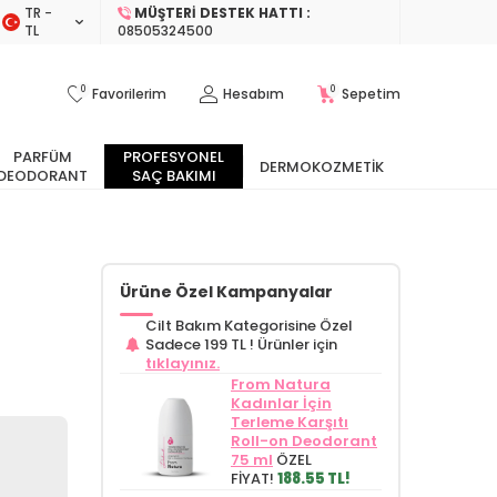
TR −
MÜŞTERI DESTEK HATTI :
TL
08505324500
0
0
Favorilerim
Hesabım
Sepetim
PARFÜM
PROFESYONEL
DERMOKOZMETIK
DEODORANT
SAÇ BAKIMI
Ürüne Özel Kampanyalar
Cilt Bakım Kategorisine Özel
Sadece 199 TL !
Ürünler için
tıklayınız.
From Natura
Kadınlar İçin
Terleme Karşıtı
Roll-on Deodorant
75 ml
ÖZEL
FİYAT!
188.55 TL!