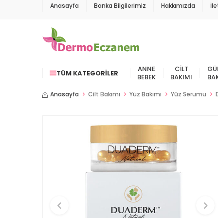
Anasayfa
Banka Bilgilerimiz
Hakkımızda
İl
ANNE
CILT
GÜ
TÜM KATEGORILER
BEBEK
BAKIMI
BA
Anasayfa
Cilt Bakımı
Yüz Bakımı
Yüz Serumu