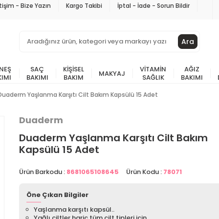
etişim - Bize Yazın
Kargo Takibi
İptal - İade - Sorun Bildir
Ara
NEŞ
SAÇ
KIŞISEL
VITAMIN
AĞIZ
MAKYAJ
KIMI
BAKIMI
BAKIM
SAĞLIK
BAKIMI
Duaderm Yaşlanma Karşıtı Cilt Bakım Kapsülü 15 Adet
Duaderm
Duaderm Yaşlanma Karşıtı Cilt Bakım
Kapsülü 15 Adet
Ürün Barkodu :
8681065108645
Ürün Kodu :
78071
Öne Çıkan Bilgiler
Yaşlanma karşıtı kapsül..
Yağlı ciltler hariç tüm cilt tipleri için.