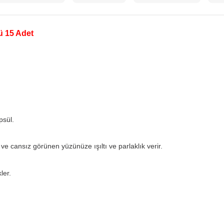
ü 15 Adet
psül.
e cansız görünen yüzünüze ışıltı ve parlaklık verir.
ler.