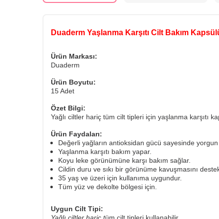
Duaderm Yaşlanma Karşıtı Cilt Bakım Kapsül
Ürün Markası:
Duaderm
Ürün Boyutu:
15 Adet
Özet Bilgi:
Yağlı ciltler hariç tüm cilt tipleri için yaşlanma karşıtı ka
Ürün Faydaları:
Değerli yağların antioksidan gücü sayesinde yorgun v
Yaşlanma karşıtı bakım yapar.
Koyu leke görünümüne karşı bakım sağlar.
Cildin duru ve sıkı bir görünüme kavuşmasını destek
35 yaş ve üzeri için kullanıma uygundur.
Tüm yüz ve dekolte bölgesi için.
Uygun Cilt Tipi:
Yağlı ciltler hariç t
üm cilt tipleri kullanabilir.