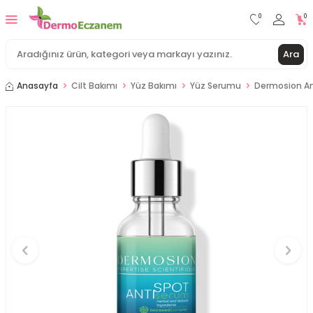
0
0
Ara
Anasayfa
Cilt Bakımı
Yüz Bakımı
Yüz Serumu
Dermosion An