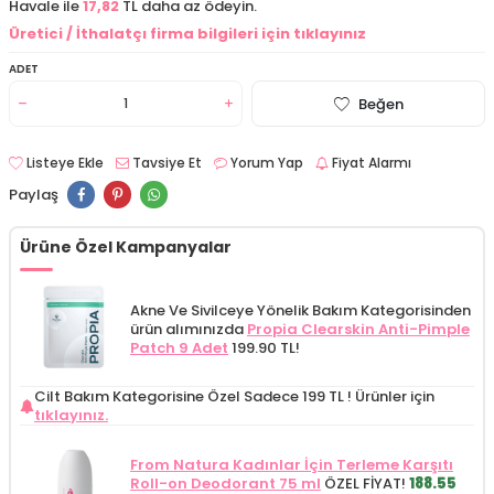
Havale ile
17,82
TL daha az ödeyin.
Üretici / İthalatçı firma bilgileri için tıklayınız
ADET
Beğen
Listeye Ekle
Tavsiye Et
Yorum Yap
Fiyat Alarmı
Paylaş
Ürüne Özel Kampanyalar
Akne Ve Sivilceye Yönelik Bakım Kategorisinden
ürün alımınızda
Propia Clearskin Anti-Pimple
Patch 9 Adet
199.90 TL!
Cilt Bakım Kategorisine Özel Sadece 199 TL !
Ürünler için
tıklayınız.
From Natura Kadınlar İçin Terleme Karşıtı
Roll-on Deodorant 75 ml
ÖZEL FİYAT!
188.55