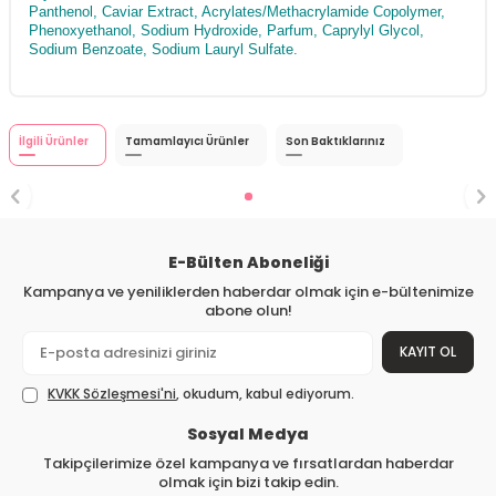
Panthenol, Caviar Extract, Acrylates/Methacrylamide Copolymer,
Phenoxyethanol, Sodium Hydroxide, Parfum, Caprylyl Glycol,
Sodium Benzoate, Sodium Lauryl Sulfate.
İlgili Ürünler
Tamamlayıcı Ürünler
Son Baktıklarınız
E-Bülten Aboneliği
Kampanya ve yeniliklerden haberdar olmak için e-bültenimize
abone olun!
KAYIT OL
KVKK Sözleşmesi'ni
, okudum, kabul ediyorum.
Sosyal Medya
Takipçilerimize özel kampanya ve fırsatlardan haberdar
olmak için bizi takip edin.