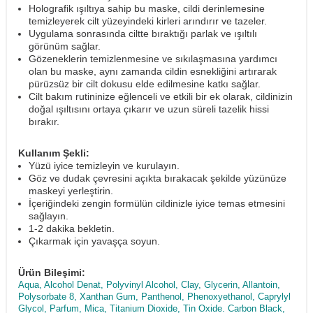
Holografik ışıltıya sahip bu maske, cildi derinlemesine
temizleyerek cilt yüzeyindeki kirleri arındırır ve tazeler.
Uygulama sonrasında ciltte bıraktığı parlak ve ışıltılı
görünüm sağlar.
Gözeneklerin temizlenmesine ve sıkılaşmasına yardımcı
olan bu maske, aynı zamanda cildin esnekliğini artırarak
pürüzsüz bir cilt dokusu elde edilmesine katkı sağlar.
Cilt bakım rutininize eğlenceli ve etkili bir ek olarak, cildinizin
doğal ışıltısını ortaya çıkarır ve uzun süreli tazelik hissi
bırakır.
Kullanım Şekli:
Yüzü iyice temizleyin ve kurulayın.
Göz ve dudak çevresini açıkta bırakacak şekilde yüzünüze
maskeyi yerleştirin.
İçeriğindeki zengin formülün cildinizle iyice temas etmesini
sağlayın.
1-2 dakika bekletin.
Çıkarmak için yavaşça soyun.
Ürün Bileşimi:
Aqua, Alcohol Denat, Polyvinyl Alcohol, Clay, Glycerin, Allantoin,
Polysorbate 8, Xanthan Gum, Panthenol, Phenoxyethanol, Caprylyl
Glycol, Parfum, Mica, Titanium Dioxide, Tin Oxide. Carbon Black,