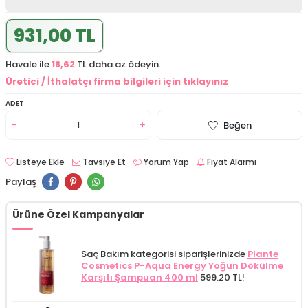
931,00 TL
Havale ile
18,62
TL daha az ödeyin.
Üretici / İthalatçı firma bilgileri için tıklayınız
ADET
Beğen
Listeye Ekle
Tavsiye Et
Yorum Yap
Fiyat Alarmı
Paylaş
Ürüne Özel Kampanyalar
Saç Bakım kategorisi siparişlerinizde
Plante
Cosmetics P-Aqua Energy Yoğun Dökülme
Karşıtı Şampuan 400 ml
599.20 TL!