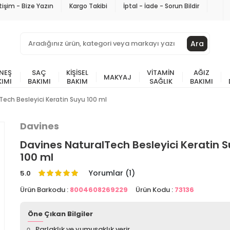
etişim - Bize Yazın
Kargo Takibi
İptal - İade - Sorun Bildir
Ara
NEŞ
SAÇ
KIŞISEL
VITAMIN
AĞIZ
MAKYAJ
KIMI
BAKIMI
BAKIM
SAĞLIK
BAKIMI
Tech Besleyici Keratin Suyu 100 ml
Davines
Davines NaturalTech Besleyici Keratin 
100 ml
Yorumlar (1)
5.0
Ürün Barkodu :
8004608269229
Ürün Kodu :
73136
Öne Çıkan Bilgiler
Parlaklık ve yumuşaklık verir.