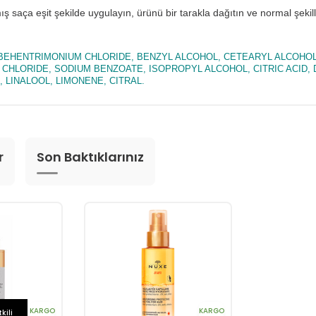
ş saça eşit şekilde uygulayın, ürünü bir tarakla dağıtın ve normal şekil
BEHENTRIMONIUM CHLORIDE, BENZYL ALCOHOL, CETEARYL ALCOHOL
CHLORIDE, SODIUM BENZOATE, ISOPROPYL ALCOHOL, CITRIC ACID, D
 LINALOOL, LIMONENE, CITRAL.
r
Son Baktıklarınız
KARGO
KARGO
kili