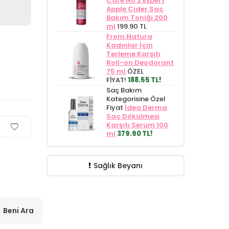
Care No 2 Expert
Apple Cider Saç
Bakım Toniği 200
ml
199.90 TL
From Natura
Kadınlar İçin
Terleme Karşıtı
Roll-on Deodorant
75 ml
ÖZEL
FİYAT!
188.55 TL!
Saç Bakım
Kategorisine Özel
Fiyat
İdea Derma
Saç Dökülmesi
Karşıtı Serum 100
ml
379.90 TL!
Sağlık Beyanı
Beni Ara