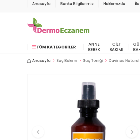
Anasayfa
Banka Bilgilerimiz
Hakkımızda
İl
ANNE
CILT
GÜ
TÜM KATEGORILER
BEBEK
BAKIMI
BA
Anasayfa
Saç Bakımı
Saç Toniği
Davines Natural