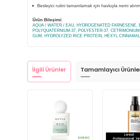
Besleyici rutini tamamlamak için havluyla nemi alınmı
Ürün Bileşimi:
AQUA / WATER / EAU, HYDROGENATED FARNESENE, 
POLYQUATERNIUM-37, POLYESTER-37, CETRIMONIUM 
GUM, HYDROLYZED RICE PROTEIN, HEXYL CINNAMAL,
İlgili Ürünler
Tamamlayıcı Ürünle
Loreal
KARGO
Professionnel
Yet