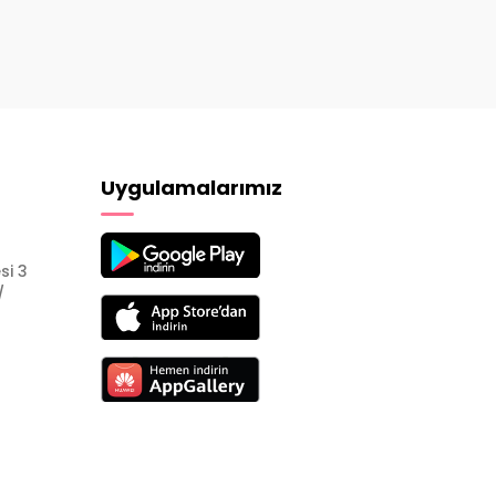
Uygulamalarımız
si 3
/