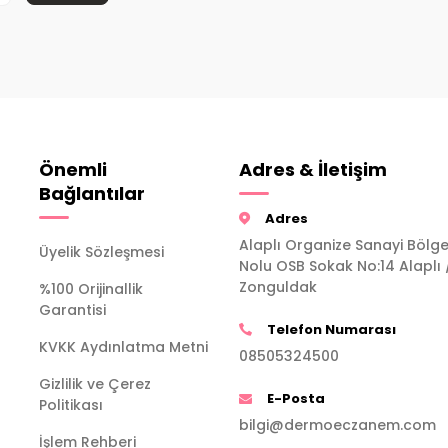
Önemli
Adres & İletişim
Bağlantılar
Adres
Alaplı Organize Sanayi Bölge
Üyelik Sözleşmesi
Nolu OSB Sokak No:14 Alaplı 
Zonguldak
%100 Orijinallik
Garantisi
Telefon Numarası
KVKK Aydınlatma Metni
08505324500
Gizlilik ve Çerez
E-Posta
Politikası
bilgi@dermoeczanem.com
İşlem Rehberi