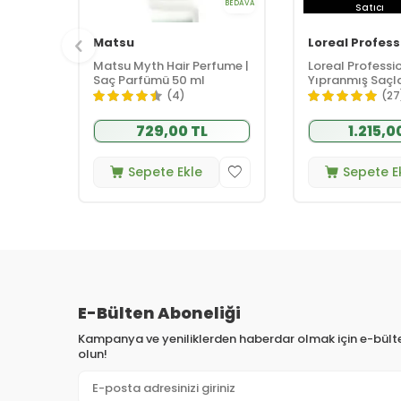
BEDAVA
Satıcı
Matsu
Loreal Profess
Matsu Myth Hair Perfume |
Loreal Professi
Saç Parfümü 50 ml
Yıpranmış Saçlar
Etkili Mucizevi 
(4)
(27
90 ml
729,00 TL
1.215,0
Sepete Ekle
Sepete E
E-Bülten Aboneliği
Kampanya ve yeniliklerden haberdar olmak için e-bül
olun!