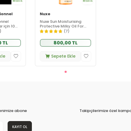
BEDAVA
BEDAVA
ionnel
Nuxe
onnel
Nuxe Sun Moisturising
 için 10
Protective Milky Oil For
Bakım Yağı
Hair 100ml
)
(7)
0 TL
800,00 TL
kle
Sepete Ekle
tenimize abone
Takipçilerimize özel kampa
KAYIT OL