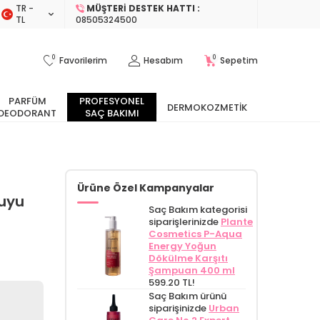
TR −
MÜŞTERI DESTEK HATTI :
TL
08505324500
0
0
Favorilerim
Hesabım
Sepetim
PARFÜM
PROFESYONEL
DERMOKOZMETIK
DEODORANT
SAÇ BAKIMI
Ürüne Özel Kampanyalar
Suyu
Saç Bakım kategorisi
siparişlerinizde
Plante
Cosmetics P-Aqua
Energy Yoğun
Dökülme Karşıtı
Şampuan 400 ml
599.20 TL!
Saç Bakım ürünü
siparişinizde
Urban