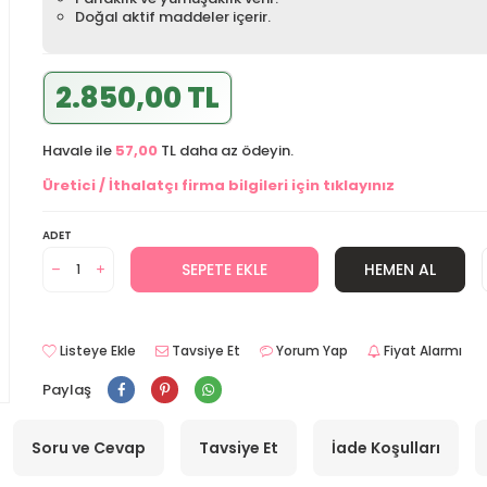
Doğal aktif maddeler içerir.
2.850,00 TL
Havale ile
57,00
TL daha az ödeyin.
Üretici / İthalatçı firma bilgileri için tıklayınız
ADET
SEPETE EKLE
HEMEN AL
Listeye Ekle
Tavsiye Et
Yorum Yap
Fiyat Alarmı
Paylaş
Soru ve Cevap
Tavsiye Et
İade Koşulları