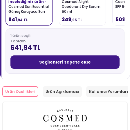
İncelediğiniz ürün ·
Cosmed Alight
Cosmed 
Cosmed Sun Essential
Deodorant Dry Serum
SPF 50+ 
Güneş Koruyucu Sun
50 ml
Stick SPF50+ 20 gr
641
249
509
,94 TL
,95 TL
,9
1 ürün seçili
Toplam
641,94 TL
Seçilenleri sepete ekle
Ürün Özellikleri
Ürün Açıklaması
Kullanıcı Yorumları 