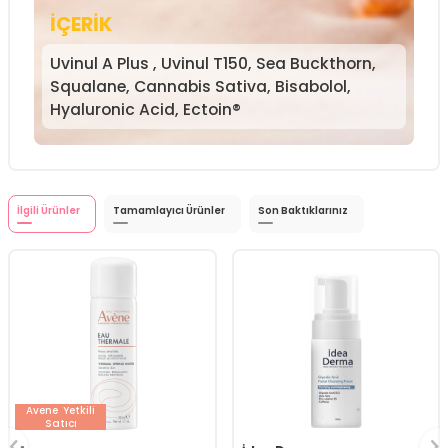
İÇERİK
Uvinul A Plus , Uvinul T150, Sea Buckthorn,
Squalane, Cannabis Sativa, Bisabolol,
Hyaluronic Acid, Ectoin®
İlgili Ürünler
Tamamlayıcı Ürünler
Son Baktıklarınız
Avene
Yetkili
Satıcı