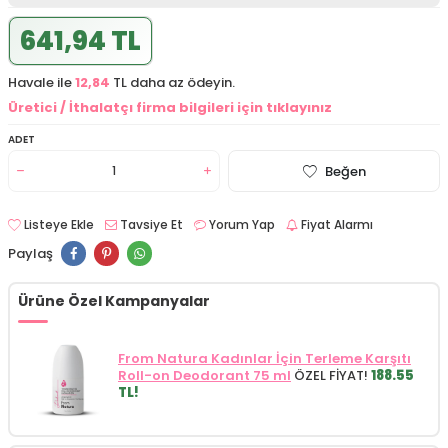
641,94 TL
Havale ile
12,84
TL daha az ödeyin.
Üretici / İthalatçı firma bilgileri için tıklayınız
ADET
Beğen
Listeye Ekle
Tavsiye Et
Yorum Yap
Fiyat Alarmı
Paylaş
Ürüne Özel Kampanyalar
From Natura Kadınlar İçin Terleme Karşıtı
Roll-on Deodorant 75 ml
ÖZEL FİYAT!
188.55
TL!