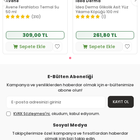
Avene
İdea Derma
Avene Ferahlatıcı Termal Su
İdea Derma Glikolik Asit Yüz
50 ml
Yıkama Köpüğü 100 ml
(310)
(1)
309,00 TL
261,80 TL
Sepete Ekle
Sepete Ekle
E-Bülten Aboneliği
Kampanya ve yeniliklerden haberdar olmak için e-bültenimize
abone olun!
KAYIT OL
KVKK Sözleşmesi'ni
, okudum, kabul ediyorum.
Sosyal Medya
Takipçilerimize özel kampanya ve fırsatlardan haberdar
olmak için bizi takip edin.