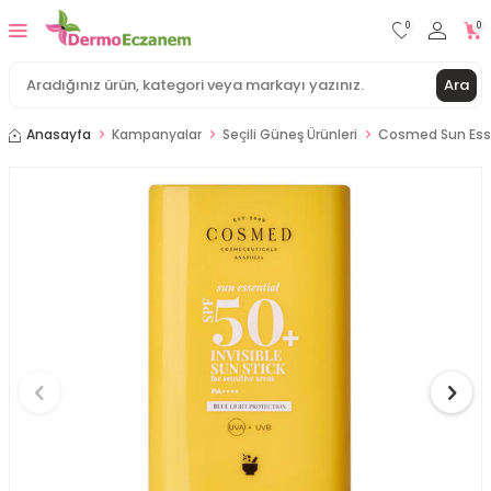
0
0
Ara
Anasayfa
Kampanyalar
Seçili Güneş Ürünleri
Cosmed Sun Esse