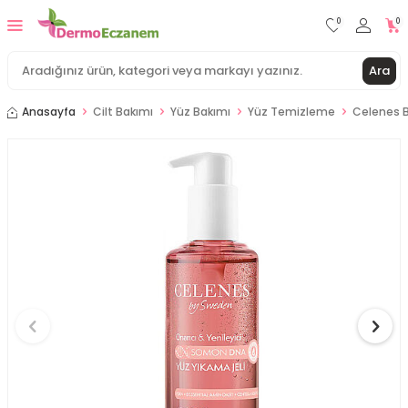
0
0
Ara
Anasayfa
Cilt Bakımı
Yüz Bakımı
Yüz Temizleme
Celenes B