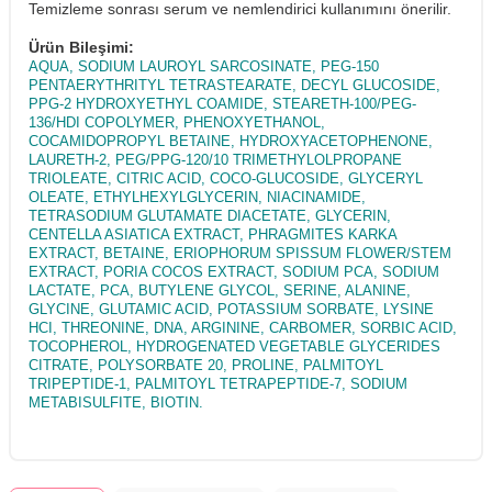
Temizleme sonrası serum ve nemlendirici kullanımını önerilir.
Ürün Bileşimi:
AQUA, SODIUM LAUROYL SARCOSINATE, PEG-150
PENTAERYTHRITYL TETRASTEARATE, DECYL GLUCOSIDE,
PPG-2 HYDROXYETHYL COAMIDE, STEARETH-100/PEG-
136/HDI COPOLYMER, PHENOXYETHANOL,
COCAMIDOPROPYL BETAINE, HYDROXYACETOPHENONE,
LAURETH-2, PEG/PPG-120/10 TRIMETHYLOLPROPANE
TRIOLEATE, CITRIC ACID, COCO-GLUCOSIDE, GLYCERYL
OLEATE, ETHYLHEXYLGLYCERIN, NIACINAMIDE,
TETRASODIUM GLUTAMATE DIACETATE, GLYCERIN,
CENTELLA ASIATICA EXTRACT, PHRAGMITES KARKA
EXTRACT, BETAINE, ERIOPHORUM SPISSUM FLOWER/STEM
EXTRACT, PORIA COCOS EXTRACT, SODIUM PCA, SODIUM
LACTATE, PCA, BUTYLENE GLYCOL, SERINE, ALANINE,
GLYCINE, GLUTAMIC ACID, POTASSIUM SORBATE, LYSINE
HCI, THREONINE, DNA, ARGININE, CARBOMER, SORBIC ACID,
TOCOPHEROL, HYDROGENATED VEGETABLE GLYCERIDES
CITRATE, POLYSORBATE 20, PROLINE, PALMITOYL
TRIPEPTIDE-1, PALMITOYL TETRAPEPTIDE-7, SODIUM
METABISULFITE, BIOTIN.