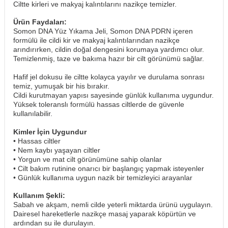
Ciltte kirleri ve makyaj kalıntılarını nazikçe temizler.
Ürün Faydaları:
Somon DNA Yüz Yıkama Jeli, Somon DNA PDRN içeren
formülü ile cildi kir ve makyaj kalıntılarından nazikçe
arındırırken, cildin doğal dengesini korumaya yardımcı olur.
Temizlenmiş, taze ve bakıma hazır bir cilt görünümü sağlar.
Hafif jel dokusu ile ciltte kolayca yayılır ve durulama sonrası
temiz, yumuşak bir his bırakır.
Cildi kurutmayan yapısı sayesinde günlük kullanıma uygundur.
Yüksek toleranslı formülü hassas ciltlerde de güvenle
kullanılabilir.
Kimler İçin Uygundur
• Hassas ciltler
• Nem kaybı yaşayan ciltler
• Yorgun ve mat cilt görünümüne sahip olanlar
• Cilt bakım rutinine onarıcı bir başlangıç yapmak isteyenler
• Günlük kullanıma uygun nazik bir temizleyici arayanlar
Kullanım Şekli:
Sabah ve akşam, nemli cilde yeterli miktarda ürünü uygulayın.
Dairesel hareketlerle nazikçe masaj yaparak köpürtün ve
ardından su ile durulayın.