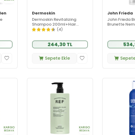
den
Dermoskin
John Frieda
me
​Dermoskin Revitalizing
John Frieda Br
Shampoo 200ml+Hair
Brunette Neml
Conditioner 75ml HEDİYE
Kremi 250ml
(4)
244,30 TL
534,
Sepete Ekle
Sepete
KARGO
KARGO
BEDAVA
BEDAVA