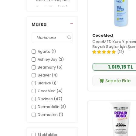
Kepekli Saç
(177)
Keratin Bakımı
(42)
Kıvırcık Saç
(112)
Marka
Kuru Saç
(250)
CeceMed
Normal Saç
(439)
CeceMED Kuru Yıpran
Boyalı Saçlar İçin Ş
Yağlı Saç
(125)
300 ml
Agarta
(1)
(12)
Yıpranmış
(403)
Saç
Ashley Joy
(2)
1.019,15 TL
Beamarry
(6)
Beaver
(4)
Sepete Ekle
BioNike
(1)
CeceMed
(4)
Davines
(47)
Dermadolin
(8)
Dermoskin
(1)
Elseve
(3)
Faith In Nature
(7)
Stoktakiler