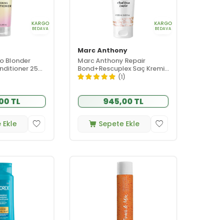
KARGO
KARGO
BEDAVA
BEDAVA
Marc Anthony
o Blonder
Marc Anthony Repair
nditioner 250
Bond+Rescuplex Saç Kremi
250 ml
(1)
00 TL
945,00 TL
 Ekle
Sepete Ekle