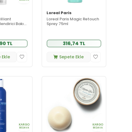
Loreal Paris
illiant
Loreal Paris Magic Retouch
endirici Bakım
Sprey 75ml
90 TL
316,74 TL
 Ekle
Sepete Ekle
KARGO
KARGO
BEDAVA
BEDAVA