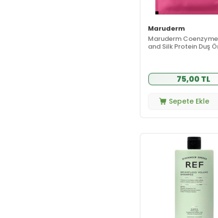
Maruderm
Maruderm Coenzyme
and Silk Protein Duş Ö
Saç Maskesi 50 ml
75,00 TL
Sepete Ekle