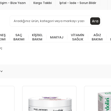
etişim - Bize Yazın
Kargo Takibi
İptal - İade - Sorun Bildir
Ara
NEŞ
SAÇ
KIŞISEL
VITAMIN
AĞIZ
MAKYAJ
KIMI
BAKIMI
BAKIM
SAĞLIK
BAKIMI
aç