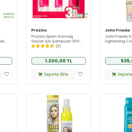
KARGO
KARGO
BEDAVA
BEDAVA
Prozinc
John Frieda
Prozinc İşlem Görmüş
John Frieda G
ük
Saçlar için Şampuan 300 ml
Lightening Co
 ml
| 3 AL 2 ÖDE
ml
(3)
1.200,00 TL
535,
Sepete Ekle
Sepete