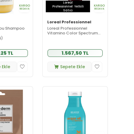
Loreal
KARGO
KARGO
Professionnel
Yetkili
BEDAVA
BEDAVA
Satıcı
Loreal Professionnel
nou Shampoo
Loreal Professionnel
Vitamino Color Spectrum
Deep Conditioner 200 ml
6)
,25 TL
1.567,50 TL
 Ekle
Sepete Ekle