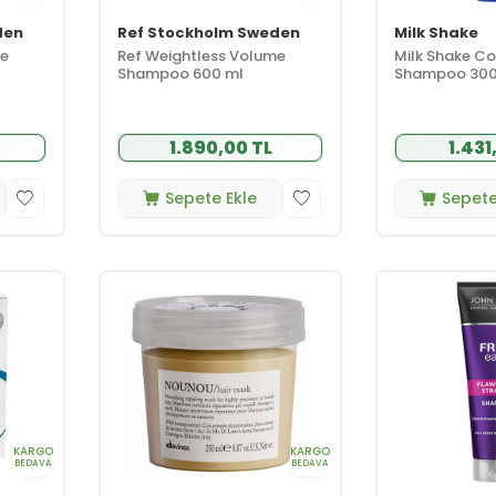
den
Ref Stockholm Sweden
Milk Shake
me
Ref Weightless Volume
Milk Shake Co
Shampoo 600 ml
Shampoo 300
1.890,00 TL
1.431
Sepete Ekle
Sepete
KARGO
KARGO
BEDAVA
BEDAVA