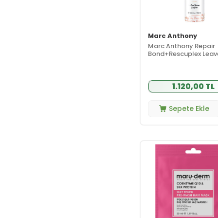
Urban Care
(4)
Veela
(1)
Vichy
(1)
Marc Anthony
Marc Anthony Repair
Bond+Rescuplex Leav
Treatment 250 ml
1.120,00 TL
Sepete Ekle