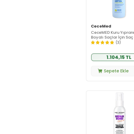
Milk Shake
(36)
Minois Paris
(1)
Mix Mellow
(2)
Original Botanic
CeceMed
(3)
CeceMED Kuru Yıpran
Boyalı Saçlar İçin Saç
Otacı
(1)
300 ml
(3)
Pauline
(1)
Pavloderm
(1)
1.104,15 TL
Petal Fresh
(1)
Phyto
(1)
Sepete Ekle
Prozinc
(2)
Ref Stockholm
Sweden
(27)
Restorex
(1)
Revigen
(1)
Rosece
(1)
Skin Magic
(1)
Tresan
(2)