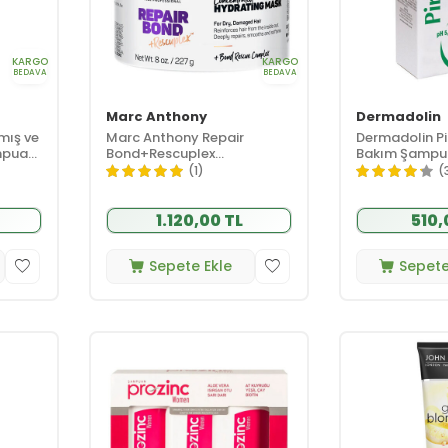
KARGO
KARGO
BEDAVA
BEDAVA
Marc Anthony
Dermadolin
mış ve
Marc Anthony Repair
Dermadolin Pi
ampuan
Bond+Rescuplex
Bakım Şampu
Nemlendirici Maske 237 ml
(1)
(
1.120,00 TL
510,
Sepete Ekle
Sepete