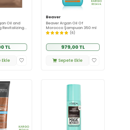
KARGO
BEDAVA
Beaver
an Oil and
Beaver Argan Oil Of
 Revitalizing
Morocco Şampuan 350 ml
ç Maskesi 50
(6)
00 TL
979,00 TL
 Ekle
Sepete Ekle
KARGO
BEDAVA