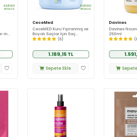
KARGO
KARGO
BEDAVA
BEDAVA
CeceMed
Davines
CeceMED Kuru Yıpranmış ve
Davines Nou
e-in
Boyalı Saçlar İçin Saç
250ml
Maskesi 200 ml
(6)
(
1.189,15 TL
1.591
Sepete Ekle
Sepete