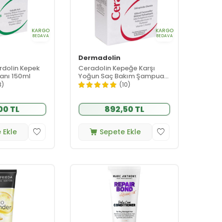
KARGO
KARGO
BEDAVA
BEDAVA
Dermadolin
rdolin Kepek
Ceradolin Kepeğe Karşı
anı 150ml
Yoğun Saç Bakım Şampuanı
150 ml
3)
(10)
00 TL
892,50 TL
 Ekle
Sepete Ekle