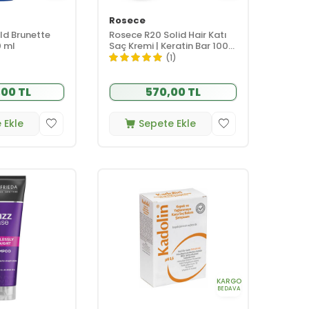
Rosece
ld Brunette
Rosece R20 Solid Hair Katı
 ml
Saç Kremi | Keratin Bar 100
gr
(1)
,00 TL
570,00 TL
 Ekle
Sepete Ekle
KARGO
BEDAVA