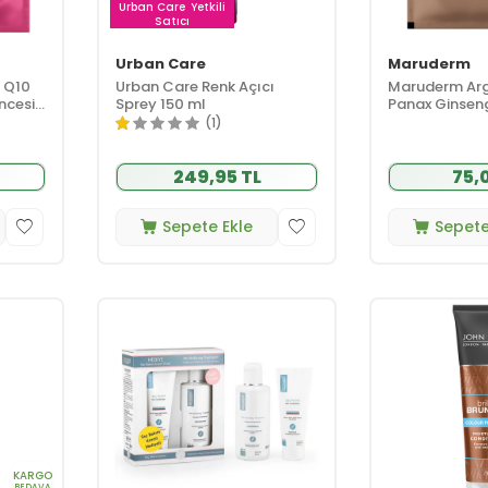
Urban Care
Yetkili
Satıcı
Urban Care
Maruderm
 Q10
Urban Care Renk Açıcı
Maruderm Arg
ncesi
Sprey 150 ml
Panax Ginseng
Duş Öncesi Sa
(1)
ml
249,95 TL
75,
Sepete Ekle
Sepete
KARGO
BEDAVA