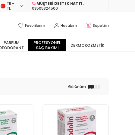
TR −
MÜŞTERI DESTEK HATTI :
TL
08505324500
0
0
Favorilerim
Hesabım
Sepetim
PARFÜM
PROFESYONEL
DERMOKOZMETIK
DEODORANT
SAÇ BAKIMI
Görünüm :