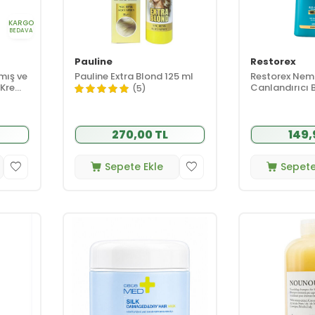
KARGO
BEDAVA
Pauline
Restorex
mış ve
Pauline Extra Blond 125 ml
Restorex Neml
 Kremi
Canlandırıcı 
(5)
Şampuanı 50
270,00 TL
149,
Sepete Ekle
Sepete