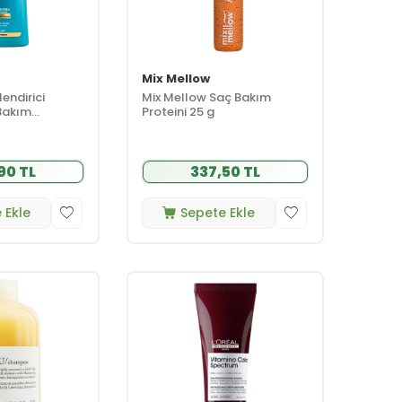
Mix Mellow
endirici
Mix Mellow Saç Bakım
Bakım
Proteini 25 g
0 ml
90 TL
337,50 TL
 Ekle
Sepete Ekle