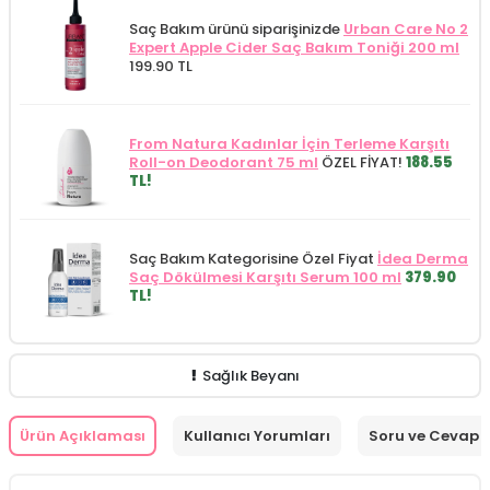
Saç Bakım ürünü siparişinizde
Urban Care No 2
Expert Apple Cider Saç Bakım Toniği 200 ml
199.90 TL
From Natura Kadınlar İçin Terleme Karşıtı
Roll-on Deodorant 75 ml
ÖZEL FİYAT!
188.55
TL!
Saç Bakım Kategorisine Özel Fiyat
İdea Derma
Saç Dökülmesi Karşıtı Serum 100 ml
379.90
TL!
Sağlık Beyanı
Ürün Açıklaması
Kullanıcı Yorumları
Soru ve Cevap