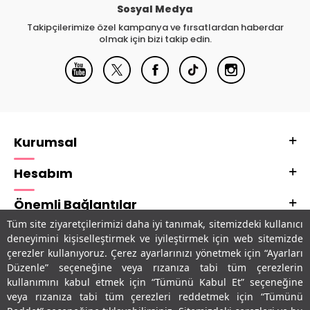
Sosyal Medya
Takipçilerimize özel kampanya ve fırsatlardan haberdar
olmak için bizi takip edin.
Kurumsal
Hesabım
Önemli Bağlantılar
Tüm site ziyaretçilerimizi daha iyi tanımak, sitemizdeki kullanıcı
Adres & İletişim
deneyimini kişiselleştirmek ve iyileştirmek için web sitemizde
çerezler kullanıyoruz. Çerez ayarlarınızı yönetmek için “Ayarları
Uygulamalarımız
Düzenle” seçeneğine veya rızanıza tabi tüm çerezlerin
kullanımını kabul etmek için “Tümünü Kabul Et” seçeneğine
veya rızanıza tabi tüm çerezleri reddetmek için “Tümünü