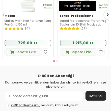
Loreal
KARGO
KARGO
Professionnel
Yetkili
BEDAVA
BEDAVA
Satıcı
Matsu
Loreal Professionnel
Matsu Myth Hair Perfume | Saç
Loreal Professionnel Yıpranmış
Parfümü 50 ml
Saçlar için 10 Etkili Mucizevi
Bakım Yağı 90 ml
(4)
(27)
729,00 TL
1.215,00 TL
Sepete Ekle
Sepete Ekle
E-Bülten Aboneliği
Kampanya ve yeniliklerden haberdar olmak için e-bültenimize
abone olun!
KAYIT OL
KVKK Sözleşmesi'ni
, okudum, kabul ediyorum.