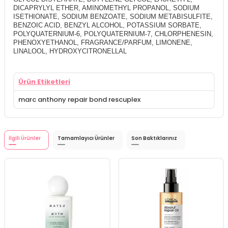
DICAPRYLYL ETHER, AMINOMETHYL PROPANOL, SODIUM
ISETHIONATE, SODIUM BENZOATE, SODIUM METABISULFITE,
BENZOIC ACID, BENZYL ALCOHOL, POTASSIUM SORBATE,
POLYQUATERNIUM-6, POLYQUATERNIUM-7, CHLORPHENESIN,
PHENOXYETHANOL, FRAGRANCE/PARFUM, LIMONENE,
LINALOOL, HYDROXYCITRONELLAL
Ürün Etiketleri
marc anthony repair bond rescuplex
İlgili Ürünler
Tamamlayıcı Ürünler
Son Baktıklarınız