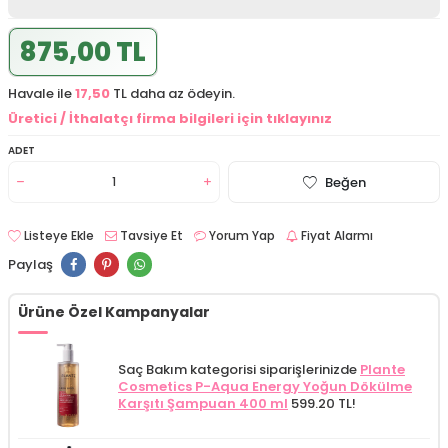
875,00 TL
Havale ile
17,50
TL daha az ödeyin.
Üretici / İthalatçı firma bilgileri için tıklayınız
ADET
Beğen
Listeye Ekle
Tavsiye Et
Yorum Yap
Fiyat Alarmı
Paylaş
Ürüne Özel Kampanyalar
Saç Bakım kategorisi siparişlerinizde
Plante
Cosmetics P-Aqua Energy Yoğun Dökülme
Karşıtı Şampuan 400 ml
599.20 TL!