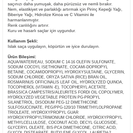
saçınızı daha yumuşak, daha pürüzsüz ve nemli bırakır.
Nem, elastikiyet ve parlaklığı artırmak için Pirinç Kepeği Yağı,
Biberiye Yağı, Hidrolize Kinoa ve C Vitamini ile
harmanlanmıştır.
Renk canlılığını artırır.
​Kuru ve hasarlı saçlar için uygundur.
Kullanım Şekli:
Islak saça uygulayın, köpürtün ve iyice durulayın.
Ürün Bileşimi:
AQUA/WATER/EAU, SODIUM C 14-16 OLEFIN SULFONATE,
SODIUM COCOYL ISETHIONATE, COCAMI-DOPROPYL
BETAINE, COCAMIDOPROPYL HYDROXYSULTAINE, GLYCERIN,
SODIUM CHLORIDE, ORYZA SATIVA (RICE) BRAN OIL,
ROSMARINUS OFFICINALIS LEAF OIL, HYDROLYZED QUINOA,
TOCOPHEROL (VITAMIN -E), TOCOPHERYL ACETATE,
BRASSICA CAMPESTRIS/ALEURITES FORDI OIL COPOLYMER,
HYDROLYZED VEGETABLE PROTEIN PG-PROPYL
SILANETRIOL, DISODIUM PEG-12 DIMETHICONE
SULFOSUCCINATE, PEG/PPG-120/10 TRIMETHYLOLPROPANE
TRIOLEATE, HYDROXYPROPYL GUAR
HYDROXYPROPYLTRIMONIUM CHLORIDE, HYDROXYPROPYL
METHYLCELLULOSE, COCONUT ACID, DECYL GLUCOSIDE,
GLYCERYL OLEATE, BIS-PCA DIMETHICONE, CITRIC ACID,
GLYCOL DISTEARATE, BUTYLENE GLYCOL, LAURETH-2,