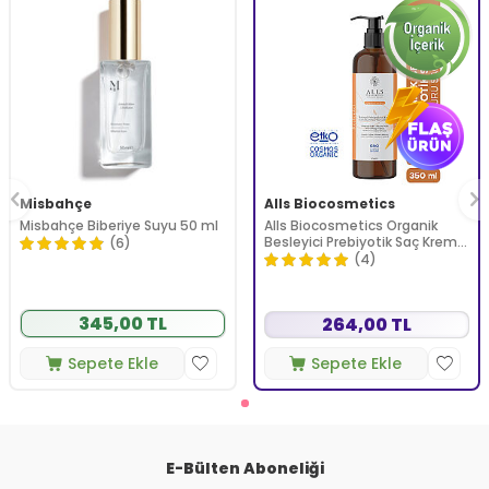
Misbahçe
Alls Biocosmetics
Misbahçe Biberiye Suyu 50 ml
Alls Biocosmetics Organik
Besleyici Prebiyotik Saç Kremi
(6)
350 ml
(4)
345,00 TL
264,00 TL
Sepete Ekle
Sepete Ekle
E-Bülten Aboneliği