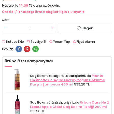
Havale ile
14,38
TL daha az ödeyin.
Üretici / İthalatçı firma bilgileri için tıklayınız
ADET
Beğen
Listeye Ekle
Tavsiye Et
Yorum Yap
Fiyat Alarmı
Paylaş
Ürüne Özel Kampanyalar
Saç Bakım kategorisi siparişlerinizde
Plante
Cosmetics P-Aqua Energy Yoğun Dökülme
Karşıtı Şampuan 400 ml
599.20 TL!
Saç Bakım ürünü siparişinizde
Urban Care No 2
Expert Apple Cider Saç Bakım Toniği 200 ml
199.90 TL