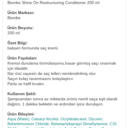
Bionike Shine On Restructuring Conditioner 200 ml
Ürün Markası:
Bionike
Ürün Boyutu:
200 ml
Özet Bilgi:
balsam formunda saç kremi.
Ürün Faydaları:
Kremsi durulama formülasyonu,hasar görmüş saçı onarmak
için idealdir.
Nar özü sayesin de saç telleri nemlendirilmiş olur.
Saçın kolay taranmasını kolaylaştırır.
Parla ve hafif bırakır.
Kullanım Şekli:
Şampuandan sonra az miktarda ürünü nemli saça eşit olarak
dağıtın, 1 dakika bekletin ve ardından iyice durulayın.
Ürün Bileşimi:
Aqua (Water), Cetearyl Alcohol, Octyldodecanol, Glycerin,
Behentrimonium Chloride, Behenamidopropyl Dimethylamine, C15-