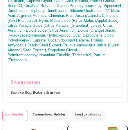
19 Alkane, Caprylyl Glycol, Lactic Acid, Betaine, Punica Granatum
Seed Oil, Creatine, Butylene Glycol, Propoxytetramethyl Piperidinyl
Dimethicone, Diphenyl Dimethicone, Silicone Quaternium-22, Malic
Acid, Arginine, Actinidia Chinensis Fruit Juice (Actinidia Chinensis
(Kiwi) Fruit Juice), Pyrus Malus Juice (Pyrus Malus (Apple) Juice),
Citrus Paradisi Juice (Citrus Paradisi (Grapefruit) Juice), Citrus
Aurantium Dulcis Juice (Citrus Aurantium Dulcis (Orange) Juice),
Hydroxyacetophenone, Hydroxypropyl Guar, Dipropylene Glycol,
Polyglyceryl-3 Caprate, Cocamidopropyl Betaine, Prunus
Amygdalus Dulcis Seed Extract (Prunus Amygdalus Dulcis (Sweet
Almond) Seed Extract), Propylene Glycol,
Palmitamidopropyltrimonium Chloride, Trideceth-9, Parfum
(Fragrance).
.
Ürün Etiketleri
Bionike Saç Bakım Ürünleri
İlgili Ürünler
Tamamlayıcı Ürünler
Son Baktıklarınız