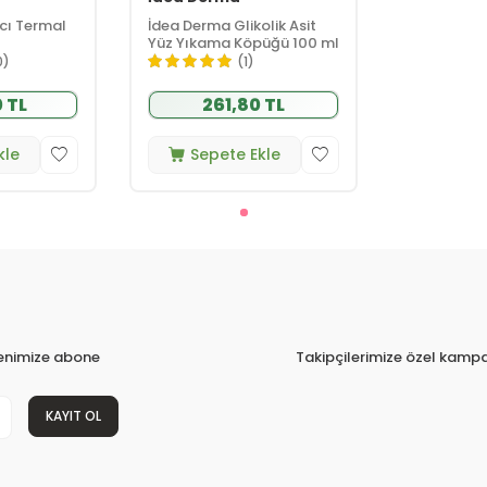
cı Termal
İdea Derma Glikolik Asit
Yüz Yıkama Köpüğü 100 ml
0)
(1)
 TL
261,80 TL
kle
Sepete Ekle
tenimize abone
Takipçilerimize özel kampa
KAYIT OL