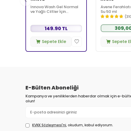
Innova Wash Gel Normal
Avene Ferahlatı
ve Yağlı Ciltler İçin
Su 50 ml
Temizleyici Köpüren Jel
(31
150 ml
309,00
149.90 TL
Sepete Ekle
Sepete E
E-Bülten Aboneliği
Kampanya ve yeniliklerden haberdar olmak için e-bül
olun!
KVKK Sözleşmesi'ni
, okudum, kabul ediyorum.