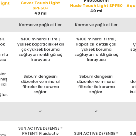
Photoderm
Cover Touch Light
ight
Nude Touch Light SPF50
Aqua
SPF50+
40 ml
40 ml
Karma ve yağlı ciltler
Karma ve yağlı ciltler
li,
%100 mineral filtreli,
%100 mineral filtreli,
çok
yüksek kapatıcılık etkili
kapatıcılık etkili çok
Ç
çok yüksek koruma
yüksek koruma
sa
rmlu
sağlayan renkli güneş
sağlayan renkli güneş
ucu
koruyucu
koruyucu
nler
Sebum dengesini
Sebum dengesini
üneş
düzenler ve mineral
düzenler ve mineral
do
ildi
filtreler ile koruma
filtreler ile koruma
et
sağlar.
sağlar.
ku
ğlar.
✓
✓
SUN ACTIVE DEFENSE™
PATENTİ Fluidactiv
SUN ACTIVE DEFENSE™
SU
SE™