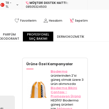
TR −
MÜŞTERI DESTEK HATTI :
TL
08505324500
0
0
Favorilerim
Hesabım
Sepetim
PARFÜM
PROFESYONEL
DERMOKOZMETIK
DEODORANT
SAÇ BAKIMI
Ürüne Özel Kampanyalar
Bioderma
ürünlerinden 2'si
güneş olmak üzere 3
ürün alımınızda
Bioderma Bikini
Çantası -
Promosyon Ürünü
HEDİYE! Bioderma
güneş ürünleri
li
için
tıklayınız.