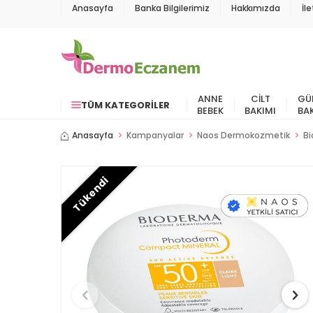
Anasayfa
Banka Bilgilerimiz
Hakkımızda
İl
ANNE
CILT
GÜ
TÜM KATEGORILER
BEBEK
BAKIMI
BA
Anasayfa
Kampanyalar
Naos Dermokozmetik
Bi
Tükendi