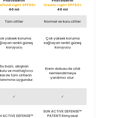
Photoderm
Photoderm
fluid Light SPF50+
Cream Light SPF50+
40 ml
40 ml
Tüm ciltler
Normal ve kuru ciltler
ok yüksek koruma
Çok yüksek koruma
ğlayan renkli güneş
sağlayan renkli güneş
koruyucu
koruyucu
Su bazlı, akışkan
Krem dokusu ile cildi
kulu ve matlaştırıcı
nemlendirmeye
kisi ile tüm ciltlerin
yardımcı olur.
llanımına uygundur.
✓
✓
SUN ACTIVE DEFENSE™
N ACTIVE DEFENSE™
PATENTİ Kimyasal