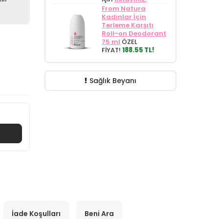
From Natura
Kadınlar İçin
Terleme Karşıtı
Roll-on Deodorant
75 ml
ÖZEL
FİYAT!
188.55 TL!
Sağlık Beyanı
İade Koşulları
Beni Ara