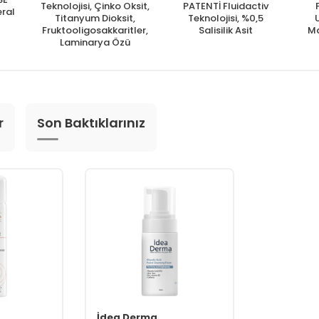
Teknolojisi, Çinko Oksit,
PATENTİ Fluidactiv
eral
Titanyum Dioksit,
Teknolojisi, %0,5
U
Fruktooligosakkaritler,
Salisilik Asit
Ma
Laminarya Özü
r
Son Baktıklarınız
İdea Derma