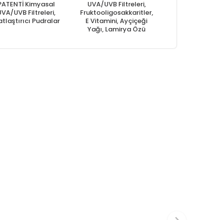
PATENTİ Kimyasal
UVA/UVB Filtreleri,
VA/UVB Filtreleri,
Fruktooligosakkaritler,
tlaştırıcı Pudralar
E Vitamini, Ayçiçeği
Yağı, Lamirya Özü