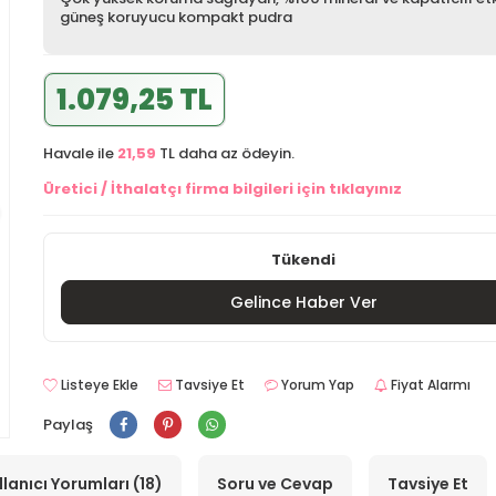
güneş koruyucu kompakt pudra
1.079,25 TL
Havale ile
21,59
TL daha az ödeyin.
Üretici / İthalatçı firma bilgileri için tıklayınız
Tükendi
Gelince Haber Ver
Listeye Ekle
Tavsiye Et
Yorum Yap
Fiyat Alarmı
Paylaş
llanıcı Yorumları (18)
Soru ve Cevap
Tavsiye Et