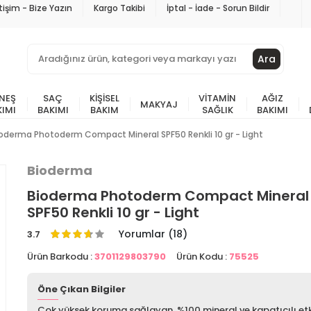
etişim - Bize Yazın
Kargo Takibi
İptal - İade - Sorun Bildir
Ara
NEŞ
SAÇ
KIŞISEL
VITAMIN
AĞIZ
MAKYAJ
KIMI
BAKIMI
BAKIM
SAĞLIK
BAKIMI
oderma Photoderm Compact Mineral SPF50 Renkli 10 gr - Light
Bioderma
Bioderma Photoderm Compact Mineral
SPF50 Renkli 10 gr - Light
Yorumlar (18)
3.7
Ürün Barkodu :
3701129803790
Ürün Kodu :
75525
Öne Çıkan Bilgiler
Çok yüksek koruma sağlayan, %100 mineral ve kapatıcılı etki