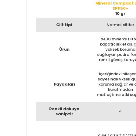
Mineral Compact L
SPF50+
10 gr
Cilt tipi
Normal ciltler
%100 mineral filtre
kapatıcılık etkili, 
Ürün
yüksek koruma
sağlayan pudra fo
renkli güneş koruy
İçeriğindeki bileşe
sayesinde yksek g
Faydaları
koruma sağlar ve c
kurutmadan
matlaştırıcı etki sa
Renkli dokuya
✓
sahiptir
SUN ACTIVE DEFEN