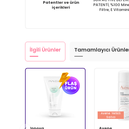
Patentler ve ürün
PATENTİ, %100 Min
içerikleri
Filtre, E Vitamini
İlgili Ürünler
Tamamlayıcı Ürünle
Avene
Yetkili
Satıcı
Innova
Avene