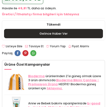
Havale ile
49,81
TL daha az ödeyin.
Üretici / İthalatçı firma bilgileri için tıklayınız
Tükendi
Gelince Haber Ver
Listeye Ekle
Tavsiye Et
Yorum Yap
Fiyat Alarmı
Paylaş
Ürüne Özel Kampanyalar
Bioderma
ürünlerinden 2'si güneş olmak üzere
3 ürün alımınızda
Bioderma Bikini Çantası -
Promosyon Ürünü
HEDİYE! Bioderma güneş
ürünleri için
tıklayınız.
Anne ve Bebek bakımı siparişlerinizde
b-good