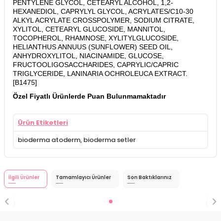
PENTYLENE GLYCOL, CETEARYL ALCOHOL, 1,2-
HEXANEDIOL, CAPRYLYL GLYCOL, ACRYLATES/C10-30
ALKYL ACRYLATE CROSSPOLYMER, SODIUM CITRATE,
XYLITOL, CETEARYL GLUCOSIDE, MANNITOL,
TOCOPHEROL, RHAMNOSE, XYLITYLGLUCOSIDE,
HELIANTHUS ANNUUS (SUNFLOWER) SEED OIL,
ANHYDROXYLITOL, NIACINAMIDE, GLUCOSE,
FRUCTOOLIGOSACCHARIDES, CAPRYLIC/CAPRIC
TRIGLYCERIDE, LANINARIA OCHROLEUCA EXTRACT.
[B1475]
Özel Fiyatlı Ürünlerde Puan Bulunmamaktadır
Ürün Etiketleri
bioderma atoderm
,
bioderma setler
İlgili Ürünler
Tamamlayıcı Ürünler
Son Baktıklarınız