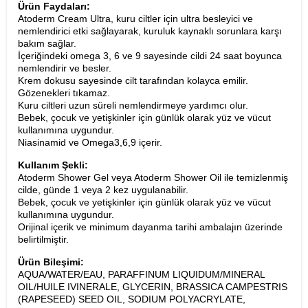
Ürün Faydaları:
Atoderm Cream Ultra, kuru ciltler için ultra besleyici ve
nemlendirici etki sağlayarak, kuruluk kaynaklı sorunlara karşı
bakım sağlar.
İçeriğindeki omega 3, 6 ve 9 sayesinde cildi 24 saat boyunca
nemlendirir ve besler.
Krem dokusu sayesinde cilt tarafından kolayca emilir.
Gözenekleri tıkamaz.
Kuru ciltleri uzun süreli nemlendirmeye yardımcı olur.
Bebek, çocuk ve yetişkinler için günlük olarak yüz ve vücut
kullanımına uygundur.
Niasinamid ve Omega3,6,9 içerir.
Kullanım Şekli:
Atoderm Shower Gel veya Atoderm Shower Oil ile temizlenmiş
cilde, günde 1 veya 2 kez uygulanabilir.
Bebek, çocuk ve yetişkinler için günlük olarak yüz ve vücut
kullanımına uygundur.
Orijinal içerik ve minimum dayanma tarihi ambalajın üzerinde
belirtilmiştir.
Ürün Bileşimi:
AQUA/WATER/EAU, PARAFFINUM LIQUIDUM/MINERAL
OIL/HUILE IVINERALE, GLYCERIN, BRASSICA CAMPESTRIS
(RAPESEED) SEED OIL, SODIUM POLYACRYLATE,