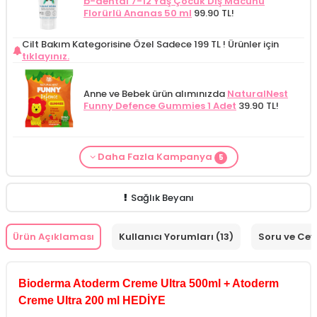
b-dental 7-12 Yaş Çocuk Diş Macunu
Florürlü Ananas 50 ml
99.90 TL!
Cilt Bakım Kategorisine Özel Sadece 199 TL !
Ürünler için
tıklayınız.
Anne ve Bebek ürün alımınızda
NaturalNest
Funny Defence Gummies 1 Adet
39.90 TL!
Daha Fazla Kampanya
5
From Natura Kadınlar İçin Terleme Karşıtı
Alls Biocosmetics Organik Anti Stretch Mark
Anne ve Bebek ürün alımınızda
NaturalNest
Anne ve Bebek bakımı siparişlerinizde
CARINE
Cilt Bakım ürünü siparişinizde
Mamaaura
Roll-on Deodorant 75 ml
ÖZEL FİYAT!
188.55
Çatlak Önlemeye Yardımcı Jel 350 ml
ÖZEL
Funny Multi Gummies 1 Poşet
39.90 TL!
Bebek Yıkama Jeli 400 ml
129.90 TL!
Baby Cleansing Milk 200 ml
149.90 TL!
TL!
FİYAT 399.90 TL!
Sağlık Beyanı
Ürün Açıklaması
Kullanıcı Yorumları (13)
Soru ve Ce
Bioderma Atoderm Creme Ultra 500ml + Atoderm
Creme Ultra 200 ml HEDİYE