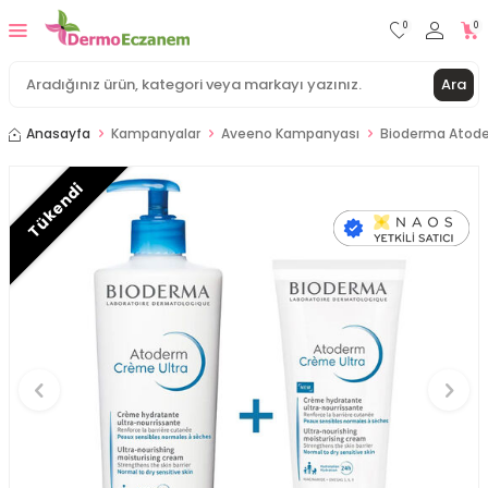
0
0
Ara
Anasayfa
Kampanyalar
Aveeno Kampanyası
Bioderma Atode
Tükendi