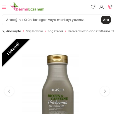
0
0
Ara
Anasayfa
Saç Bakımı
Saç Kremi
Beaver Biotin and Caffeine T
Tükendi