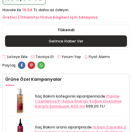
Havale ile
19,58
TL daha az ödeyin.
Üretici / İthalatçı firma bilgileri için tıklayınız
Tükendi
Gelince Haber Ver
Listeye Ekle
Tavsiye Et
Yorum Yap
Fiyat Alarmı
Paylaş
Ürüne Özel Kampanyalar
Saç Bakım kategorisi siparişlerinizde
Plante
Cosmetics P-Aqua Energy Yoğun Dökülme
Karşıtı Şampuan 400 ml
599.20 TL!
Saç Bakım ürünü siparişinizde
Urban Care No 2