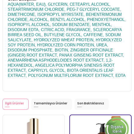
AQUA(WATER, EAU), GLYCERIN, CETEARYL ALCOHOL,
STEARTRIMONIUM CHLORIDE, PEG-7 GLYCERYL COCOATE,
DIMETHICONE, ISOPROPYL MYRISTATE, BEHENTRIMONIUM
CHLORIDE, ALCOHOL, BENZYL ALCOHOL, PHENOXYETHANOL,
ISOPROPYL ALCOHOL, SODIUM BENZOATE, MENTHOL,
DISODIUM EDTA, CITRIC ACID, FRAGRANCE, SCLEROCARYA
BIRREA SEED OIL, BUTYLENE GLYCOL, CAFFEINE, SODIUM
SALICYLATE, HYDROLYZED WHEAT PROTEIN, HYDROLYZED
SOY PROTEIN, HYDROLYZED CORN PROTEIN, UREA,
DISODIUM PHOSPHATE, BIOTIN, ZINGIBER OFFICINALE
(GINGER) ROOT EXTRACT, PANAX GINSENG ROOT EXTRACT,
ANEMARRHENA ASPHODELOIDES ROOT EXTRACT, 1,2-
HEXANEDIOL, ANGELICA POLYMORPHA SINENSIS ROOT
EXTRACT, CAPRYLYL GLYCOL, BIOTA ORIENTALIS LEAF
EXTRACT, POLYGONUM MULTIFLORUM ROOT EXTRACT, EDTA
İlgili Ürünler
Tamamlayıcı Ürünler
Son Baktıklarınız