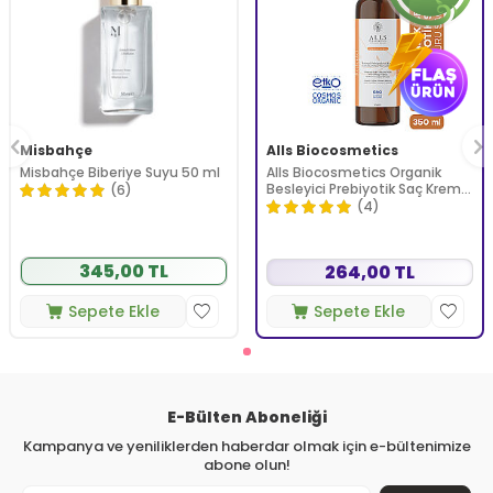
Misbahçe
Alls Biocosmetics
Misbahçe Biberiye Suyu 50 ml
Alls Biocosmetics Organik
Besleyici Prebiyotik Saç Kremi
(6)
350 ml
(4)
345,00 TL
264,00 TL
Sepete Ekle
Sepete Ekle
E-Bülten Aboneliği
Kampanya ve yeniliklerden haberdar olmak için e-bültenimize
abone olun!