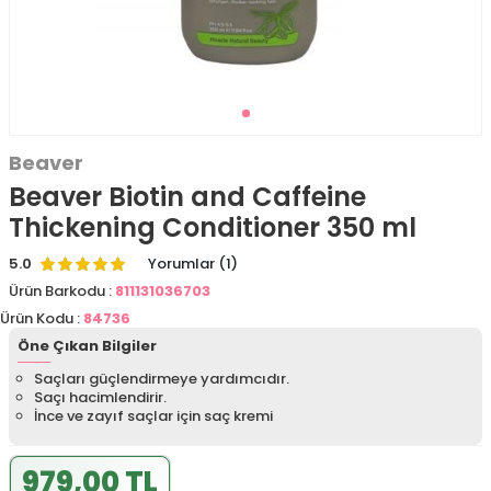
Beaver
Beaver Biotin and Caffeine
Thickening Conditioner 350 ml
5.0
Yorumlar (1)
Ürün Barkodu :
811131036703
Ürün Kodu :
84736
Öne Çıkan Bilgiler
Saçları güçlendirmeye yardımcıdır.
Saçı hacimlendirir.
İnce ve zayıf saçlar için saç kremi
979,00 TL