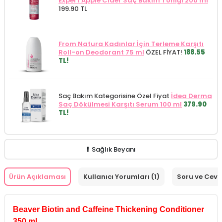
Expert Apple Cider Saç Bakım Toniği 200 ml
199.90 TL
From Natura Kadınlar İçin Terleme Karşıtı
Roll-on Deodorant 75 ml
ÖZEL FİYAT!
188.55
TL!
Saç Bakım Kategorisine Özel Fiyat
İdea Derma
Saç Dökülmesi Karşıtı Serum 100 ml
379.90
TL!
Sağlık Beyanı
Ürün Açıklaması
Kullanıcı Yorumları (1)
Soru ve Cev
Beaver Biotin and Caffeine Thickening Conditioner
350 ml