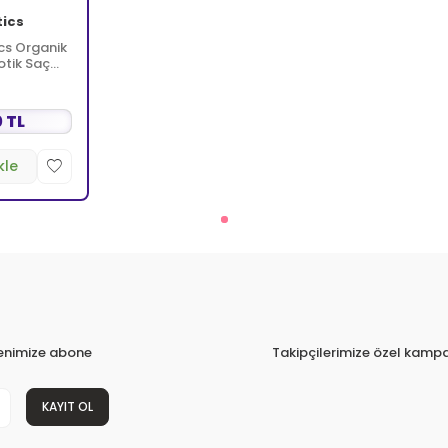
tics
cs Organik
otik Saç
 TL
kle
tenimize abone
Takipçilerimize özel kampa
KAYIT OL