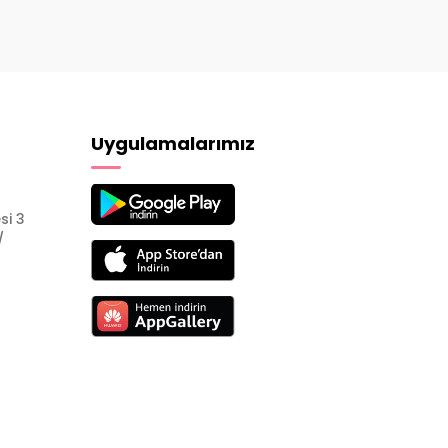
Uygulamalarımız
si 3
/