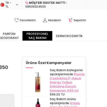
TR −
MÜŞTERI DESTEK HATTI :
TL
08505324500
0
0
Favorilerim
Hesabım
Sepetim
PARFÜM
PROFESYONEL
DERMOKOZMETIK
DEODORANT
SAÇ BAKIMI
Ürüne Özel Kampanyalar
350
Saç Bakım kategorisi
siparişlerinizde
Plante
Cosmetics P-Aqua
Energy Yoğun
Dökülme Karşıtı
Şampuan 400 ml
599.20 TL!
Saç Bakım ürünü
siparişinizde
Urban