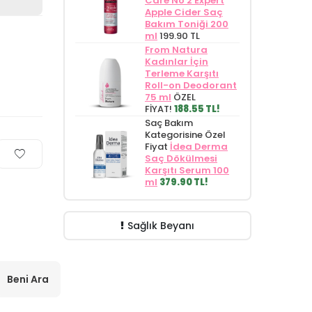
Care No 2 Expert
Apple Cider Saç
Bakım Toniği 200
ml
199.90 TL
From Natura
Kadınlar İçin
Terleme Karşıtı
Roll-on Deodorant
75 ml
ÖZEL
FİYAT!
188.55 TL!
Saç Bakım
Kategorisine Özel
Fiyat
İdea Derma
Saç Dökülmesi
Karşıtı Serum 100
ml
379.90 TL!
Sağlık Beyanı
Beni Ara