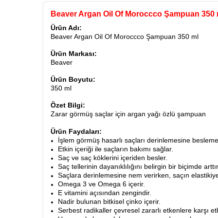
Beaver Argan Oil Of Moroccco Şampuan 350 
Ürün Adı:
Beaver Argan Oil Of Moroccco Şampuan 350 ml
Ürün Markası:
Beaver
Ürün Boyutu:
350 ml
Özet Bilgi:
Zarar görmüş saçlar için argan yağı özlü şampuan
Ürün Faydaları:
İşlem görmüş hasarlı saçları derinlemesine besleme
Etkin içeriği ile saçların bakımı sağlar.
Saç ve saç köklerini içeriden besler.
Saç tellerinin dayanıklılığını belirgin bir biçimde arttır
Saçlara derinlemesine nem verirken, saçın elastikiyeti
Omega 3 ve Omega 6 içerir.
E vitamini açısından zengindir.
Nadir bulunan bitkisel çinko içerir.
Serbest radikaller çevresel zararlı etkenlere karşı e