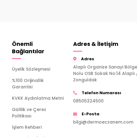
Önemli
Adres & İletişim
Bağlantılar
Adres
Alaplı Organize Sanayi Bölge
Üyelik Sözleşmesi
Nolu OSB Sokak No:14 Alaplı 
Zonguldak
%100 Orijinallik
Garantisi
Telefon Numarası
KVKK Aydınlatma Metni
08505324500
Gizlilik ve Çerez
E-Posta
Politikası
bilgi@dermoeczanem.com
İşlem Rehberi