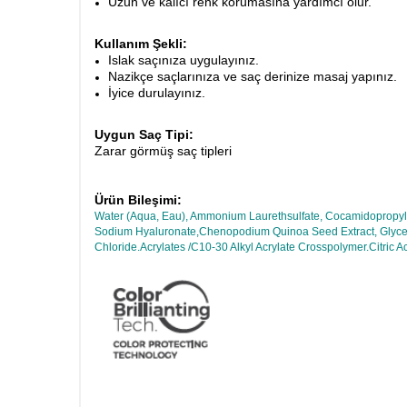
Uzun ve kalıcı renk korumasına yardımcı olur.
Kullanım Şekli:
Islak saçınıza uygulayınız.
Nazikçe saçlarınıza ve saç derinize masaj yapınız.
İyice durulayınız.
Uygun Saç Tipi:
Zarar görmüş saç tipleri
Ürün Bileşimi:
Water (Aqua, Eau), Ammonium Laurethsulfate, Cocamidopropyl 
Sodium Hyaluronate,Chenopodium Quinoa Seed Extract, Glycer
Chloride.Acrylates /C10-30 Alkyl Acrylate Crosspolymer.Citri