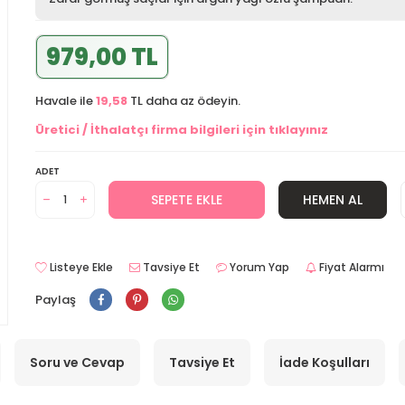
979,00 TL
Havale ile
19,58
TL daha az ödeyin.
Üretici / İthalatçı firma bilgileri için tıklayınız
ADET
SEPETE EKLE
HEMEN AL
Listeye Ekle
Tavsiye Et
Yorum Yap
Fiyat Alarmı
Paylaş
Soru ve Cevap
Tavsiye Et
İade Koşulları