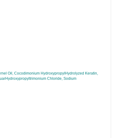
ernel Oil, Cocodimonium HydroxypropylHydrolyzed Keratin,
uarHydroxypropyltrimonium Chloride, Sodium