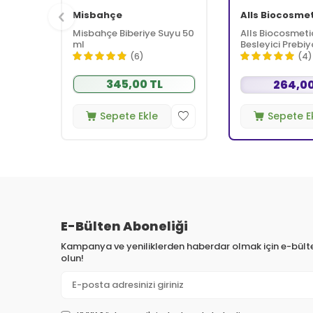
Misbahçe
Alls Biocosme
Misbahçe Biberiye Suyu 50
Alls Biocosmeti
ml
Besleyici Prebiy
Kremi 350 ml
(6)
(4)
345,00 TL
264,00
Sepete Ekle
Sepete E
E-Bülten Aboneliği
Kampanya ve yeniliklerden haberdar olmak için e-bül
olun!