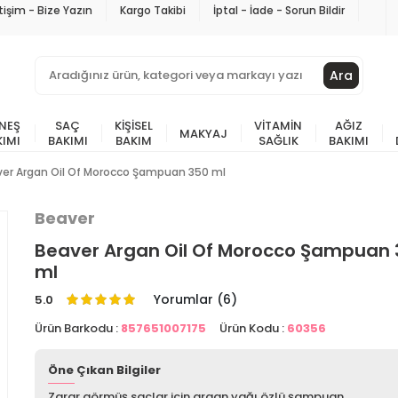
etişim - Bize Yazın
Kargo Takibi
İptal - İade - Sorun Bildir
Ara
NEŞ
SAÇ
KIŞISEL
VITAMIN
AĞIZ
MAKYAJ
KIMI
BAKIMI
BAKIM
SAĞLIK
BAKIMI
er Argan Oil Of Morocco Şampuan 350 ml
Beaver
Beaver Argan Oil Of Morocco Şampuan 
ml
Yorumlar (6)
5.0
Ürün Barkodu :
857651007175
Ürün Kodu :
60356
Öne Çıkan Bilgiler
Zarar görmüş saçlar için argan yağı özlü şampuan.