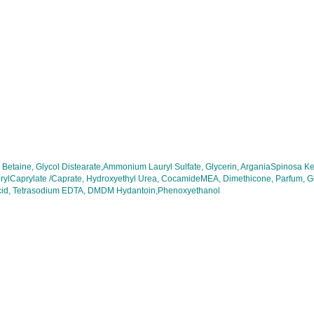
Betaine, Glycol Distearate,Ammonium Lauryl Sulfate, Glycerin, ArganiaSpinosa K
ylCaprylate /Caprate, Hydroxyethyl Urea, CocamideMEA, Dimethicone, Parfum, G
c Acid, Tetrasodium EDTA, DMDM Hydantoin,Phenoxyethanol