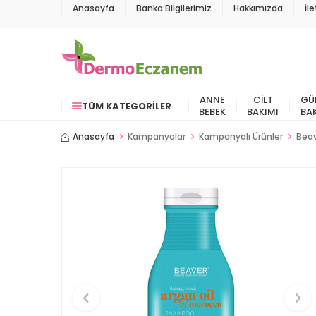
Anasayfa
Banka Bilgilerimiz
Hakkımızda
İl
ANNE
CILT
GÜ
TÜM KATEGORILER
BEBEK
BAKIMI
BA
Anasayfa
Kampanyalar
Kampanyalı Ürünler
Beav