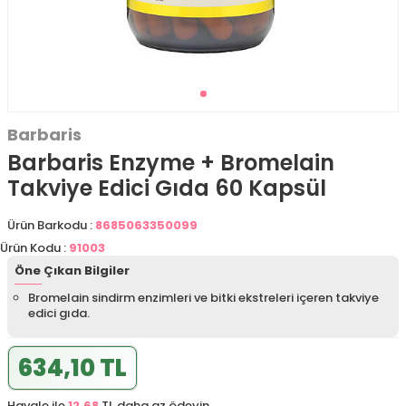
Barbaris
Barbaris Enzyme + Bromelain
Takviye Edici Gıda 60 Kapsül
Ürün Barkodu :
8685063350099
Ürün Kodu :
91003
Öne Çıkan Bilgiler
Bromelain sindirm enzimleri ve bitki ekstreleri içeren takviye
edici gıda.
634,10 TL
Havale ile
12,68
TL daha az ödeyin.