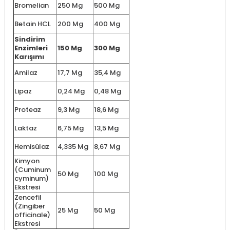
Bromelian
250 Mg
500 Mg
Betain HCL
200 Mg
400 Mg
Sindirim
Enzimleri
150 Mg
300 Mg
Karışımı
Amilaz
17,7 Mg
35,4 Mg
Lipaz
0,24 Mg
0,48 Mg
Proteaz
9,3 Mg
18,6 Mg
Laktaz
6,75 Mg
13,5 Mg
Hemisülaz
4,335 Mg
8,67 Mg
Kimyon
(Cuminum
50 Mg
100 Mg
cyminum)
Ekstresi
Zencefil
(Zingiber
25 Mg
50 Mg
officinale)
Ekstresi