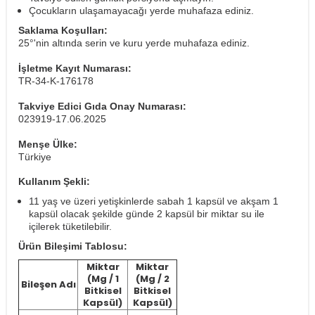
Çocukların ulaşamayacağı yerde muhafaza ediniz.
Saklama Koşulları:
25°'nin altında serin ve kuru yerde muhafaza ediniz.
İşletme Kayıt Numarası:
TR-34-K-176178
Takviye Edici Gıda Onay Numarası:
023919-17.06.2025
Menşe Ülke:
Türkiye
Kullanım Şekli:
11 yaş ve üzeri yetişkinlerde sabah 1 kapsül ve akşam 1
kapsül olacak şekilde günde 2 kapsül bir miktar su ile
içilerek tüketilebilir.
Ürün Bileşimi Tablosu:
Miktar
Miktar
(Mg / 1
(Mg / 2
Bileşen Adı
Bitkisel
Bitkisel
Kapsül)
Kapsül)