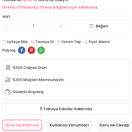
Üretici / İthalatçı firma bilgileri için tıklayınız
ADET
Beğen
Listeye Ekle
Tavsiye Et
Yorum Yap
Fiyat Alarmı
Paylaş
%100 Orijinal Ürün
%100 Müşteri Memnuniyeti
Güvenli Alışveriş
Takviye Ediciler Hakkında
Ürün Açıklaması
Kullanıcı Yorumları
Soru ve Cevap