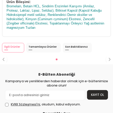
Ürün Bileşimi:
Bromelain, Betain HCL, Sindirim Enzimleri Karışımı (Amilaz,
Proteaz, Laktaz, Lipaz, Selülaz), Bitkisel Kapsül (Kapsül Kabuğu
Hidroksipropil metil selüloz, Renklendirici Demir oksitler ve
hidroksitler), Kimyon (Cuminum cyminum) Ekstresi, Zencefil
(Zingiber officinale) Ekstresi, Topaklanmayı Önleyici Yağ asitlerinin
magnezyum Tuzları
İlgili Ürünler
Tamamlayıcı Ürünler
Son Baktıklarınız
E-Bülten Aboneliği
Kampanya ve yeniliklerden haberdar olmak için e-bültenimize
abone olun!
KAYIT OL
KVKK Sözleşmesi'ni
, okudum, kabul ediyorum.