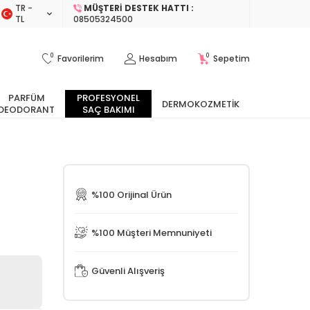
TR −
MÜŞTERI DESTEK HATTI :
TL
08505324500
0
0
Favorilerim
Hesabım
Sepetim
PARFÜM
PROFESYONEL
DERMOKOZMETIK
DEODORANT
SAÇ BAKIMI
%100 Orijinal Ürün
%100 Müşteri Memnuniyeti
Güvenli Alışveriş