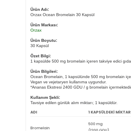
Ürün Adı:
Orzax Ocean Bromelain 30 Kapsül
Ürün Markası:
Orzax
Ürün Boyutu:
30 Kapsül
Özet Bilgi:
1 kapsülde 500 mg bromelain içeren takviye edici gıda
Ürün Bilgileri:
Ocean Bromelain, 1 kapsülünde 500 mg bromelain içerir
Vegan ve vejetaryen kullanıma uygundur.
*Ananas Ekstresi 2400 GDU / g bromelain içermektedir
Kullanım Şekli:
Tavsiye edilen günlük alım miktarı; 1 kapsüldür.
ADI
1 KAPSÜLDEKİ MİKTAR
500 mg
Bromelain
(1200 GDU)