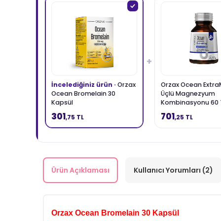
+
İncelediğiniz ürün ·
Orzax
Orzax Ocean Extr
Ocean Bromelain 30
Üçlü Magnezyum
Kapsül
Kombinasyonu 60 
301
701
,75 TL
,25 TL
Ürün Açıklaması
Kullanıcı Yorumları (2)
Orzax Ocean Bromelain 30 Kapsül