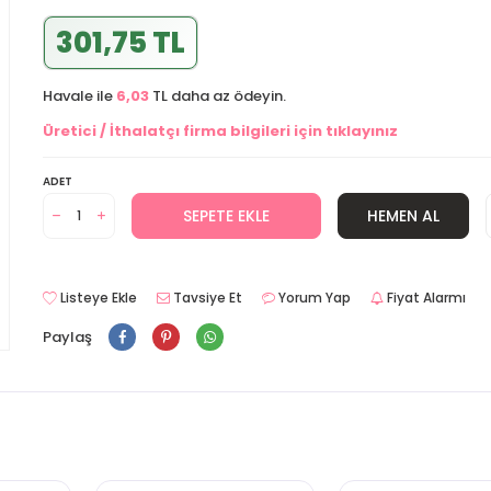
301,75 TL
Havale ile
6,03
TL daha az ödeyin.
Üretici / İthalatçı firma bilgileri için tıklayınız
ADET
SEPETE EKLE
HEMEN AL
Listeye Ekle
Tavsiye Et
Yorum Yap
Fiyat Alarmı
Paylaş