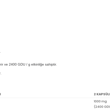
.
 ve 2400 GDU / g etkinliğe sahiptir.
.
I
2 KAPSÜL
1000 mg
(2400 GD