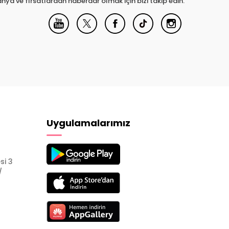
nya ve fırsatlardan haberdar olmak için bizi takip edin.
Uygulamalarımız
si 3
/