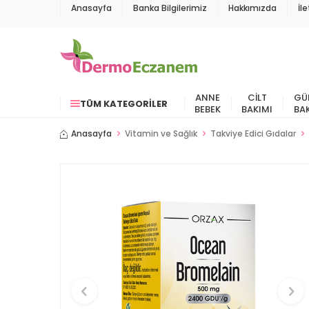
Anasayfa
Banka Bilgilerimiz
Hakkımızda
İl
ANNE
CILT
GÜ
TÜM KATEGORILER
BEBEK
BAKIMI
BA
Anasayfa
Vitamin ve Sağlık
Takviye Edici Gıdalar