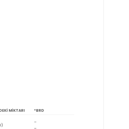
DEKİ MİKTARI
*BRD
–
U)
–