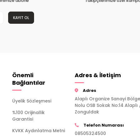
tenimize abone
Takipçilerimize özel kampa
KAYIT OL
Önemli
Adres & İletişim
Bağlantılar
Adres
Alaplı Organize Sanayi Bölge
Üyelik Sözleşmesi
Nolu OSB Sokak No:14 Alaplı 
Zonguldak
%100 Orijinallik
Garantisi
Telefon Numarası
KVKK Aydınlatma Metni
08505324500