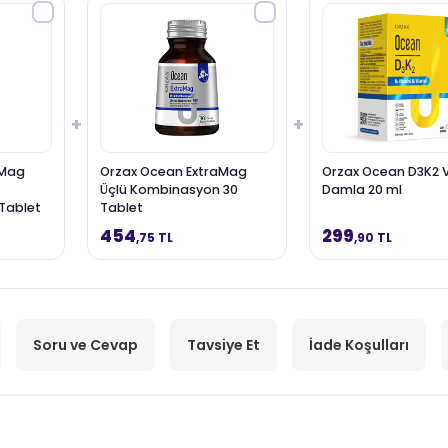
+
+
aMag
Orzax Ocean ExtraMag
Orzax Ocean D3K2 
Üçlü Kombinasyon 30
Damla 20 ml
Tablet
Tablet
454
299
,75 TL
,90 TL
Soru ve Cevap
Tavsiye Et
İade Koşulları