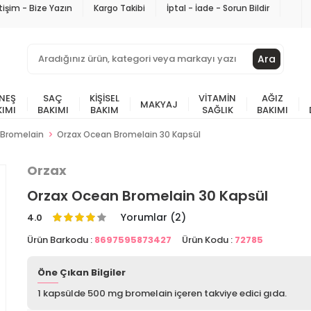
etişim - Bize Yazın
Kargo Takibi
İptal - İade - Sorun Bildir
Ara
NEŞ
SAÇ
KIŞISEL
VITAMIN
AĞIZ
MAKYAJ
KIMI
BAKIMI
BAKIM
SAĞLIK
BAKIMI
Bromelain
Orzax Ocean Bromelain 30 Kapsül
Orzax
Orzax Ocean Bromelain 30 Kapsül
Yorumlar (2)
4.0
Ürün Barkodu :
8697595873427
Ürün Kodu :
72785
Öne Çıkan Bilgiler
1 kapsülde 500 mg bromelain içeren takviye edici gıda.