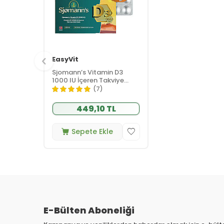
EasyVit
Sjomann’s Vitamin D3
1000 IU İçeren Takviye
Edici Gıda 30 Adet
(7)
Çiğnenebilir Jel Form
449,10 TL
Sepete Ekle
E-Bülten Aboneliği