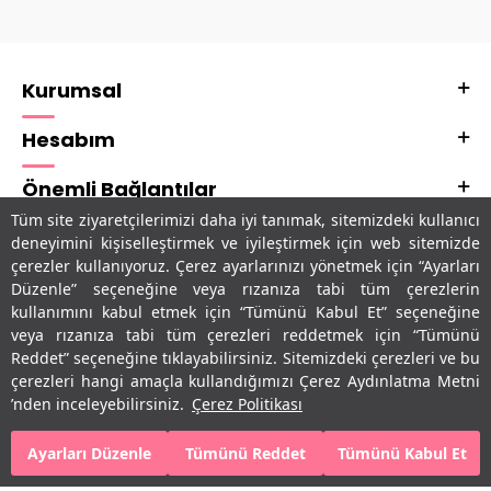
Kurumsal
Hesabım
Önemli Bağlantılar
Tüm site ziyaretçilerimizi daha iyi tanımak, sitemizdeki kullanıcı
Adres & İletişim
deneyimini kişiselleştirmek ve iyileştirmek için web sitemizde
çerezler kullanıyoruz. Çerez ayarlarınızı yönetmek için “Ayarları
Uygulamalarımız
Düzenle” seçeneğine veya rızanıza tabi tüm çerezlerin
kullanımını kabul etmek için “Tümünü Kabul Et” seçeneğine
veya rızanıza tabi tüm çerezleri reddetmek için “Tümünü
Reddet” seçeneğine tıklayabilirsiniz. Sitemizdeki çerezleri ve bu
çerezleri hangi amaçla kullandığımızı Çerez Aydınlatma Metni
’nden inceleyebilirsiniz.
Çerez Politikası
Ayarları Düzenle
Tümünü Reddet
Tümünü Kabul Et
SEPETE EKLE
HEMEN AL