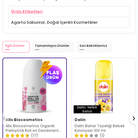
Ürün Etiketleri
Agarta Sabunlar
,
Doğal İçerikli Kozmetikler
İlgili Ürünler
Tamamlayıcı Ürünler
Son Baktıklarınız
Dalin
Yetkili
Satıcı
Alls Biocosmetics
Dalin
Alls Biocosmetics Organik
Dalin Bahar Tazeliği Bebek
Prebiyotik Roll on Deodorant
Kolonyası 100 ml
75 ml - Kadınlar İçin
(17)
(1)