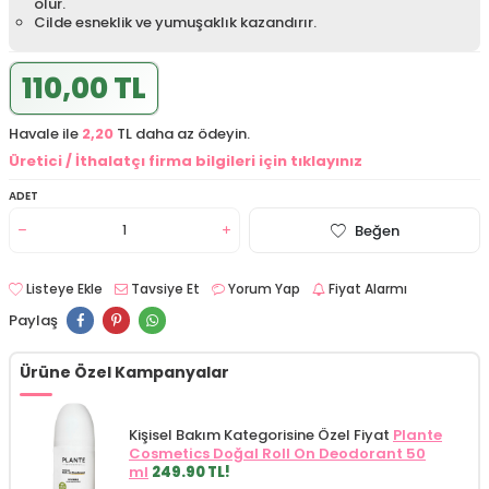
olur.
Cilde esneklik ve yumuşaklık kazandırır.
110,00 TL
Havale ile
2,20
TL daha az ödeyin.
Üretici / İthalatçı firma bilgileri için tıklayınız
ADET
Beğen
Listeye Ekle
Tavsiye Et
Yorum Yap
Fiyat Alarmı
Paylaş
Ürüne Özel Kampanyalar
Kişisel Bakım Kategorisine Özel Fiyat
Plante
Cosmetics Doğal Roll On Deodorant 50
ml
249.90 TL!