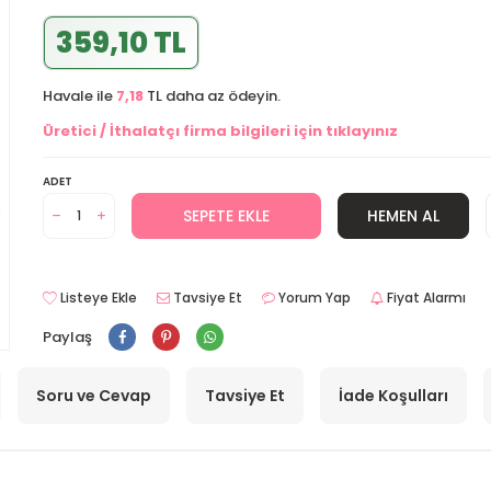
359,10 TL
Havale ile
7,18
TL daha az ödeyin.
Üretici / İthalatçı firma bilgileri için tıklayınız
ADET
SEPETE EKLE
HEMEN AL
Listeye Ekle
Tavsiye Et
Yorum Yap
Fiyat Alarmı
Paylaş
Soru ve Cevap
Tavsiye Et
İade Koşulları