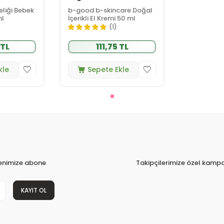
eliği Bebek
b-good b-skincare Doğal
ml
İçerikli El Kremi 50 ml
(1)
 TL
111,75 TL
kle
Sepete Ekle
tenimize abone
Takipçilerimize özel kampa
KAYIT OL