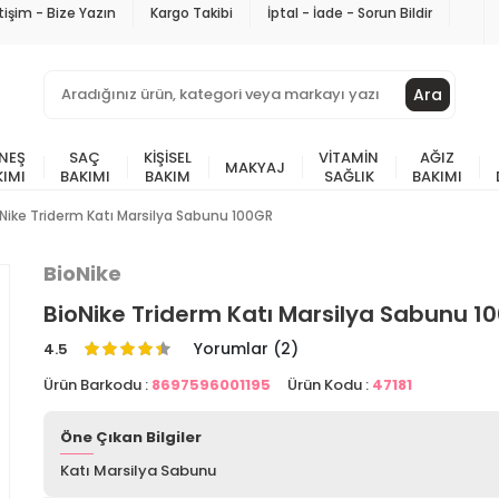
etişim - Bize Yazın
Kargo Takibi
İptal - İade - Sorun Bildir
Ara
NEŞ
SAÇ
KIŞISEL
VITAMIN
AĞIZ
MAKYAJ
KIMI
BAKIMI
BAKIM
SAĞLIK
BAKIMI
Nike Triderm Katı Marsilya Sabunu 100GR
BioNike
BioNike Triderm Katı Marsilya Sabunu 1
Yorumlar (2)
4.5
Ürün Barkodu :
8697596001195
Ürün Kodu :
47181
Öne Çıkan Bilgiler
Katı Marsilya Sabunu