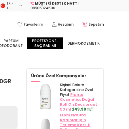
TR −
MÜŞTERI DESTEK HATTI :
TL
08505324500
0
0
Favorilerim
Hesabım
Sepetim
PARFÜM
PROFESYONEL
DERMOKOZMETIK
DEODORANT
SAÇ BAKIMI
Ürüne Özel Kampanyalar
00GR
Kişisel Bakım
Kategorisine Özel
Fiyat
Plante
Cosmetics Doğal
Roll On Deodorant
50 ml
249.90 TL!
From Natura
Kadınlar İçin
Terleme Karşıtı