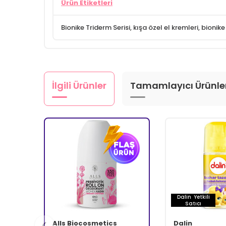
Ürün Etiketleri
Bionike Triderm Serisi
,
kışa özel el kremleri
,
bionike
İlgili Ürünler
Tamamlayıcı Ürünle
Dalin
Yetkili
Satıcı
Alls Biocosmetics
Dalin