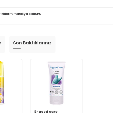
 triderm marsilya sabunu
r
Son Baktıklarınız
B-good care