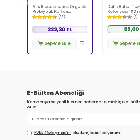
Alls Biocosmetics Organik
Dalin Bahar Taz
Prebiyotik Roll on
Kolonyası 100 
Deodorant 75 ml -
(17)
(1)
Kadınlar İçin
85,00
222,30 TL
Sepete Ekle
Sepete E
E-Bülten Aboneliği
Kampanya ve yeniliklerden haberdar olmak için e-bül
olun!
KVKK Sözleşmesi'ni
, okudum, kabul ediyorum.