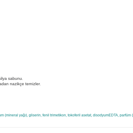
silya sabunu.
madan nazikçe temizler.
(mineral yağı), gliserin, fenil trimetikon, tokoferil asetat, disodyumEDTA, parfüm 