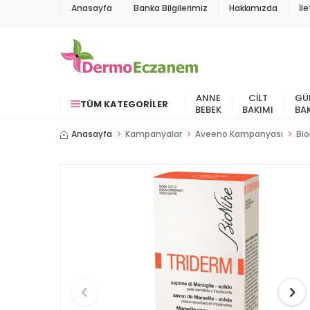
Anasayfa
Banka Bilgilerimiz
Hakkımızda
İl
ANNE
CILT
GÜ
TÜM KATEGORILER
BEBEK
BAKIMI
BA
Anasayfa
Kampanyalar
Aveeno Kampanyası
Bio