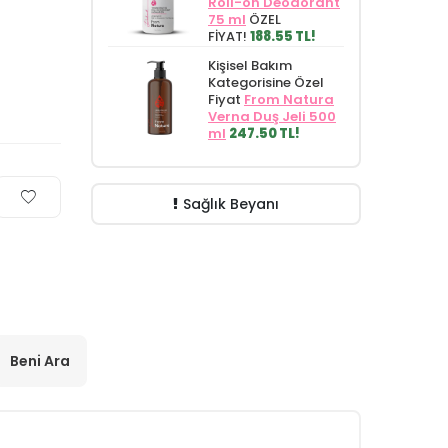
Roll-on Deodorant
75 ml
ÖZEL
FİYAT!
188.55 TL!
Kişisel Bakım
Kategorisine Özel
Fiyat
From Natura
Verna Duş Jeli 500
ml
247.50 TL!
Sağlık Beyanı
Beni Ara