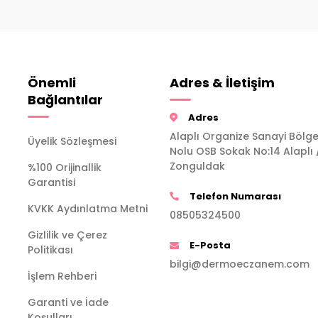
Önemli
Adres & İletişim
Bağlantılar
Adres
Alaplı Organize Sanayi Bölge
Üyelik Sözleşmesi
Nolu OSB Sokak No:14 Alaplı 
Zonguldak
%100 Orijinallik
Garantisi
Telefon Numarası
KVKK Aydınlatma Metni
08505324500
Gizlilik ve Çerez
E-Posta
Politikası
bilgi@dermoeczanem.com
İşlem Rehberi
Garanti ve İade
Koşulları