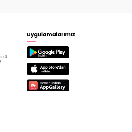
Uygulamalarımız
si 3
/