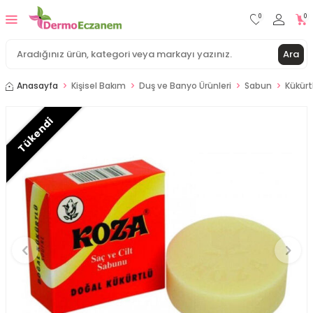
0
0
Ara
Anasayfa
Kişisel Bakım
Duş ve Banyo Ürünleri
Sabun
Kükürt
Tükendi