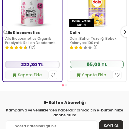
Dalin
Yetkili
Satıcı
Alls Biocosmetics
Dalin
Alls Biocosmetics Organik
Dalin Bahar Tazeliği Bebek
Prebiyotik Roll on Deodorant
Kolonyası 100 ml
75 ml - Kadınlar İçin
(17)
(1)
85,00 TL
222,30 TL
Sepete Ekle
Sepete Ekle
E-Bülten Aboneliği
Kampanya ve yeniliklerden haberdar olmak için e-bültenimize
abone olun!
KAYIT OL