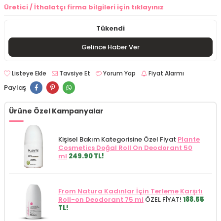
Üretici / İthalatçı firma bilgileri için tıklayınız
Tükendi
Gelince Haber Ver
Listeye Ekle
Tavsiye Et
Yorum Yap
Fiyat Alarmı
Paylaş
Ürüne Özel Kampanyalar
Kişisel Bakım Kategorisine Özel Fiyat
Plante
Cosmetics Doğal Roll On Deodorant 50
ml
249.90 TL!
From Natura Kadınlar İçin Terleme Karşıtı
Roll-on Deodorant 75 ml
ÖZEL FİYAT!
188.55
TL!