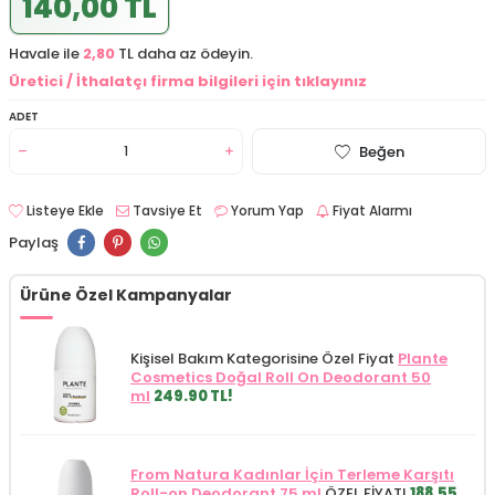
140,00 TL
Havale ile
2,80
TL daha az ödeyin.
Üretici / İthalatçı firma bilgileri için tıklayınız
ADET
Beğen
Listeye Ekle
Tavsiye Et
Yorum Yap
Fiyat Alarmı
Paylaş
Ürüne Özel Kampanyalar
Kişisel Bakım Kategorisine Özel Fiyat
Plante
Cosmetics Doğal Roll On Deodorant 50
ml
249.90 TL!
From Natura Kadınlar İçin Terleme Karşıtı
Roll-on Deodorant 75 ml
ÖZEL FİYAT!
188.55