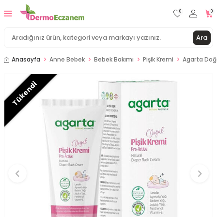
0
0
Ara
Anasayfa
Anne Bebek
Bebek Bakımı
Pişik Kremi
Agarta Doğa
Tükendi