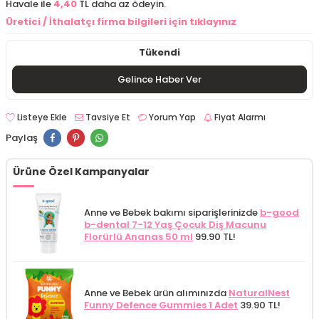
Havale ile
4,40
TL daha az ödeyin.
Üretici / İthalatçı firma bilgileri için tıklayınız
Tükendi
Gelince Haber Ver
Listeye Ekle
Tavsiye Et
Yorum Yap
Fiyat Alarmı
Paylaş
Ürüne Özel Kampanyalar
Anne ve Bebek bakımı siparişlerinizde
b-good
b-dental 7-12 Yaş Çocuk Diş Macunu
Florürlü Ananas 50 ml
99.90 TL!
Anne ve Bebek ürün alımınızda
NaturalNest
Funny Defence Gummies 1 Adet
39.90 TL!