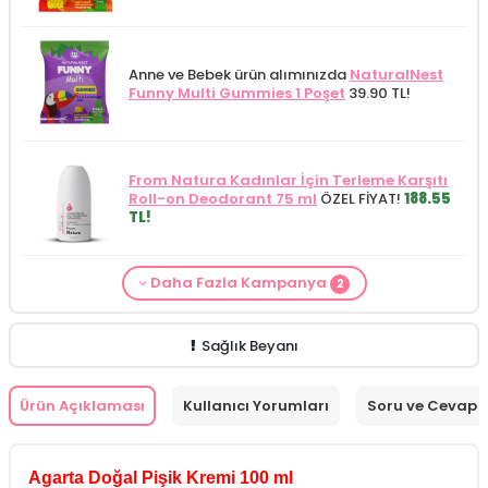
Anne ve Bebek ürün alımınızda
NaturalNest
Funny Multi Gummies 1 Poşet
39.90 TL!
From Natura Kadınlar İçin Terleme Karşıtı
Roll-on Deodorant 75 ml
ÖZEL FİYAT!
188.55
TL!
Daha Fazla Kampanya
2
Alls Biocosmetics Organik Anti Stretch Mark
Anne ve Bebek bakımı siparişlerinizde
CARINE
Çatlak Önlemeye Yardımcı Jel 350 ml
ÖZEL
Bebek Yıkama Jeli 400 ml
129.90 TL!
FİYAT 399.90 TL!
Sağlık Beyanı
Ürün Açıklaması
Kullanıcı Yorumları
Soru ve Cevap
Agarta Doğal Pişik Kremi 100 ml