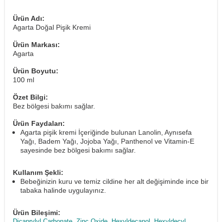
Ürün Adı:
Agarta Doğal Pişik Kremi
Ürün Markası:
Agarta
Ürün Boyutu:
100 ml
Özet Bilgi:
Bez bölgesi bakımı sağlar.
Ürün Faydaları:
Agarta pişik kremi İçeriğinde bulunan Lanolin, Aynısefa
Yağı, Badem Yağı, Jojoba Yağı, Panthenol ve Vitamin-E
sayesinde bez bölgesi bakımı sağlar.
Kullanım Şekli:
Bebeğinizin kuru ve temiz cildine her alt değişiminde ince bir
tabaka halinde uygulayınız.
Ürün Bileşimi:
Dicaprylyl Carbonate, Zinc Oxide, Hexyldecanol, Hexyldecyl