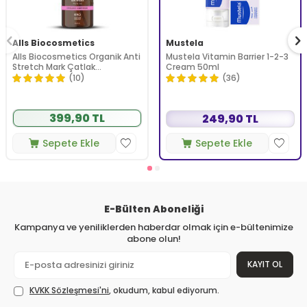
Alls Biocosmetics
Mustela
Alls Biocosmetics Organik Anti
Mustela Vitamin Barrier 1-2-3
Stretch Mark Çatlak
Cream 50ml
Önlemeye Yardımcı Jel 350 ml
(10)
(36)
399,90 TL
249,90 TL
Sepete Ekle
Sepete Ekle
E-Bülten Aboneliği
Kampanya ve yeniliklerden haberdar olmak için e-bültenimize
abone olun!
KAYIT OL
KVKK Sözleşmesi'ni
, okudum, kabul ediyorum.