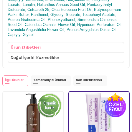
Laurate, Lanolin, Helianthus Annuus Seed Oil, Pentaerythrityl
Distearate, Ceteareth-25, Olea Europaea Fruit Oil, Butyrospermum
Parkii Butter, Panthenol, Glyceryl Stearate, Tocopheryl Acetate,
Persea Gratissima Oil, Phenoxyethanol, Simmondsia Chinensis
Seed Oil, Calendula Ocinalis Flower Oil, Hypericum Perforatum Oil,
Lavandula Angustifolia Flower Oil, Prunus Amygdalus Dulcis Oil,
Caprylyl Glycol.
Ürün Etiketleri
Doğal İçerikli Kozmetikler
İlgili Ürünler
Tamamlayıcı Ürünler
Son Baktıklarınız