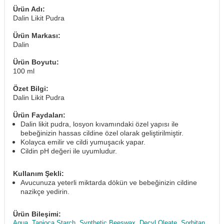
Ürün Adı:
Dalin Likit Pudra
Ürün Markası:
Dalin
Ürün Boyutu:
100 ml
Özet Bilgi:
Dalin Likit Pudra
Ürün Faydaları:
Dalin likit pudra, losyon kıvamındaki özel yapısı ile
bebeğinizin hassas cildine özel olarak geliştirilmiştir.
Kolayca emilir ve cildi yumuşacık yapar.
Cildin pH değeri ile uyumludur.
Kullanım Şekli:
Avucunuza yeterli miktarda dökün ve bebeğinizin cildine
nazikçe yedirin.
Ürün Bileşimi:
Aqua, Tapioca Starch, Synthetic Beeswax, Decyl Oleate, Sorbitan