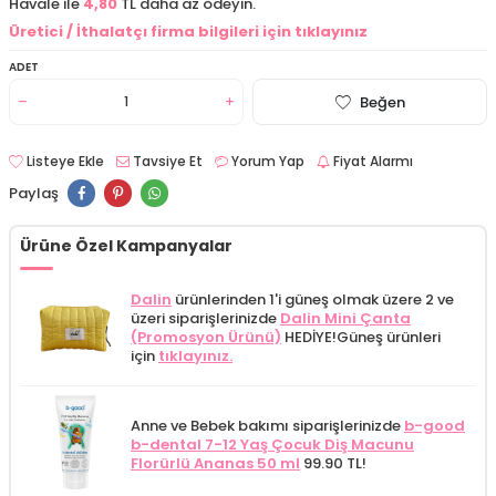
Havale ile
4,80
TL daha az ödeyin.
Üretici / İthalatçı firma bilgileri için tıklayınız
ADET
Beğen
Listeye Ekle
Tavsiye Et
Yorum Yap
Fiyat Alarmı
Paylaş
Ürüne Özel Kampanyalar
Dalin
ürünlerinden 1'i güneş olmak üzere 2 ve
üzeri siparişlerinizde
Dalin Mini Çanta
(Promosyon Ürünü)
HEDİYE!
Güneş ürünleri
için
tıklayınız.
Anne ve Bebek bakımı siparişlerinizde
b-good
b-dental 7-12 Yaş Çocuk Diş Macunu
Florürlü Ananas 50 ml
99.90 TL!