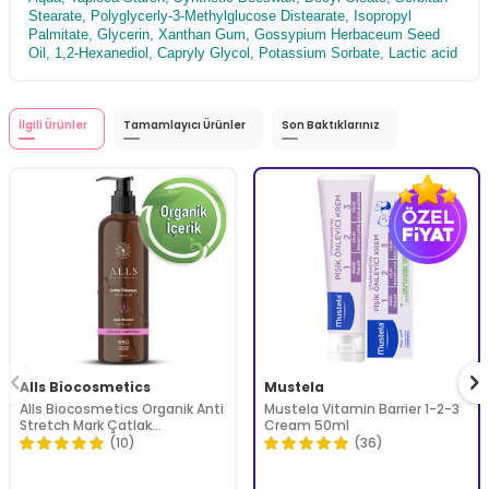
Stearate, Polyglycerly-3-Methylglucose Distearate, Isopropyl
Palmitate, Glycerin, Xanthan Gum, Gossypium Herbaceum Seed
Oil, 1,2-Hexanediol, Capryly Glycol, Potassium Sorbate, Lactic acid
İlgili Ürünler
Tamamlayıcı Ürünler
Son Baktıklarınız
Alls Biocosmetics
Mustela
Alls Biocosmetics Organik Anti
Mustela Vitamin Barrier 1-2-3
Stretch Mark Çatlak
Cream 50ml
Önlemeye Yardımcı Jel 350 ml
(10)
(36)