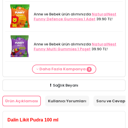
Anne ve Bebek ürün alımınızda
NaturalNest
Funny Defence Gummies 1 Adet
39.90 TL!
Anne ve Bebek ürün alımınızda
NaturalNest
Funny Multi Gummies 1 Poşet
39.90 TL!
Daha Fazla Kampanya
3
From Natura Kadınlar İçin Terleme Karşıtı
Alls Biocosmetics Organik Anti Stretch Mark
Anne ve Bebek bakımı siparişlerinizde
CARINE
Roll-on Deodorant 75 ml
ÖZEL FİYAT!
188.55
Çatlak Önlemeye Yardımcı Jel 350 ml
ÖZEL
Bebek Yıkama Jeli 400 ml
129.90 TL!
TL!
FİYAT 399.90 TL!
Sağlık Beyanı
Ürün Açıklaması
Kullanıcı Yorumları
Soru ve Cevap
Dalin Likit Pudra 100 ml