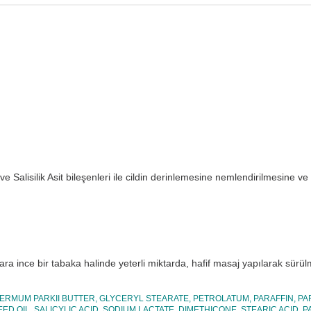
ve Salisilik Asit bileşenleri ile cildin derinlemesine nemlendirilmesin
 ince bir tabaka halinde yeterli miktarda, hafif masaj yapılarak sürülm
ERMUM PARKII BUTTER, GLYCERYL STEARATE, PETROLATUM, PARAFFIN, PA
D OIL, SALICYLIC ACID, SODIUM LACTATE, DIMETHICONE, STEARIC ACID,