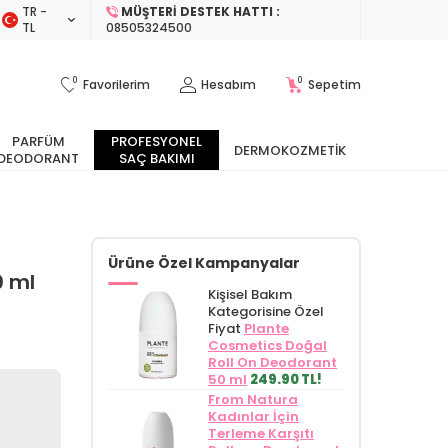
TR −
MÜŞTERI DESTEK HATTI :
TL
08505324500
0
0
Favorilerim
Hesabım
Sepetim
PARFÜM
PROFESYONEL
DERMOKOZMETIK
DEODORANT
SAÇ BAKIMI
Ürüne Özel Kampanyalar
0 ml
Kişisel Bakım
Kategorisine Özel
Fiyat
Plante
Cosmetics Doğal
Roll On Deodorant
50 ml
249.90 TL!
From Natura
Kadınlar İçin
Terleme Karşıtı