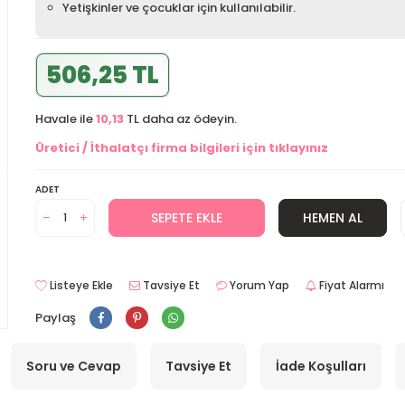
Yetişkinler ve çocuklar için kullanılabilir.
506,25 TL
Havale ile
10,13
TL daha az ödeyin.
Üretici / İthalatçı firma bilgileri için tıklayınız
ADET
SEPETE EKLE
HEMEN AL
Listeye Ekle
Tavsiye Et
Yorum Yap
Fiyat Alarmı
Paylaş
Soru ve Cevap
Tavsiye Et
İade Koşulları