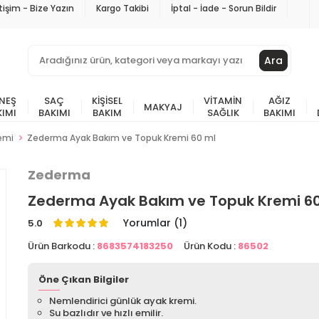
etişim - Bize Yazın
Kargo Takibi
İptal - İade - Sorun Bildir
Ara
NEŞ
SAÇ
KIŞISEL
VITAMIN
AĞIZ
MAKYAJ
KIMI
BAKIMI
BAKIM
SAĞLIK
BAKIMI
emi
Zederma Ayak Bakım ve Topuk Kremi 60 ml
Zederma
Zederma Ayak Bakım ve Topuk Kremi 6
Yorumlar (1)
5.0
Ürün Barkodu :
8683574183250
Ürün Kodu :
86502
Öne Çıkan Bilgiler
Nemlendirici günlük ayak kremi.
Su bazlıdır ve hızlı emilir.