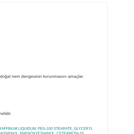
e ve doğal nem dengesinin korunmasını amaçlar.
elidir.
RAFFINUM LIQUIDUM, PEG-100 STEARATE, GLYCERYL
 PANTHENOL, PHENOXYETHANOL, CETEARETH-20,