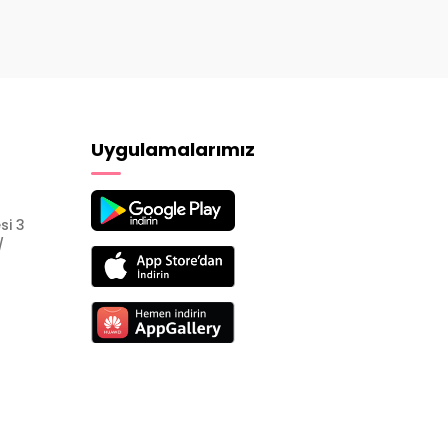
Uygulamalarımız
si 3
/