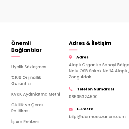
Önemli
Adres & İletişim
Bağlantılar
Adres
Alaplı Organize Sanayi Bölge
Üyelik Sözleşmesi
Nolu OSB Sokak No:14 Alaplı 
Zonguldak
%100 Orijinallik
Garantisi
Telefon Numarası
KVKK Aydınlatma Metni
08505324500
Gizlilik ve Çerez
E-Posta
Politikası
bilgi@dermoeczanem.com
İşlem Rehberi