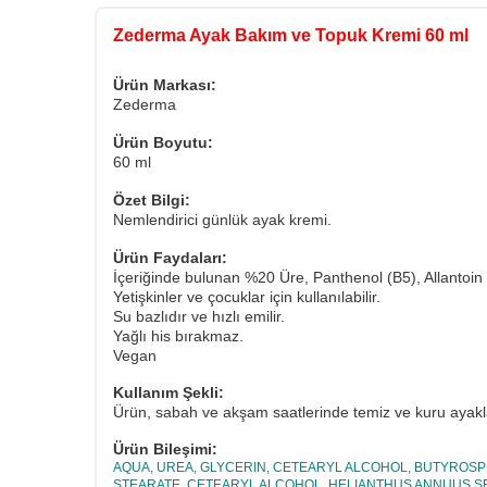
Zederma Ayak Bakım ve Topuk Kremi 60 ml
Ürün Markası:
Zederma
Ürün Boyutu:
60 ml
Özet Bilgi:
Nemlendirici günlük ayak kremi.
Ürün Faydaları:
İçeriğinde bulunan %20 Üre, Panthenol (B5), Allantoin 
Yetişkinler ve çocuklar için kullanılabilir.
Su bazlıdır ve hızlı emilir.
Yağlı his bırakmaz.
Vegan
Kullanım Şekli:
Ürün, sabah ve akşam saatlerinde temiz ve kuru ayaklara
Ürün Bileşimi:
AQUA, UREA, GLYCERIN, CETEARYL ALCOHOL, BUTYROSP
STEARATE, CETEARYL ALCOHOL, HELIANTHUS ANNUUS SEE