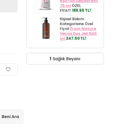
Roll-on Deodorant
75 ml
ÖZEL
FİYAT!
188.55 TL!
Kişisel Bakım
Kategorisine Özel
Fiyat
From Natura
Verna Duş Jeli 500
ml
247.50 TL!
Sağlık Beyanı
Beni Ara