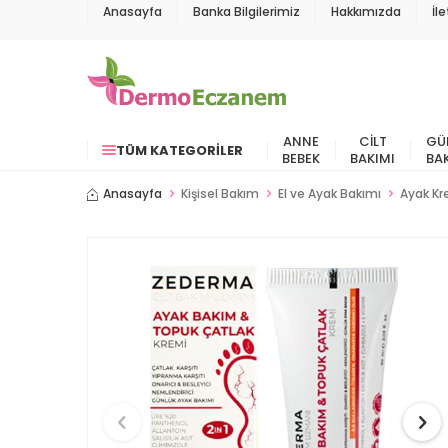
Anasayfa
Banka Bilgilerimiz
Hakkımızda
İl
ANNE
CILT
GÜ
TÜM KATEGORILER
BEBEK
BAKIMI
BA
Anasayfa
Kişisel Bakım
El ve Ayak Bakımı
Ayak Kr