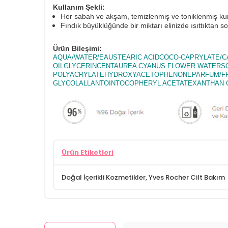
Kullanım Şekli:
Her sabah ve akşam, temizlenmiş ve toniklenmiş kur
Fındık büyüklüğünde bir miktarı elinizde ısıttıktan 
Ürün Bileşimi:
AQUA/WATER/EAUSTEARIC ACIDCOCO-CAPRYLATE/
OILGLYCERINCENTAUREA CYANUS FLOWER WATERSO
POLYACRYLATEHYDROXYACETOPHENONEPARFUM/FRAG
GLYCOLALLANTOINTOCOPHERYL ACETATEXANTHAN 
Ürün Etiketleri
Doğal İçerikli Kozmetikler
,
Yves Rocher Cilt Bakım