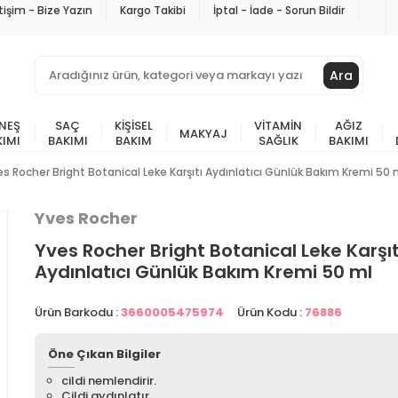
etişim - Bize Yazın
Kargo Takibi
İptal - İade - Sorun Bildir
Ara
NEŞ
SAÇ
KIŞISEL
VITAMIN
AĞIZ
MAKYAJ
KIMI
BAKIMI
BAKIM
SAĞLIK
BAKIMI
es Rocher Bright Botanical Leke Karşıtı Aydınlatıcı Günlük Bakım Kremi 50 
Yves Rocher
Yves Rocher Bright Botanical Leke Karşıt
Aydınlatıcı Günlük Bakım Kremi 50 ml
Ürün Barkodu :
3660005475974
Ürün Kodu :
76886
Öne Çıkan Bilgiler
cildi nemlendirir.
Cildi aydınlatır.