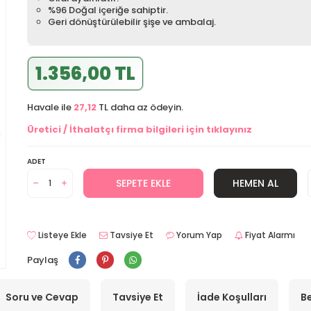
%96 Doğal içeriğe sahiptir.
Geri dönüştürülebilir şişe ve ambalaj.
1.356,00 TL
Havale ile
27,12
TL daha az ödeyin.
Üretici / İthalatçı firma bilgileri için tıklayınız
ADET
SEPETE EKLE
HEMEN AL
Listeye Ekle
Tavsiye Et
Yorum Yap
Fiyat Alarmı
Paylaş
Soru ve Cevap
Tavsiye Et
İade Koşulları
Be