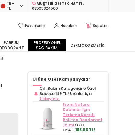
TR −
MÜŞTERI DESTEK HATTI :
TL
08505324500
0
0
Favorilerim
Hesabım
Sepetim
PARFÜM
PROFESYONEL
DERMOKOZMETIK
DEODORANT
SAÇ BAKIMI
ml
Ürüne Özel Kampanyalar
ı
Cilt Bakım Kategorisine Özel
Sadece 199 TL !
Ürünler için
tıklayınız.
From Natura
Kadınlar İçin
Terleme Karşıtı
Roll-on Deodorant
75 ml
ÖZEL
FİYAT!
188.55 TL!