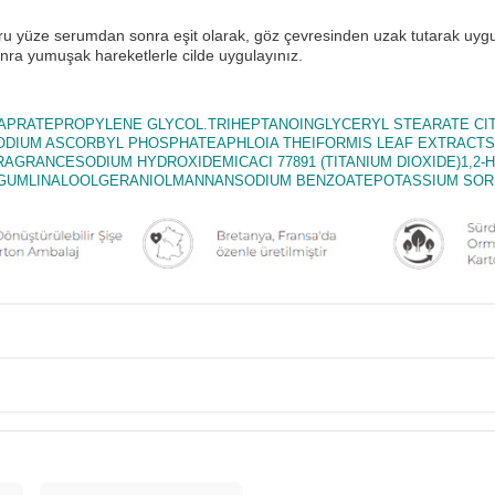
u yüze serumdan sonra eşit olarak, göz çevresinden uzak tutarak uygu
sonra yumuşak hareketlerle cilde uygulayınız.
CAPRATEPROPYLENE GLYCOL.TRIHEPTANOINGLYCERYL STEARATE C
DIUM ASCORBYL PHOSPHATEAPHLOIA THEIFORMIS LEAF EXTRACT
RANCESODIUM HYDROXIDEMICACI 77891 (TITANIUM DIOXIDE)1,2-
GUMLINALOOLGERANIOLMANNANSODIUM BENZOATEPOTASSIUM SORBA