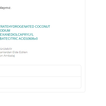
layınız.
ITRATEHYDROGENATED COCONUT
SODIUM
HEXANEDIOLCAPRYLYL
TECITRIC ACID10606v0