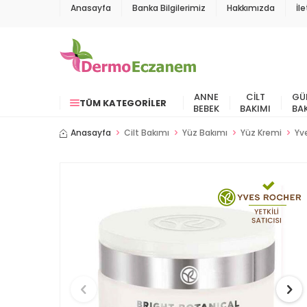
Anasayfa
Banka Bilgilerimiz
Hakkımızda
İl
ANNE
CILT
GÜ
TÜM KATEGORILER
BEBEK
BAKIMI
BA
Anasayfa
Cilt Bakımı
Yüz Bakımı
Yüz Kremi
Yv