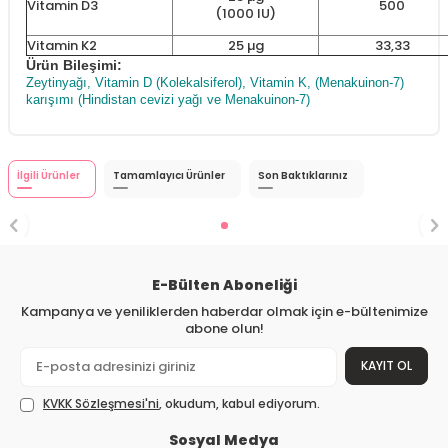
Vitamin D3
500
(1000 IU)
Vitamin K2
25 µg
33,33
Ürün Bileşimi:
Zeytinyağı, Vitamin D (Kolekalsiferol), Vitamin K, (Menakuinon-7)
karışımı (Hindistan cevizi yağı ve Menakuinon-7)
İlgili Ürünler
Tamamlayıcı Ürünler
Son Baktıklarınız
E-Bülten Aboneliği
Kampanya ve yeniliklerden haberdar olmak için e-bültenimize
abone olun!
KAYIT OL
KVKK Sözleşmesi'ni
, okudum, kabul ediyorum.
Sosyal Medya