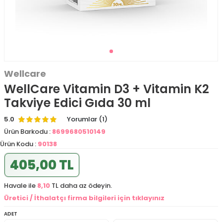
Wellcare
WellCare Vitamin D3 + Vitamin K2
Takviye Edici Gıda 30 ml
5.0
Yorumlar (1)
Ürün Barkodu :
8699680510149
Ürün Kodu :
90138
405,00 TL
Havale ile
8,10
TL daha az ödeyin.
Üretici / İthalatçı firma bilgileri için tıklayınız
ADET