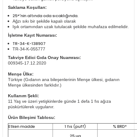
Saklama Koşulları:
25°'nin altında oda sıcaklığında.
Ağzı sıkı bir şekilde kapalı olarak
Işık ortamından uzak tutulacak şekilde muhafaza edilmelidir.
İşletme Kayıt Numarası:
TR-34-K-138907
TR-34-K-055777
Takviye Edici Gıda Onay Nuamrası:
009345-17.12.2020
Menşe Ülke:
Türkiye (Gıdanın ana bileşenlerinin Menşe ülkesi, gıdanın
Menşe ülkesinden farklıdır.)
Kullanım Şekli:
11 Yaş ve üzeri yetişkinlerde günde 1 defa 1 fıs ağıza
püskürtülerek uygulanır.
Ürün Bileşimi Tablosu:
Etken madde
1 fıs (puff)
% BRD*
25 µg