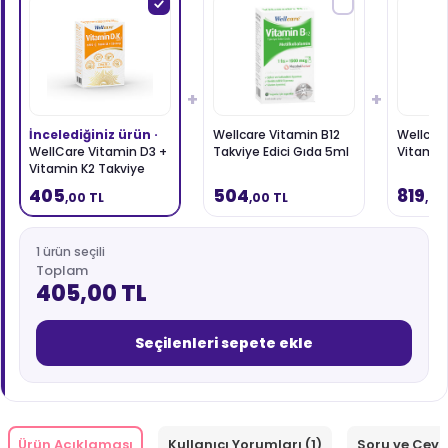
+
+
İncelediğiniz ürün ·
Wellcare Vitamin B12
Wellca
WellCare Vitamin D3 +
Takviye Edici Gıda 5ml
Vitamin
Vitamin K2 Takviye
Edici Gıda 30 ml
405
504
819
,00 TL
,00 TL
,00
1 ürün seçili
Toplam
405,00 TL
Seçilenleri sepete ekle
Ürün Açıklaması
Kullanıcı Yorumları (1)
Soru ve Cev