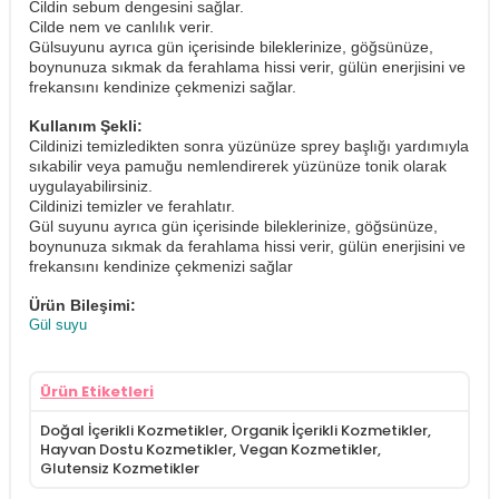
Cildin sebum dengesini sağlar.
Cilde nem ve canlılık verir.
Gülsuyunu ayrıca gün içerisinde bileklerinize, göğsünüze,
boynunuza sıkmak da ferahlama hissi verir, gülün enerjisini ve
frekansını kendinize çekmenizi sağlar.
Kullanım Şekli:
Cildinizi temizledikten sonra yüzünüze sprey başlığı yardımıyla
sıkabilir veya pamuğu nemlendirerek yüzünüze tonik olarak
uygulayabilirsiniz.
Cildinizi temizler ve ferahlatır.
Gül suyunu ayrıca gün içerisinde bileklerinize, göğsünüze,
boynunuza sıkmak da ferahlama hissi verir, gülün enerjisini ve
frekansını kendinize çekmenizi sağlar
Ürün Bileşimi:
Gül suyu
Ürün Etiketleri
Doğal İçerikli Kozmetikler
,
Organik İçerikli Kozmetikler
,
Hayvan Dostu Kozmetikler
,
Vegan Kozmetikler
,
Glutensiz Kozmetikler