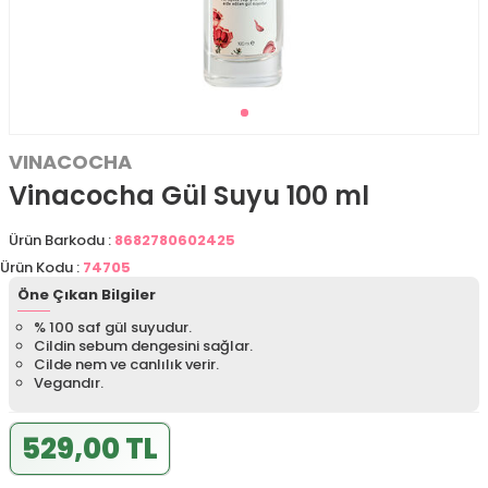
VINACOCHA
Vinacocha Gül Suyu 100 ml
Ürün Barkodu :
8682780602425
Ürün Kodu :
74705
Öne Çıkan Bilgiler
% 100 saf gül suyudur.
Cildin sebum dengesini sağlar.
Cilde nem ve canlılık verir.
Vegandır.
529,00 TL