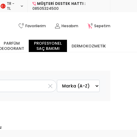
TR −
MÜŞTERI DESTEK HATTI :
TL
08505324500
0
0
Favorilerim
Hesabım
Sepetim
PARFÜM
PROFESYONEL
DERMOKOZMETIK
DEODORANT
SAÇ BAKIMI
z