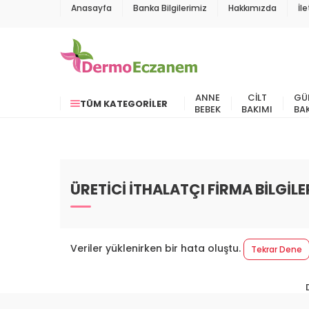
Anasayfa
Banka Bilgilerimiz
Hakkımızda
İl
ANNE
CILT
GÜ
TÜM KATEGORILER
BEBEK
BAKIMI
BA
ÜRETİCİ İTHALATÇI FİRMA BİLGİLE
Veriler yüklenirken bir hata oluştu.
Tekrar Dene