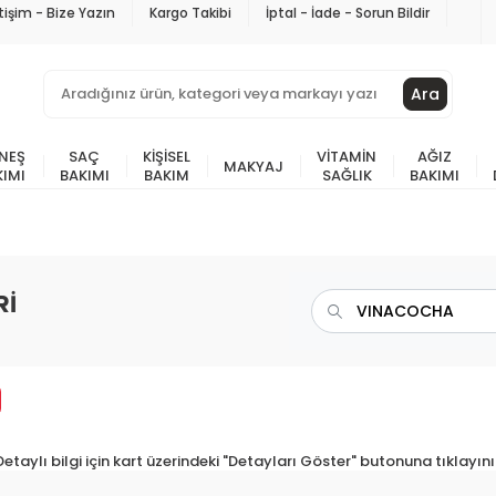
etişim - Bize Yazın
Kargo Takibi
İptal - İade - Sorun Bildir
Ara
NEŞ
SAÇ
KIŞISEL
VITAMIN
AĞIZ
MAKYAJ
KIMI
BAKIMI
BAKIM
SAĞLIK
BAKIMI
Rİ
Detaylı bilgi için kart üzerindeki "Detayları Göster" butonuna tıklayını