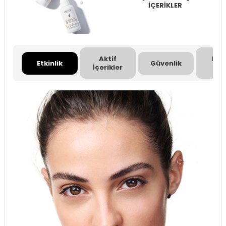
İÇERİKLER
Aktif
Pro
Etkinlik
Güvenlik
İçerikler