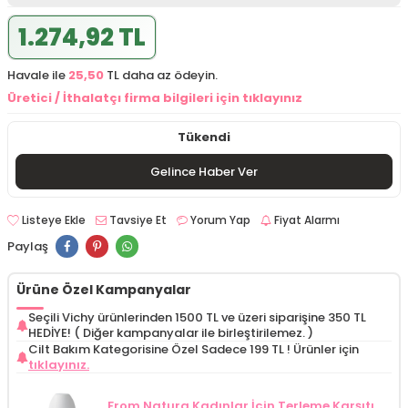
1.274,92 TL
Havale ile
25,50
TL daha az ödeyin.
Üretici / İthalatçı firma bilgileri için tıklayınız
Tükendi
Gelince Haber Ver
Listeye Ekle
Tavsiye Et
Yorum Yap
Fiyat Alarmı
Paylaş
Ürüne Özel Kampanyalar
Seçili Vichy ürünlerinden 1500 TL ve üzeri siparişine 350 TL
HEDİYE! ( Diğer kampanyalar ile birleştirilemez. )
Cilt Bakım Kategorisine Özel Sadece 199 TL !
Ürünler için
tıklayınız.
From Natura Kadınlar İçin Terleme Karşıtı