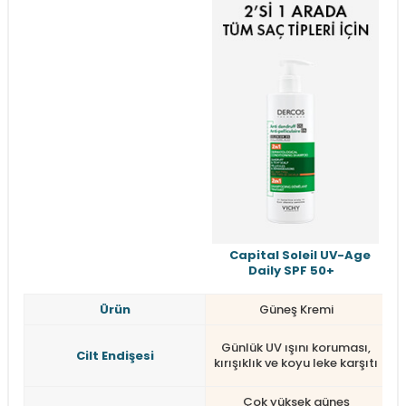
Capital Soleil UV-Age
Daily SPF 50+
Ürün
Güneş Kremi
Günlük UV ışını koruması,
C
Cilt Endişesi
kırışıklık ve koyu leke karşıtı
Çok yüksek güneş