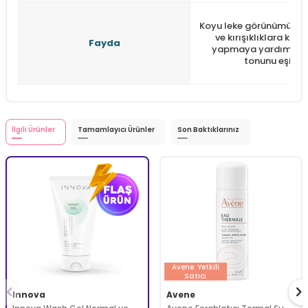
Koyu leke görünümünü 
ve kırışıklıklara karş
Fayda
yapmaya yardımcı olu
tonunu eşitler
İlgili Ürünler
Tamamlayıcı Ürünler
Son Baktıklarınız
Avene
Yetkili
Satıcı
Innova
Avene