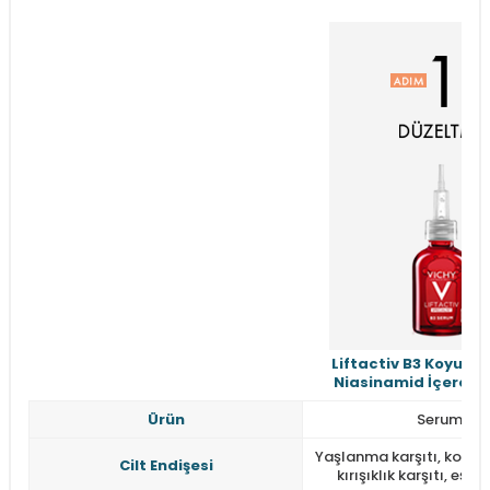
Liftactiv B3 Koyu Lek
Niasinamid İçeren 
Ürün
Serum
Yaşlanma karşıtı, koyu le
Cilt Endişesi
kırışıklık karşıtı, eşit c