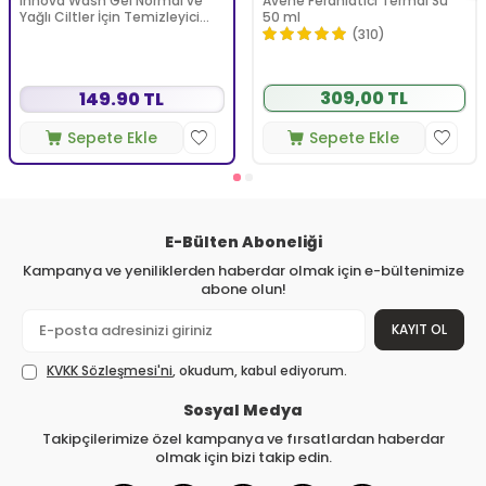
Innova Wash Gel Normal ve
Avene Ferahlatıcı Termal Su
Yağlı Ciltler İçin Temizleyici
50 ml
Köpüren Jel 150 ml
(310)
309,00 TL
149.90 TL
Sepete Ekle
Sepete Ekle
E-Bülten Aboneliği
Kampanya ve yeniliklerden haberdar olmak için e-bültenimize
abone olun!
KAYIT OL
KVKK Sözleşmesi'ni
, okudum, kabul ediyorum.
Sosyal Medya
Takipçilerimize özel kampanya ve fırsatlardan haberdar
olmak için bizi takip edin.