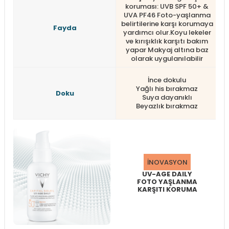
koruması: UVB SPF 50+ &
UVA PF46 Foto-yaşlanma
belirtilerine karşı korumaya
b
Fayda
yardımcı olur.Koyu lekeler
y
ve kırışıklık karşıtı bakım
yapar Makyaj altına baz
olarak uygulanılabilir
İnce dokulu
Yağlı his bırakmaz
Doku
Suya dayanıklı
Beyazlık bırakmaz
İNOVASYON
UV-AGE DAILY
FOTO YAŞLANMA
KARŞITI KORUMA