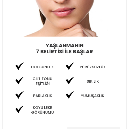
YAŞLANMANIN
7 BELİRTİSİ İLE BAŞLAR
DOLGUNLUK
PÜRÜZSÜZLÜK
CİLT TONU
SIKILIK
EŞİTLİĞİ
PARLAKLIK
YUMUŞAKLIK
KOYU LEKE
GÖRÜNÜMÜ