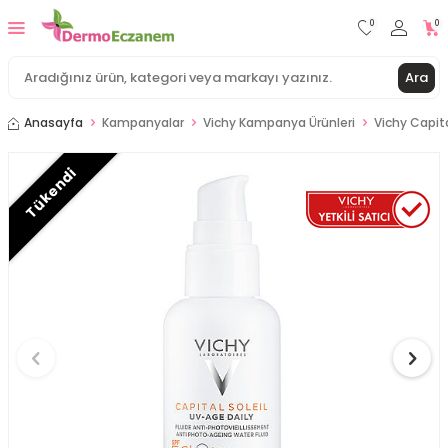
0
0
Ara
Anasayfa
Kampanyalar
Vichy Kampanya Ürünleri
Vichy Capit
Tükendi