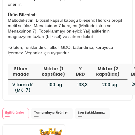
önerilir.
Ürün Bileşimi:
Maltodekstrin, Bitkisel kapsül kabuğu bileşeni: Hidroksipropil
metil selüloz, Menakuinon 7 karışımı (Maltodekstrin ve
Menakuinon 7), Topaklanmayı önleyici: Yağ asitlerinin
magnezyum tuzları (bitkisel) ve silikon dioksit
​-Gluten, renklendirici, alkol, GDO, tatlandırıcı, koruyucu
içermez. Veganlar için uygundur.
Etken
Miktar (1
%
Miktar (2
madde
kapsülde)
BRD
kapsülde)
B
2
Vitamin K
100 µg
133,3
200 µg
(MK-7)
İlgili Ürünler
Tamamlayıcı Ürünler
Son Baktıklarınız