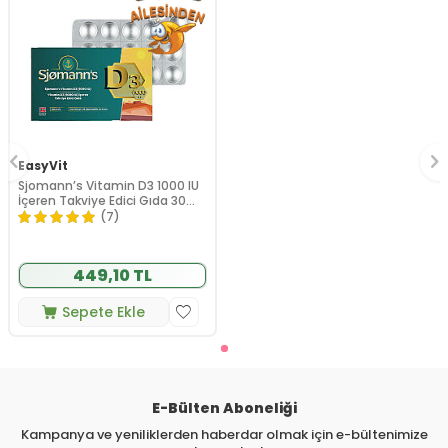
EasyVit
Sjomann’s Vitamin D3 1000 IU
İçeren Takviye Edici Gıda 30
Adet Çiğnenebilir Jel Form
(7)
449,10 TL
Sepete Ekle
E-Bülten Aboneliği
Kampanya ve yeniliklerden haberdar olmak için e-bültenimize