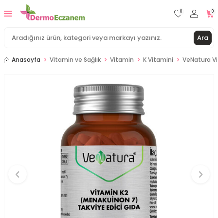
0
0
Ara
Anasayfa
Vitamin ve Sağlık
Vitamin
K Vitamini
VeNatura Vi