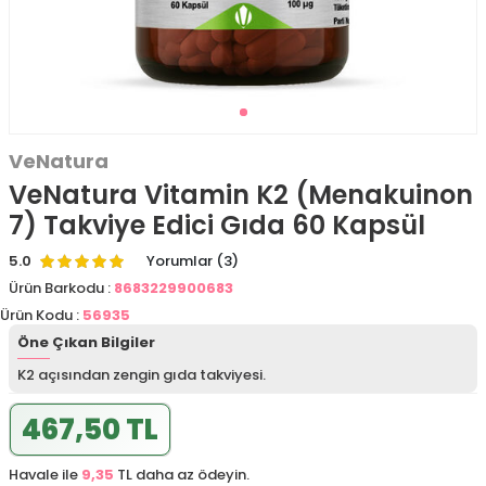
VeNatura
VeNatura Vitamin K2 (Menakuinon
7) Takviye Edici Gıda 60 Kapsül
5.0
Yorumlar (3)
Ürün Barkodu :
8683229900683
Ürün Kodu :
56935
Öne Çıkan Bilgiler
K2 açısından zengin gıda takviyesi.
467,50 TL
Havale ile
9,35
TL daha az ödeyin.