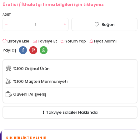
Üretici / İthalatçı firma bilgileri için tıklayınız
ADET
Beğen
Listeye Ekle
Tavsiye Et
Yorum Yap
Fiyat Alarmı
Paylaş
%100 Orijinal Ürün
%100 Müşteri Memnuniyeti
Güvenli Alışveriş
Takviye Ediciler Hakkında
SIK BIRLIKTE ALINIR