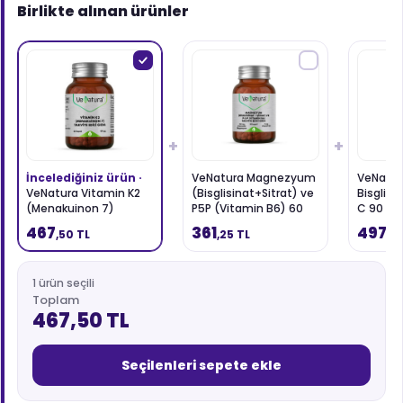
Birlikte alınan ürünler
+
+
İncelediğiniz ürün ·
VeNatura Magnezyum
VeNatur
VeNatura Vitamin K2
(Bisglisinat+Sitrat) ve
Bisglisi
(Menakuinon 7)
P5P (Vitamin B6) 60
C 90 Ka
Takviye Edici Gıda 60
Kapsül
467
361
497
,50 TL
,25 TL
,2
Kapsül
1 ürün seçili
Toplam
467,50 TL
Seçilenleri sepete ekle