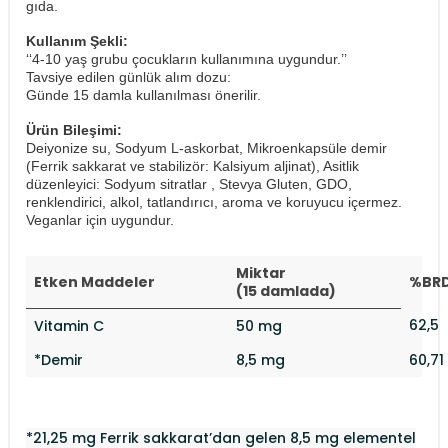
gıda.
Kullanım Şekli:
‘‘4-10 yaş grubu çocukların kullanımına uygundur.’’
Tavsiye edilen günlük alım dozu:
​Günde 15 damla kullanılması önerilir.
Ürün Bileşimi:
Deiyonize su, Sodyum L-askorbat, Mikroenkapsüle demir
(Ferrik sakkarat ve stabilizör: Kalsiyum aljinat), Asitlik
düzenleyici: Sodyum sitratlar , Stevya Gluten, GDO,
renklendirici, alkol, tatlandırıcı, aroma ve koruyucu içermez.
Veganlar için uygundur.
Miktar
Etken Maddeler
%BR
(15 damlada)
62,5
Vitamin C
50 mg
*Demir
8,5 mg
60,71
*21,25 mg Ferrik sakkarat’dan gelen 8,5 mg elementel