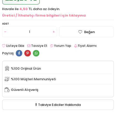
Havale ile
4,50
TL daha az ödeyin.
Üretici / İthalatçı firma bilgileri için tıklayınız
ADET
Beğen
Listeye Ekle
Tavsiye Et
Yorum Yap
Fiyat Alarmı
Paylaş
%100 Orijinal Ürün
%100 Müşteri Memnuniyeti
Güvenli Alışveriş
Takviye Ediciler Hakkında