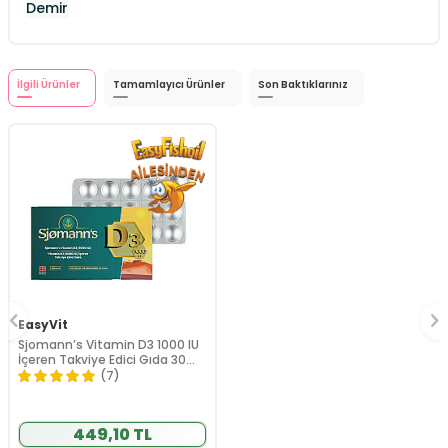
Demir
İlgili Ürünler
Tamamlayıcı Ürünler
Son Baktıklarınız
EasyVit
Sjomann’s Vitamin D3 1000 IU
İçeren Takviye Edici Gıda 30
Adet Çiğnenebilir Jel Form
(7)
449,10 TL