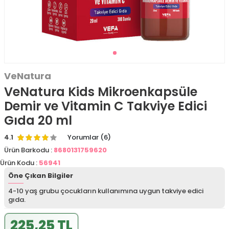
VeNatura
VeNatura Kids Mikroenkapsüle
Demir ve Vitamin C Takviye Edici
Gıda 20 ml
4.1
Yorumlar (6)
Ürün Barkodu :
8680131759620
Ürün Kodu :
56941
Öne Çıkan Bilgiler
4-10 yaş grubu çocukların kullanımına uygun takviye edici
gıda.
225,25 TL