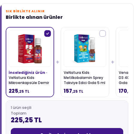
SIK BIRLIKTE ALINIR
Birlikte alınan ürünler
+
+
İncelediğiniz ürün ·
VeNatura Kids
Venatur
VeNatura Kids
Metilkobalamin Sprey
D3 400 I
Mikroenkapsüle Demir
Takviye Edici Gıda 5 ml
Gıda 20
ve Vitamin C Takviye
225
157
170
,25 TL
,25 TL
,00
Edici Gıda 20 ml
1 ürün seçili
Toplam
225,25 TL